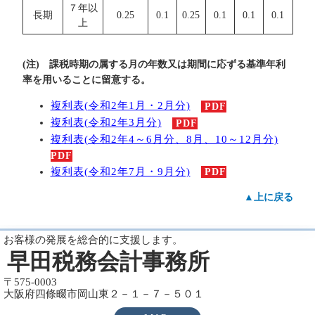
７年以
長期
0.25
0.1
0.25
0.1
0.1
0.1
上
(注) 課税時期の属する月の年数又は期間に応ずる基準年利
率を用いることに留意する。
複利表(令和2年1月・2月分)
PDF
複利表(令和2年3月分)
PDF
複利表(令和2年4～6月分、8月、10～12月分)
PDF
複利表(令和2年7月・9月分)
PDF
▲上に戻る
お客様の発展を総合的に支援します。
早田税務会計事務所
〒575-0003
大阪府四條畷市岡山東２－１－７－５０１