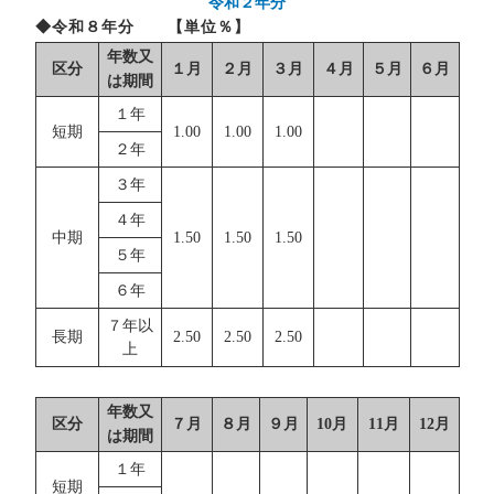
令和２年分
◆令和８年分 【単位％】
年数又
区分
１月
２月
３月
４月
５月
６月
は期間
１年
短期
1.00
1.00
1.00
２年
３年
４年
中期
1.50
1.50
1.50
５年
６年
７年以
長期
2.50
2.50
2.50
上
年数又
区分
７月
８月
９月
10月
11月
12月
は期間
１年
短期