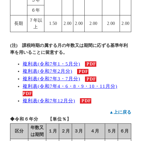
５年
６年
７年以
長期
1.50
2.00
2.00
2.00
2.00
2.00
上
(注) 課税時期の属する月の年数又は期間に応ずる基準年利
率を用いることに留意する。
複利表(令和7年1・5月分)
PDF
複利表(令和7年2月分)
PDF
複利表(令和7年3・7月分)
PDF
複利表(令和7年4・6・8・9・10・11月分)
PDF
複利表(令和7年12月分)
PDF
▲上に戻る
◆令和６年分 【単位％】
年数又
区分
１月
２月
３月
４月
５月
６月
は期間