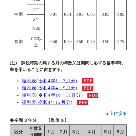
４年
中期
0.01
0.01
0.01
0.05
0.05
0.05
５年
６年
７年以
長期
0.50
0.50
0.50
0.50
0.50
0.75
上
(注) 課税時期の属する月の年数又は期間に応ずる基準年利
率を用いることに留意する。
複利表(令和4年1～3月分)
PDF
複利表(令和4年4～9月分)
PDF
複利表(令和4年10・11月分)
PDF
複利表(令和4年12月分)
PDF
▲上に戻る
◆令和３年分 【単位％】
年数又
区分
１月
２月
３月
４月
５月
６月
は期間