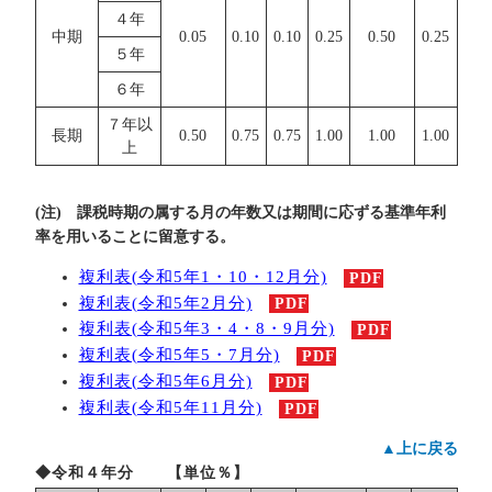
４年
中期
0.05
0.10
0.10
0.25
0.50
0.25
５年
６年
７年以
長期
0.50
0.75
0.75
1.00
1.00
1.00
上
(注) 課税時期の属する月の年数又は期間に応ずる基準年利
率を用いることに留意する。
複利表(令和5年1・10・12月分)
PDF
複利表(令和5年2月分)
PDF
複利表(令和5年3・4・8・9月分)
PDF
複利表(令和5年5・7月分)
PDF
複利表(令和5年6月分)
PDF
複利表(令和5年11月分)
PDF
▲上に戻る
◆令和４年分 【単位％】