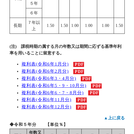
５年
６年
７年以
長期
1.50
1.50
1.00
1.00
1.00
1.50
上
(注) 課税時期の属する月の年数又は期間に応ずる基準年利
率を用いることに留意する。
複利表(令和6年1月分)
PDF
複利表(令和6年2月分)
PDF
複利表(令和6年3・4月分)
PDF
複利表(令和6年5・9・10月分)
PDF
複利表(令和6年6・7・8月分)
PDF
複利表(令和6年11月分)
PDF
複利表(令和6年12月分)
PDF
▲上に戻る
◆令和５年分 【単位％】
年数又