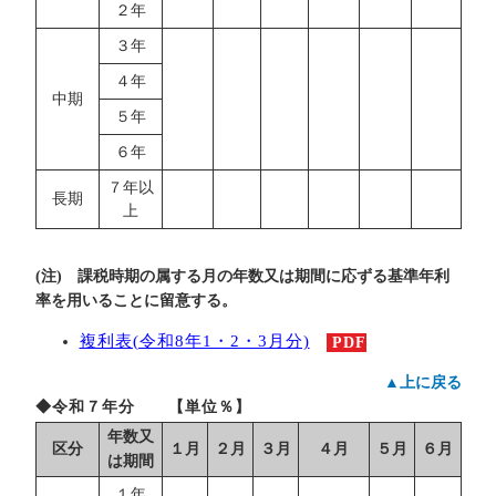
２年
３年
４年
中期
５年
６年
７年以
長期
上
(注) 課税時期の属する月の年数又は期間に応ずる基準年利
率を用いることに留意する。
複利表(令和8年1・2・3月分)
PDF
▲上に戻る
◆令和７年分 【単位％】
年数又
区分
１月
２月
３月
４月
５月
６月
は期間
１年