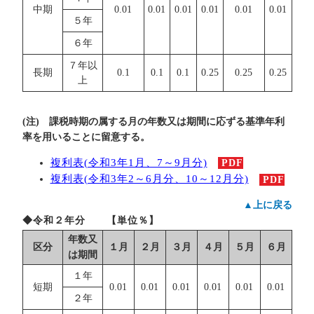
中期
0.01
0.01
0.01
0.01
0.01
0.01
５年
６年
７年以
長期
0.1
0.1
0.1
0.25
0.25
0.25
上
(注) 課税時期の属する月の年数又は期間に応ずる基準年利
率を用いることに留意する。
複利表(令和3年1月、7～9月分)
PDF
複利表(令和3年2～6月分、10～12月分)
PDF
▲上に戻る
◆令和２年分 【単位％】
年数又
区分
１月
２月
３月
４月
５月
６月
は期間
１年
短期
0.01
0.01
0.01
0.01
0.01
0.01
２年