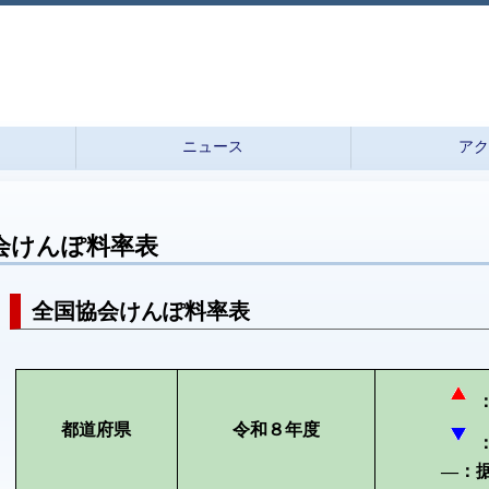
ニュース
ア
会けんぽ料率表
全国協会けんぽ料率表
都道府県
令和８年度
―：