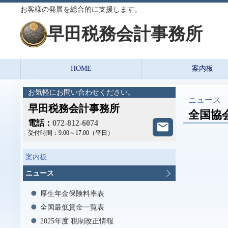
お客様の発展を総合的に支援します。
早田税務会計事務所
HOME
案内板
お気軽にお問い合わせください。
ニュース
早田税務会計事務所
全国協
電話：
072-812-6074
受付時間：
9:00～17:00（平日）
案内板
ニュース
厚生年金保険料率表
全国最低賃金一覧表
2025年度 税制改正情報