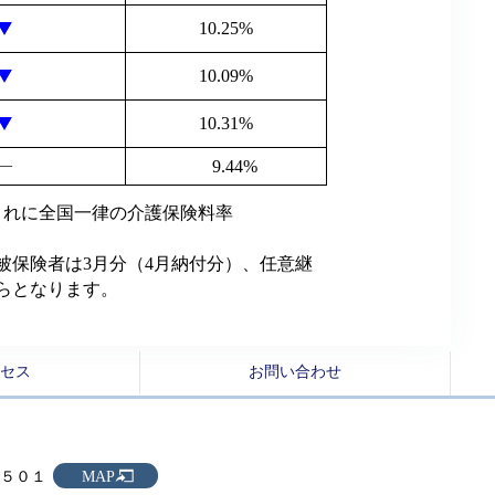
10.25%
10.09%
10.31%
―
9.44%
、これに全国一律の介護保険料率
被保険者は3月分（4月納付分）、任意継
らとなります。
クセス
お問い合わせ
－５０１
MAP