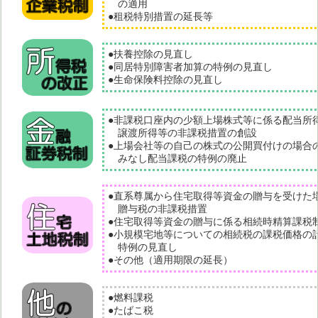
の適用
●租税特別措置の延長等
●扶養控除の見直し
●同居特別障害者加算の特例の見直し
●生命保険料控除の見直し
●非課税口座内の少額上場株式等に係る配当所
譲渡所得等の非課税措置の創設
●上場会社等の自己の株式の公開買付けの場合
みなし配当課税の特例の廃止
●直系尊属から住宅取得等資金の贈与を受けた
贈与税の非課税措置
●住宅取得等資金の贈与に係る相続時精算課税
●小規模宅地等についての相続税の課税価格の
特例の見直し
●その他（適用期限の延長）
●燃料課税
●たばこ税