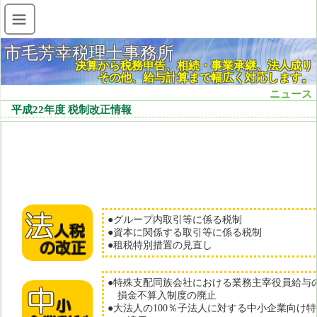
市毛芳幸税理士事務所
決算から税務申告、相続・事業承継、法人成り
その他、給与計算まで幅広く対応します。
ニュース
平成22年度 税制改正情報
●グループ内取引等に係る税制
●資本に関係する取引等に係る税制
●租税特別措置の見直し
●特殊支配同族会社における業務主宰役員給与
損金不算入制度の廃止
●大法人の100％子法人に対する中小企業向け