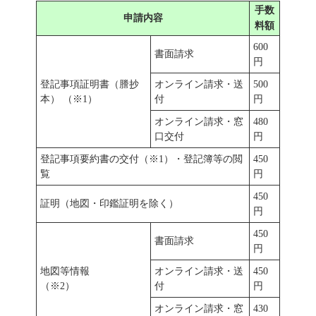
手数
申請内容
料額
600
書面請求
円
登記事項証明書（謄抄
オンライン請求・送
500
本） （※1）
付
円
オンライン請求・窓
480
口交付
円
登記事項要約書の交付（※1）・登記簿等の閲
450
覧
円
450
証明（地図・印鑑証明を除く）
円
450
書面請求
円
地図等情報
オンライン請求・送
450
（※2）
付
円
オンライン請求・窓
430