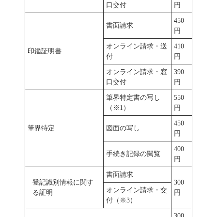
口交付
円
450
書面請求
円
オンライン請求・送
410
印鑑証明書
付
円
オンライン請求・窓
390
口交付
円
筆界特定書の写し
550
（※1）
円
450
筆界特定
図面の写し
円
400
手続き記録の閲覧
円
書面請求
登記識別情報に関す
300
オンライン請求・交
る証明
円
付（※3）
300