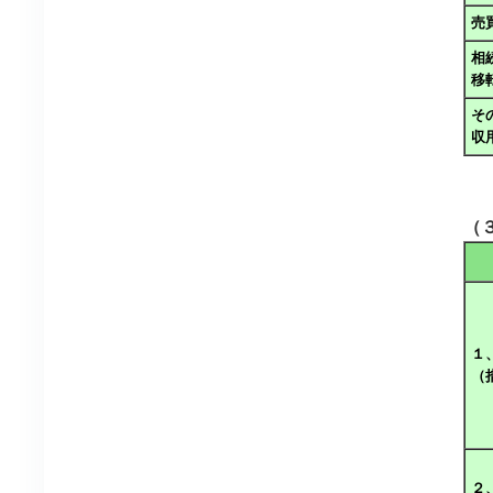
売
相
移
そ
収
（
１
（
２