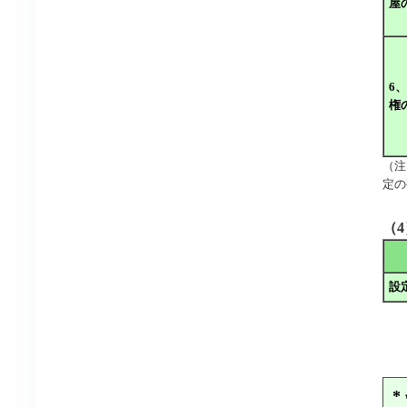
屋
6
権
（注
定の
（
設
*