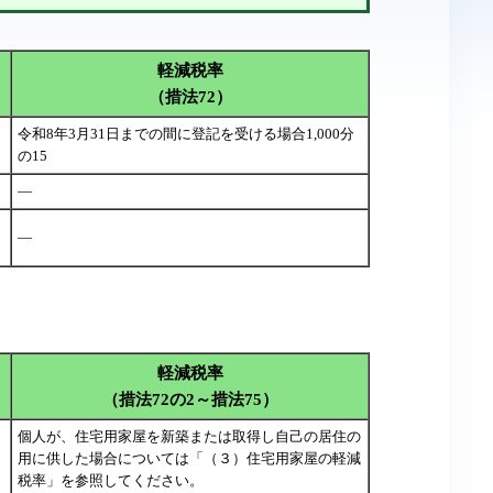
軽減税率
（措法72）
令和8年3月31日までの間に登記を受ける場合1,000分
の15
―
―
軽減税率
（措法72の2～措法75）
個人が、住宅用家屋を新築または取得し自己の居住の
用に供した場合については「（３）住宅用家屋の軽減
税率」を参照してください。