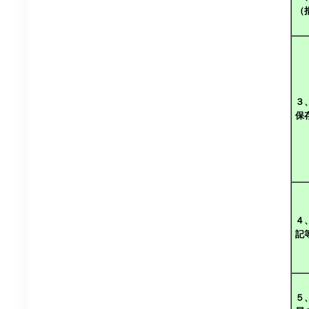
（
３
保
４
記
５