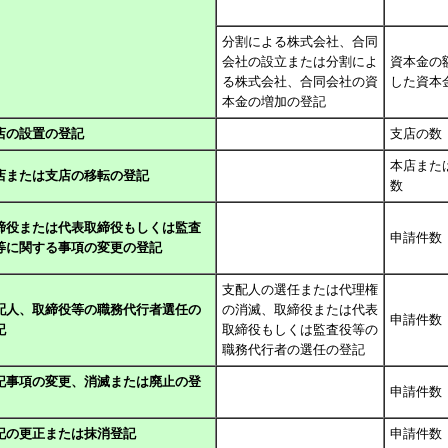
分割による株式会社、合同
会社の設立または分割によ
資本金の
る株式会社、合同会社の資
した資本
本金の増加の登記
店の設置の登記
支店の数
本店また
店または支店の移転の登記
数
締役または代表取締役もしくは監査
申請件数
等に関する事項の変更の登記
支配人の選任または代理権
配人、取締役等の職務代行者選任の
の消滅、取締役または代表
申請件数
記
取締役もしくは監査役等の
職務代行者の選任の登記
記事項の変更、消滅または廃止の登
申請件数
記の更正または抹消登記
申請件数