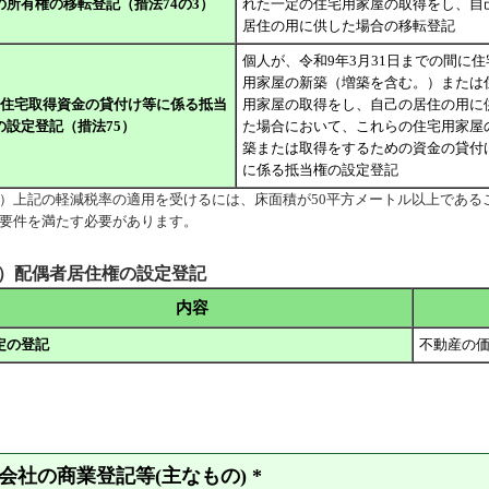
の所有権の移転登記（措法74の3）
れた一定の住宅用家屋の取得をし、自
居住の用に供した場合の移転登記
個人が、令和9年3月31日までの間に住
用家屋の新築（増築を含む。）または
、住宅取得資金の貸付け等に係る抵当
用家屋の取得をし、自己の居住の用に
の設定登記（措法75）
た場合において、これらの住宅用家屋
築または取得をするための資金の貸付
に係る抵当権の設定登記
）上記の軽減税率の適用を受けるには、床面積が50平方メートル以上である
要件を満たす必要があります。
4）配偶者居住権の設定登記
内容
定の登記
不動産の
 会社の商業登記等(主なもの) *