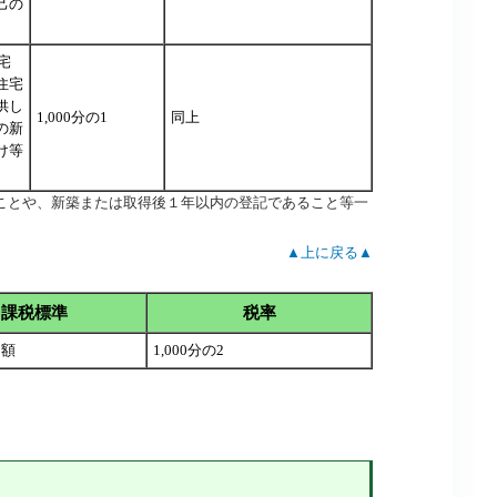
己の
宅
住宅
供し
1,000分の1
同上
の新
け等
ことや、新築または取得後１年以内の登記であること等一
▲上に戻る▲
課税標準
税率
価額
1,000分の2