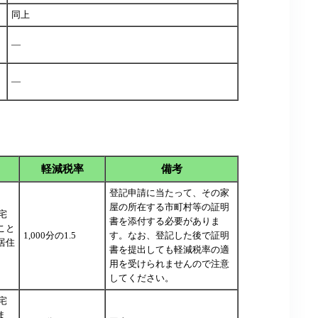
同上
―
―
軽減税率
備考
登記申請に当たって、その家
屋の所在する市町村等の証明
宅
書を添付する必要がありま
こと
1,000分の1.5
す。なお、登記した後で証明
居住
書を提出しても軽減税率の適
用を受けられませんので注意
してください。
宅
ま