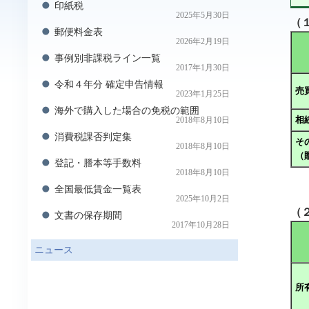
印紙税
2025年5月30日
（
郵便料金表
2026年2月19日
事例別非課税ライン一覧
2017年1月30日
令和４年分 確定申告情報
売
2023年1月25日
海外で購入した場合の免税の範囲
相
2018年8月10日
消費税課否判定集
そ
2018年8月10日
（
登記・謄本等手数料
2018年8月10日
全国最低賃金一覧表
2025年10月2日
（
文書の保存期間
2017年10月28日
ニュース
所