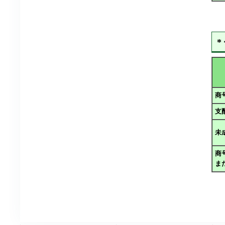
*
商
支
未
商
ま