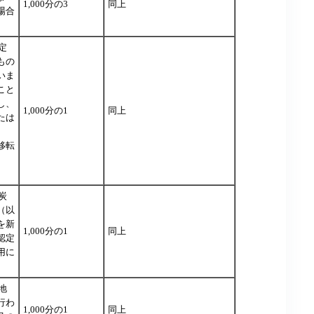
1,000分の3
同上
場合
定
もの
いま
こと
し、
1,000分の1
同上
たは
移転
炭
（以
を新
1,000分の1
同上
認定
用に
地
行わ
1,000分の1
同上