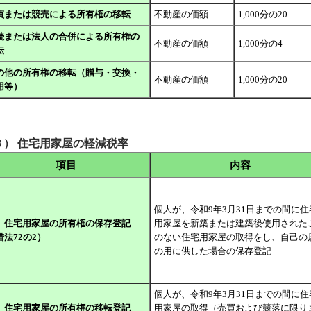
買または競売による所有権の移転
不動産の価額
1,000分の20
続または法人の合併による所有権の
不動産の価額
1,000分の4
転
の他の所有権の移転（贈与・交換・
不動産の価額
1,000分の20
用等）
３） 住宅用家屋の軽減税率
項目
内容
個人が、令和9年3月31日までの間に住
、住宅用家屋の所有権の保存登記
用家屋を新築または建築後使用された
措法72の2）
のない住宅用家屋の取得をし、自己の
の用に供した場合の保存登記
個人が、令和9年3月31日までの間に住
、住宅用家屋の所有権の移転登記
用家屋の取得（売買および競落に限り