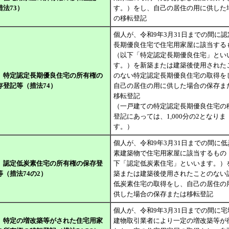
措法73）
す。）をし、自己の居住の用に供した
の移転登記
個人が、令和9年3月31日までの間に認
長期優良住宅で住宅用家屋に該当する
（以下「特定認定長期優良住宅」とい
す。）を新築または建築後使用された
、特定認定長期優良住宅の所有権の
のない特定認定長期優良住宅の取得を
存登記等（措法74）
自己の居住の用に供した場合の保存ま
移転登記
（一戸建ての特定認定長期優良住宅の
登記にあっては、1,000分の2となりま
す。）
個人が、令和9年3月31日までの間に低
素建築物で住宅用家屋に該当するもの
、認定低炭素住宅の所有権の保存登
下「認定低炭素住宅」といいます。）
等（措法74の2）
築または建築後使用されたことのない
低炭素住宅の取得をし、自己の居住の
供した場合の保存または移転登記
個人が、令和9年3月31日までの間に宅
、特定の増改築等がされた住宅用家
建物取引業者により一定の増改築等が