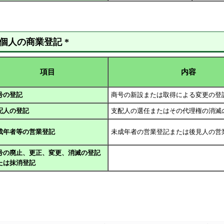
 個人の商業登記 *
項目
内容
号の登記
商号の新設または取得による変更の登
配人の登記
支配人の選任またはその代理権の消滅
成年者等の営業登記
未成年者の営業登記または後見人の営
号の廃止、更正、変更、消滅の登記
たは抹消登記