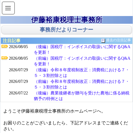
伊藤裕康税理士事務所
事務所だよりコーナー
注目記事
過去の注目記事
2026/08/05
（後編）国税庁：インボイスの取扱いに関するQ&A
を更新！
2026/08/05
（前編）国税庁：インボイスの取扱いに関するQ&A
を更新！
2026/07/29
（後編）令和８年度税制改正：消費税における７・
５・３割控除とは
2026/07/29
（前編）令和８年度税制改正：消費税における７・
５・３割控除とは
2026/07/22
（後編）農業後継者が贈与を受けた農地に係る納税
猶予の特例とは
ようこそ伊藤裕康税理士事務所のホームページへ。
お困りのことがございましたら、下記アドレスまでご連絡くだ
さい。