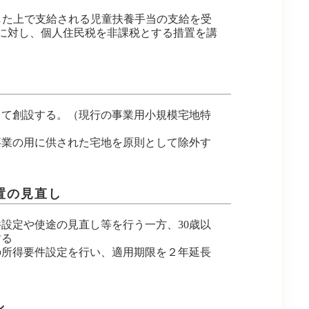
した上で支給される児童扶養手当の支給を受
親に対し、個人住民税を非課税とする措置を講
して創設する。（現行の事業用小規模宅地特
事業の用に供された宅地を原則として除外す
置の見直し
設定や使途の見直し等を行う一方、30歳以
する
の所得要件設定を行い、適用期限を２年延長
し