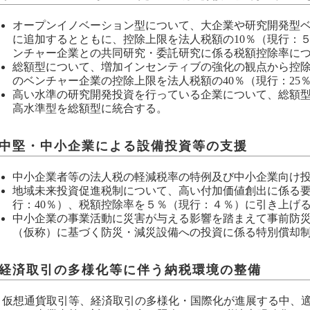
オープンイノベーション型について、大企業や研究開発型
に追加するとともに、控除上限を法人税額の10％（現行：
ンチャー企業との共同研究・委託研究に係る税額控除率につ
総額型について、増加インセンティブの強化の観点から控
のベンチャー企業の控除上限を法人税額の40％（現行：25
高い水準の研究開発投資を行っている企業について、総額
高水準型を総額型に統合する。
中堅・中小企業による設備投資等の支援
中小企業者等の法人税の軽減税率の特例及び中小企業向け
地域未来投資促進税制について、高い付加価値創出に係る要
行：40％）、税額控除率を５％（現行：４％）に引き上げ
中小企業の事業活動に災害が与える影響を踏まえて事前防
（仮称）に基づく防災・減災設備への投資に係る特別償却
経済取引の多様化等に伴う納税環境の整備
仮想通貨取引等、経済取引の多様化・国際化が進展する中、