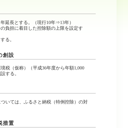
年延長とする。（現行10年⇒13年）
分の負担に着目した控除額の上限を設定す
とする。
の創設
（仮称）（平成36年度から年額1,000
創設する。
については、ふるさと納税（特例控除）の対
税措置