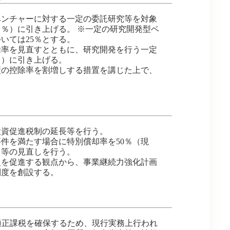
ベンチャーに対する一定の委託研究等を対象
５％）に引き上げる。 ※一定の研究開発型ベ
いては25％とする。
除率を見直すとともに、研究開発を行う一定
％）に引き上げる。
型の控除率を割増しする措置を講じた上で、
投資促進税制の延長等を行う。
件を満たす場合に特別償却率を50％（現
る等の見直しを行う。
災を促進する観点から、事業継続力強化計画
制度を創設する。
適正課税を確保するため、現行実務上行われ