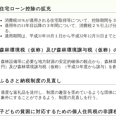
住宅ローン控除の拡充
消費税10％が適用される住宅取得等について、控除期間を３
適用年の11年目以降の３年間について、消費税２％引上げ
る。
適用期間は、平成31年10月１日から平成32年12月31日まで
森林環境税（仮称）及び森林環境譲与税（仮称）
森林設備等に必要な地方財源の安定的確保の観点から、森林環境税
円）及び森林環境譲与税（仮称）（平成31年度から譲与）を
ふるさと納税制度の見直し
過度な返礼品を送付し、制度の趣旨を歪めているような団体
象外にすることができるよう、制度の見直しを行う。
子どもの貧困に対応するための個人住民税の非課