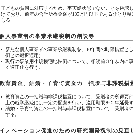
子どもの貧困に対応するため、事実婚状態でないことを確認
けており、前年の合計所得金額が135万円以下であるひとり
じる。
個人事業者の事業承継税制の創設等
新たな個人事業者の事業承継税制を、10年間の時限措置と
例との選択適用）
現行の事業用小規模宅地特例について、相続前３年以内に
る適正化を行う。
教育資金、結婚・子育て資金の一括贈与非課税措
教育資金の一括贈与非課税措置について、受贈者の所得要件
上の就学継続には一定の配慮を行い、適用期限を２年延長
結婚・子育て資金の一括贈与非課税措置について、受贈者
する。
イノベーション促進のための研究開発税制の見直