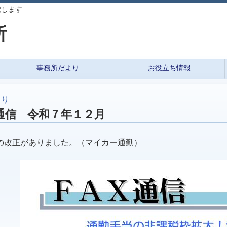
献します
所
事務所だより
お役立ち情報
より
通信 令和７年１２月
の改正がありました。（マイカー通勤）