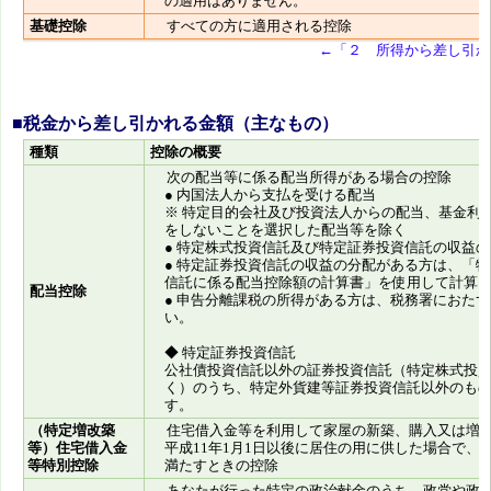
の適用はありません。
基礎控除
すべての方に適用される控除
←「２ 所得から差し引か
■税金から差し引かれる金額（主なもの）
種類
控除の概要
次の配当等に係る配当所得がある場合の控除
● 内国法人から支払を受ける配当
※ 特定目的会社及び投資法人からの配当、基金利
をしないことを選択した配当等を除く
● 特定株式投資信託及び特定証券投資信託の収益
● 特定証券投資信託の収益の分配がある方は、「
信託に係る配当控除額の計算書」を使用して計算
配当控除
● 申告分離課税の所得がある方は、税務署におた
い。
◆ 特定証券投資信託
公社債投資信託以外の証券投資信託（特定株式投
く）のうち、特定外貨建等証券投資信託以外のも
す。
（特定増改築
住宅借入金等を利用して家屋の新築、購入又は増
等）住宅借入金
平成11年1月1日以後に居住の用に供した場合で、
等特別控除
満たすときの控除
あなたが行った特定の政治献金のうち、政党や政