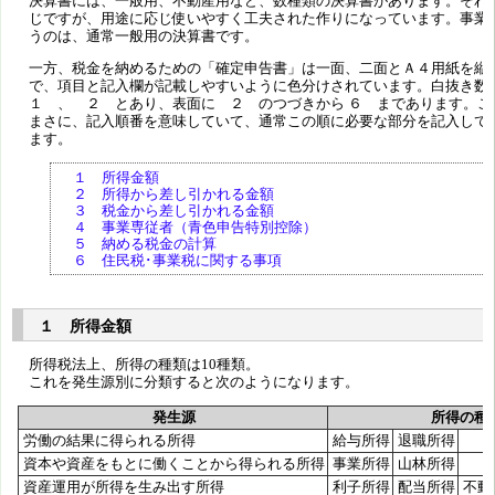
決算書には、一般用、不動産用など、数種類の決算書があります。それ
じですが、用途に応じ使いやすく工夫された作りになっています。事業
うのは、通常一般用の決算書です。
一方、税金を納めるための「確定申告書」は一面、二面とＡ４用紙を縦
で、項目と記入欄が記載しやすいように色分けされています。白抜き
１ 、 ２ とあり、表面に ２ のつづきから ６ まであります。こ
まさに、記入順番を意味していて、通常この順に必要な部分を記入して
ます。
１ 所得金額
２ 所得から差し引かれる金額
３ 税金から差し引かれる金額
４ 事業専従者（青色申告特別控除）
５ 納める税金の計算
６ 住民税･事業税に関する事項
１ 所得金額
所得税法上、所得の種類は10種類。
これを発生源別に分類すると次のようになります。
発生源
所得の種
労働の結果に得られる所得
給与所得
退職所得
資本や資産をもとに働くことから得られる所得
事業所得
山林所得
資産運用が所得を生み出す所得
利子所得
配当所得
不動