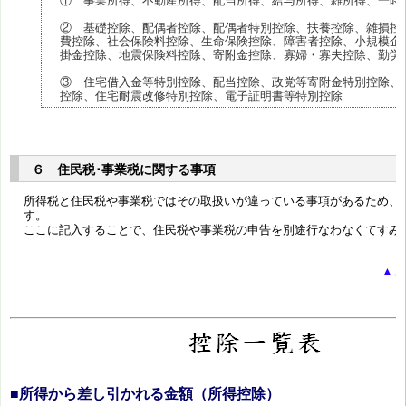
① 事業所得、不動産所得、配当所得、給与所得、雑所得、一時
② 基礎控除、配偶者控除、配偶者特別控除、扶養控除、雑損控
費控除、社会保険料控除、生命保険控除、障害者控除、小規模企
掛金控除、地震保険料控除、寄附金控除、寡婦・寡夫控除、勤労
③ 住宅借入金等特別控除、配当控除、政党等寄附金特別控除、
控除、住宅耐震改修特別控除、電子証明書等特別控除
６ 住民税･事業税に関する事項
所得税と住民税や事業税ではその取扱いが違っている事項があるため、
す。
ここに記入することで、住民税や事業税の申告を別途行なわなくてすみ
▲こ
■所得から差し引かれる金額（所得控除）