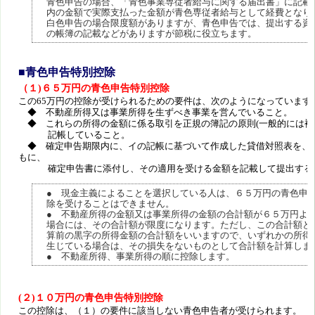
青色申告の場合、「青色事業専従者給与に関する届出書」に記載
内の金額で実際支払った金額が青色専従者給与として経費となり
白色申告の場合限度額がありますが、青色申告では、提出する資
の帳簿の記載などがありますが節税に役立ちます。
■青色申告特別控除
（１)６５万円の青色申告特別控除
この65万円の控除が受けられるための要件は、次のようになっています
◆ 不動産所得又は事業所得を生ずべき事業を営んでいること。
◆ これらの所得の金額に係る取引を正規の簿記の原則(一般的には複
記帳していること。
◆ 確定申告期限内に、イの記帳に基づいて作成した貸借対照表を、
もに、
確定申告書に添付し、その適用を受ける金額を記載して提出する
● 現金主義によることを選択している人は、６５万円の青色申
除を受けることはできません。
● 不動産所得の金額又は事業所得の金額の合計額が６５万円よ
場合には、その合計額が限度になります。ただし、この合計額と
算前の黒字の所得金額の合計額をいいますので、いずれかの所得
生じている場合は、その損失をないものとして合計額を計算しま
● 不動産所得、事業所得の順に控除します。
(２)１０万円の青色申告特別控除
この控除は、（１）の要件に該当しない青色申告者が受けられます。