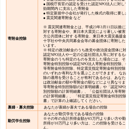
● 国税庁長官の認定を受けた認定NPO法人に対し
効期間内 に支出した寄附金
● 特定新規中小会社が発行した株式の取得に要し
● 震災関連寄附金 など
※ 震災関連寄附金とは、平成23年3月11日以後に
対する寄附金や、東日本大震災により著しい被害
方公共団体に対す る寄附金、東日本大震災義援金
寄附金控除
十字社や中央共同募金会等の募金団体に寄附した
います。
※ 特定の政治献金のうち政党や政治資金団体に対
認定NPO法人や一定の公益社団法人等に対するも
寄附金のうち特定のものを支出した場合には、そ
寄附金特別控除や認定NPO法人寄附金特別控除、
等寄附金特別控除、特定震災指定寄附金特別控除
のいずれか有利な方を選ぶことができます。 なお
除の適用を受けることが有利であるかは、あなた
は政治献金の額や寄附金の額などにより異なりま
等寄附金特別控除額の計算明細書」や「認定NPO
別控除額の計算明細書」、「公益社団法人等寄附
の計算明細書」、 「特定震災指定寄附金特別控除
書」で計算の上確認してく ださい。
寡婦・寡夫控除
あなたが寡婦か寡夫である場合の控除
あなたが勤労学生である場合の控除
※その年の合計所得金額が65万円より多い方や勤
勤労学生控除
所得が10万円より多い方は、この控除を受けるこ
ん。