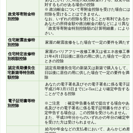
対するものがある場合の控除
※ 政治献金について寄附金控除を受けた場合には
政党等寄附金特
控除を受けることはできません。
別控除
なお、いずれの控除を受けることが有利であるか
あなたの所得金額や政治献金の額などにより異な
「政党等寄附金特別控除額の計算明細書」により
さい。
住宅耐震改修特
家屋の耐震改修をした場合で一定の要件を満たす
別控除
家屋のバリアフリー改修工事又は省エネ改修工事
住宅特定改修特
21年4月1日以後に居住の用に供した場合で一定の
別税額控除
ときの控除
認定長期優良住
認定長期優良住宅の新築又は新築で購入をして、平成
宅新築等特別税
日以後に居住の用に供した場合で一定の要件を満
額控除
除
あなたの電子署名及びその電子署名に係る電子証
平成25年3月15日までにe-Taxにより確定申告する
ことができる控除
電子証明書等特
※ご注意 ：確定申告書を紙で提出する場合やあ
別控除
名及びその電子署名に係る電子証明書を付さずにe-T
定申告する場合は、この控除を受けられません。
また、平成19年分からのいずれかの年分の確定申
を受けた方は受けられません。
給与や年金などの支払者において、あらかじめ差