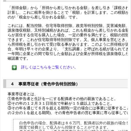
「所得金額」から「所得から差し引かれる金額」を差し引き「課税され
計算し、これに税率を掛けることで「税額」を計算します。この税額か
のが「税金から差し引かれる金額」です。
これには、配当控除、住宅等取得控除、政党等特別控除、災害減免額、
源泉徴収税額、又特別減税があれば、これも税金から差し引かれる金額
らが居住する住宅を購入した場合、一定の要件を満たすと、税額の控除
できます。これが住宅取得等特別控除です。又、個人事業を営むとき、
ら所得税を差し引かれて受け取る事があります。このように所得税が源
合、年明け早々その企業より、「支払調書」と呼ばれる紙が送られてき
一年間に企業との間で取引した金額および企業が所得税を源泉徴収した
確認書です。
詳しくはこちらをご覧ください。
４ 事業専従者（青色申告特別控除）
事業専従者とは、
①青色申告者と生計を一にする配偶者その他の親族であること。
②その年の１２月３１日現在で年齢が１５歳以上であること。
③その年を通じて６月を超える期間(一定の場合には事業に従事すること
の２分の１を超える期間)、その青色申告者の営む事業に専ら従事してい
白色申告の場合、配偶者は８６万円、配偶者以外の親族の場合５
限度で経費として収入から控除することができます。