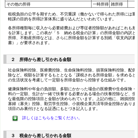
その他の所得
一時所得
雑所得
租税負担の公平を期すため、不労重課（働かないで得られた所得には重
軽課の目的を所得計算体系に盛り込んだといわれています。
各所得種類毎に収入から必要経費および専従者控除額があればこれも差
を計算します。この表が「５ 納める税金の計算」の所得金額の内訳と
所得、不動産所得などは、さらに所得金額を計算する別紙「収支内訳書
書）」が要求されます。
２ 所得から差し引かれる金額
社会保険料控除、医療費控除、生命保険料控除、損害保険料控除、配偶
除など。税額を計算するもととなる「課税される所得金額」を求めると
の生活状況を考慮して一定額を所得金額から控除する仕組みです。
健康保険料や年金の負担額、多額にかかった場合の医療費や生命保険・
料の一定額、生計が一緒で扶養する必要がある場合の扶養控除など、生
な最低限の控除項目と金額が決められています。上記の他に、雑損控除
寡婦（寡夫）控除、勤労学生控除、小規模企業共済等掛金控除がありま
項目のみ裏付けとなる証憑にもとづき記入します。
詳しくはこちらをご覧ください。
３ 税金から差し引かれる金額