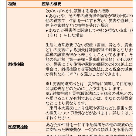
種類
控除の概要
次のいずれかに該当する場合の控除
● あなたや、その年の総所得金額等が38万円以下
他の親族で、生計を一にする方が、災害や盗難、
住宅や家財などに損害を受けた場合
● あなたが災害等に関連してやむを得ない支出（
（※1））をした場合
生活に通常必要でない資産（書画、骨とう、貴金
ど）の災害による損失は雑損控除の対象となりま
課税の譲渡所得から差し引くことができます。 そ
額の合計額（第一表欄＋退職所得金額）が1,000万
雑損控除
が、災害により住宅や家財の価額の2分の1以上に
場合は、雑損控除と災害減免法による税金の減免
か有利な方（※ 2）を選ぶことができます。
※1 災害関連支出とは、災害等に関連して住宅家
又は除去などのためにした支出をいいます。
※2 雑損控除と災害減免法による税金の減免との
を受けることが有利であるかは、あなたの所得金
などにより異なります。
東日本大震災により住宅や家財などに損害を受け
の損失について特例などがあります。詳しくは、
ずねください。
あなたや生計を一にする配偶者その他の親族のた
医療費控除
に支払った医療費が、一定の金額以上ある場合の