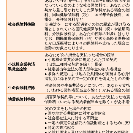
あなたや生計を一にする配偶者その他の親族が負
なっている次のような社会保険料で、あなたが支
与から差し引かれたりした保険料がある場合の控除
料、国民健康保険料（税）、国民年金保険料、国
掛金、介護保険料など
社会保険料控除
※ 生計を一にする配偶者その他の親族が受け取る
落としされている国民健康保険料（税）や後期高
料、介護保険料は、あなたの控除の対象にはなり
なお、国民健康保険料（税）や後期高齢者医療保
たが口座振替によりその保険料を支払った場合に
控除の対象となります。
あなたが次の掛金を支払った場合の控除
● 小規模企業共済法に規定された共済契約
小規模企業共済
（旧第二種共済契約を除く）掛金
等掛金控除
● 確定拠出年金法の個人型年金の加入者掛金
● 条例の規定により地方公共団体が実施する心身
済制度に係る契約で一定の要件を備えたものの掛
生命保険や生命共済などについて、あなたが支払
生命保険料控除
（いわゆる契約者配当金を除く）がある場合の控
損害保険契約等について、あなたが支払った地震
地震保険料控除
保険料（いわゆる契約者配当金を除く）がある場
次の支出をした場合の控除
● 国や地方公共団体に対する寄附金
● 社会福祉法人に対する寄附金
● 一定の特定公益信託の信託財産とするために支
● 特定の政治献金
● 公益社団法人及び公益財団法人に対する寄附金