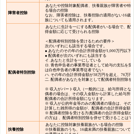
あなたや控除対象配偶者、扶養親族が障害者や特
る場合の控除
障害者控除
なお、障害者控除は、扶養控除の適用がない16歳
族についても適用されます。
あなたに生計を一にする配偶者がいる場合で、配
得金額に応じて受けられる控除
＜配偶者特別控除を受けるための要件＞
次のいずれにも該当する場合です。
● あなたのその年の合計所得金額が1,000万円以下
● 配偶者が次のいずれにも該当する
イ. あなたと生計を一にしている
ロ. 青色申告者の事業専従者として給与の支払を受
は白色申告者の事業専従者でない
配偶者特別控除
ハ. その年の合計所得金額が38万円を超え、76万
二. 配偶者があなたを対象として配偶者特別控除を
※ 収入がパート収入（一般的には、給与所得とな
偶者の場合は、その収入金額から計算した給与所
配偶者の合計所得金額になります。
※ 収入が公的年金等のみの配偶者の場合は、その
計算した雑所得の金額が、配偶者の合計所得金額
※ 配偶者控除を受ける方(配偶者の合計所得金額が
の方)は 、配偶者特別控除を併せて受けることはで
あなたに控除対象扶養親族がいる場合の控除
扶養控除
※扶養親族のうち、16歳未満の扶養親族について