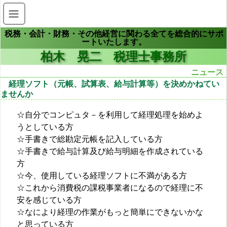
税務・会計・財務・その他経営に関わる全てを総合的にサポ
ートいたします。
柏木 晃二 税理士事務所
ニュース
経理ソフト（元帳、試算表、給与計算等）を決めかねてい
ませんか
☆自分でコンピュタ－を利用して経理処理を始めよ
うとしている方
☆手書きで総勘定元帳を記入している方
☆手書きで給与計算及び給与明細を作成されている
方
☆今、使用している経理ソフトに不満がある方
☆これから消費税の課税事業者になるので経理に不
安を感じている方
☆なにより経理の作業がもっと簡単にできないかな
と思っている方