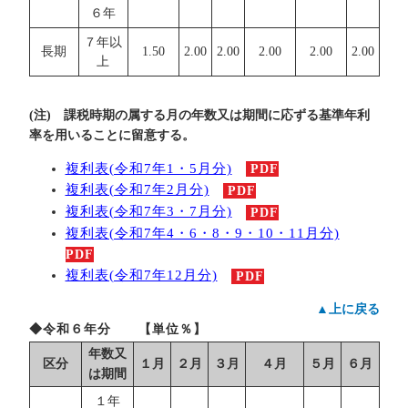
６年
７年以
長期
1.50
2.00
2.00
2.00
2.00
2.00
上
(注) 課税時期の属する月の年数又は期間に応ずる基準年利
率を用いることに留意する。
複利表(令和7年1・5月分)
PDF
複利表(令和7年2月分)
PDF
複利表(令和7年3・7月分)
PDF
複利表(令和7年4・6・8・9・10・11月分)
PDF
複利表(令和7年12月分)
PDF
▲上に戻る
◆令和６年分 【単位％】
年数又
区分
１月
２月
３月
４月
５月
６月
は期間
１年