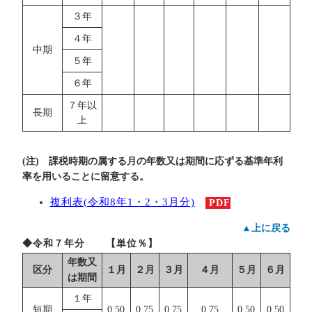
３年
４年
中期
５年
６年
７年以
長期
上
(注) 課税時期の属する月の年数又は期間に応ずる基準年利
率を用いることに留意する。
複利表(令和8年1・2・3月分)
PDF
▲上に戻る
◆令和７年分 【単位％】
年数又
区分
１月
２月
３月
４月
５月
６月
は期間
１年
短期
0.50
0.75
0.75
0.75
0.50
0.50