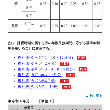
中期
0.05
0.10
0.10
0.25
0.50
0.25
５年
６年
７年以
長期
0.50
0.75
0.75
1.00
1.00
1.00
上
(注) 課税時期の属する月の年数又は期間に応ずる基準年利
率を用いることに留意する。
複利表(令和5年1・10・12月分)
PDF
複利表(令和5年2月分)
PDF
複利表(令和5年3・4・8・9月分)
PDF
複利表(令和5年5・7月分)
PDF
複利表(令和5年6月分)
PDF
複利表(令和5年11月分)
PDF
▲上に戻る
◆令和４年分 【単位％】
年数又