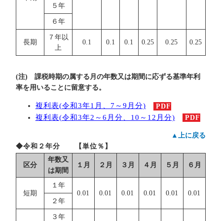
５年
６年
７年以
長期
0.1
0.1
0.1
0.25
0.25
0.25
上
(注) 課税時期の属する月の年数又は期間に応ずる基準年利
率を用いることに留意する。
複利表(令和3年1月、7～9月分)
PDF
複利表(令和3年2～6月分、10～12月分)
PDF
▲上に戻る
◆令和２年分 【単位％】
年数又
区分
１月
２月
３月
４月
５月
６月
は期間
１年
短期
0.01
0.01
0.01
0.01
0.01
0.01
２年
３年