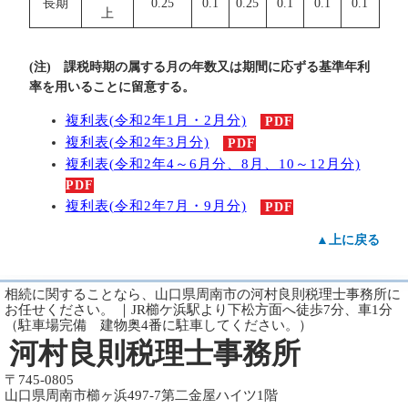
長期
0.25
0.1
0.25
0.1
0.1
0.1
上
(注) 課税時期の属する月の年数又は期間に応ずる基準年利
率を用いることに留意する。
複利表(令和2年1月・2月分)
PDF
複利表(令和2年3月分)
PDF
複利表(令和2年4～6月分、8月、10～12月分)
PDF
複利表(令和2年7月・9月分)
PDF
▲上に戻る
相続に関することなら、山口県周南市の河村良則税理士事務所に
お任せください。 ｜JR櫛ケ浜駅より下松方面へ徒歩7分、車1分
（駐車場完備 建物奥4番に駐車してください。）
河村良則税理士事務所
〒745-0805
山口県周南市櫛ヶ浜497-7第二金屋ハイツ1階