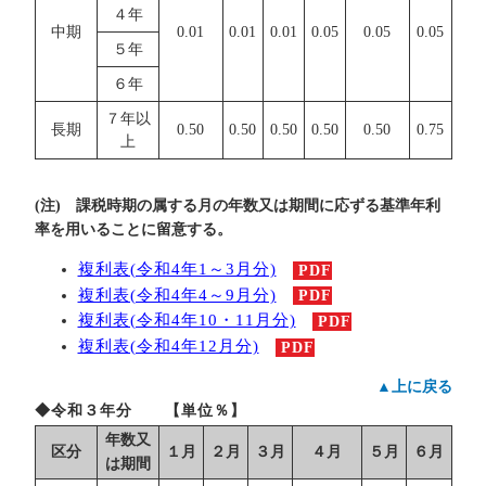
４年
中期
0.01
0.01
0.01
0.05
0.05
0.05
５年
６年
７年以
長期
0.50
0.50
0.50
0.50
0.50
0.75
上
(注) 課税時期の属する月の年数又は期間に応ずる基準年利
率を用いることに留意する。
複利表(令和4年1～3月分)
PDF
複利表(令和4年4～9月分)
PDF
複利表(令和4年10・11月分)
PDF
複利表(令和4年12月分)
PDF
▲上に戻る
◆令和３年分 【単位％】
年数又
区分
１月
２月
３月
４月
５月
６月
は期間