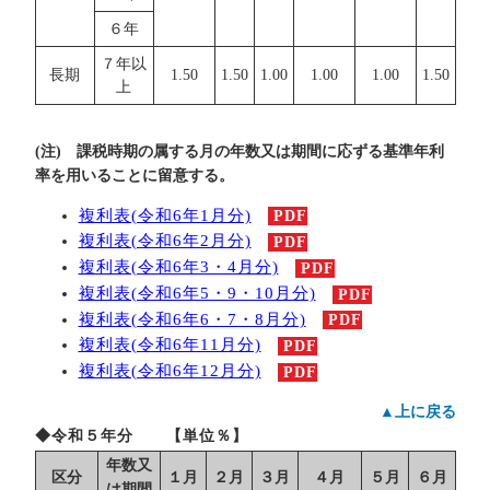
６年
７年以
長期
1.50
1.50
1.00
1.00
1.00
1.50
上
(注) 課税時期の属する月の年数又は期間に応ずる基準年利
率を用いることに留意する。
複利表(令和6年1月分)
PDF
複利表(令和6年2月分)
PDF
複利表(令和6年3・4月分)
PDF
複利表(令和6年5・9・10月分)
PDF
複利表(令和6年6・7・8月分)
PDF
複利表(令和6年11月分)
PDF
複利表(令和6年12月分)
PDF
▲上に戻る
◆令和５年分 【単位％】
年数又
区分
１月
２月
３月
４月
５月
６月
は期間