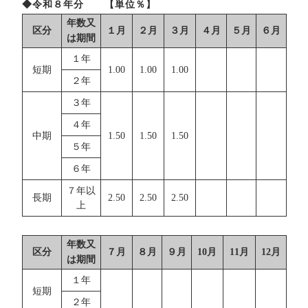
◆令和８年分 【単位％】
年数又
区分
１月
２月
３月
４月
５月
６月
は期間
１年
短期
1.00
1.00
1.00
２年
３年
４年
中期
1.50
1.50
1.50
５年
６年
７年以
長期
2.50
2.50
2.50
上
年数又
区分
７月
８月
９月
10月
11月
12月
は期間
１年
短期
２年