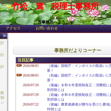
竹松 篤 税理士事務所
当事務所へようこそ
アクセス
お問い合わせ
営計
事務所だよりコーナー
営計
注目記事
2026/08/05
（後編）国税庁：インボイスの取扱いに関
営計
新！
2026/08/05
（前編）国税庁：インボイスの取扱いに関
新！
2026/07/29
（後編）令和８年度税制改正：消費税に
割控除とは
県民
2026/07/29
（前編）令和８年度税制改正：消費税に
特別
割控除とは
ウン
2026/07/22
（後編）農業後継者が贈与を受けた農地
特例とは