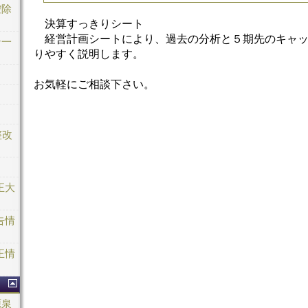
控除
決算すっきりシート
経営計画シートにより、過去の分析と５期先のキャッ
ン一
りやすく説明します。
お気軽にご相談下さい。
整改
正大
告情
正情
源泉