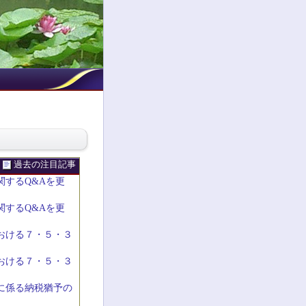
過去の注目記事
するQ&Aを更
するQ&Aを更
おける７・５・３
おける７・５・３
に係る納税猶予の