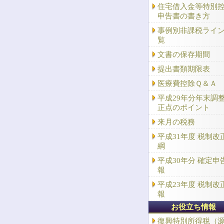
住宅借入金等特別
申告書の書き方
事例別非課税ライ
覧
文書の保存期間
提出書類期限表
医療費控除Ｑ＆Ａ
平成29年分年末調
正点のポイント
来月の税務
平成31年度 税制改
綱
平成30年分 確定申
報
平成23年度 税制改
報
お役立ち情報
復興特別所得税（