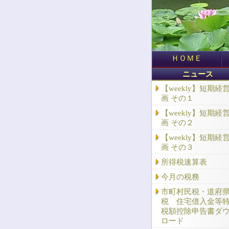
ＨＯＭＥ
ニュース
【weekly】短期経
画 その１
【weekly】短期経
画 その２
【weekly】短期経
画 その３
所得税速算表
今月の税務
市町村民税・道府
税 住宅借入金等
税額控除申告書ダ
ロード