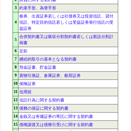
3
約束手形、為替手形
株券、出資証券若しくは社債券又は投資信託、貸付
4
信託、特定目的信託若しくは受益証券発行信託の受
益証券
合併契約書又は吸収分割契約書若しくは新設分割計
5
画書
6
定款
7
継続的取引の基本となる契約書
8
預金証書、貯金証書
9
貨物引換証、倉庫証券、船荷証券
10
保険証券
11
信用状
12
信託行為に関する契約書
13
債務の保証に関する契約書
14
金銭又は有価証券の寄託に関する契約書
15
債権譲渡又は債務引受けに関する契約書