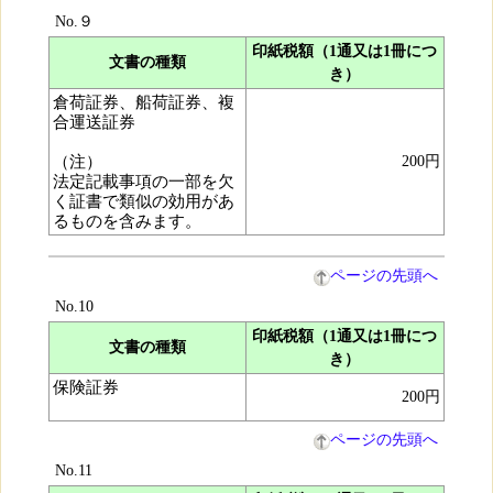
No.９
印紙税額（1通又は1冊につ
文書の種類
き）
倉荷証券、船荷証券、複
合運送証券
（注）
200円
法定記載事項の一部を欠
く証書で類似の効用があ
るものを含みます。
ページの先頭へ
No.10
印紙税額（1通又は1冊につ
文書の種類
き）
保険証券
200円
ページの先頭へ
No.11