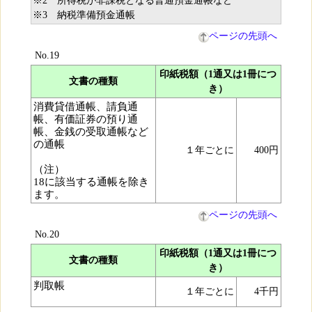
※2 所得税が非課税となる普通預金通帳など
※3 納税準備預金通帳
ページの先頭へ
No.19
印紙税額（1通又は1冊につ
文書の種類
き）
消費貸借通帳、請負通
帳、有価証券の預り通
帳、金銭の受取通帳など
の通帳
１年ごとに
400円
（注）
18に該当する通帳を除き
ます。
ページの先頭へ
No.20
印紙税額（1通又は1冊につ
文書の種類
き）
判取帳
１年ごとに
4千円