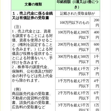
印紙税額（1通又は1冊につ
文書の種類
き）
１．売上代金に係る金銭
記載された受取金額が
又は有価証券の受取書
200
100万円以下のもの
円
（注）
1．売上代金とは、資産
100万円を超え200万
400
を譲渡することによる対
円以下
円
価、資産を使用させるこ
と（権利を設定すること
200万円を超え300万
600
を含みます。）による対
円以下
円
価及び役務を提供するこ
300万円を超え500万
1千
とによる対価をいい、手
円以下
円
付けを含みます。
2．株券等の譲渡代金、
500万円を超え1千万
2千
保険料、公社債及び預貯
円以下
円
金の利子などは売上代金
から除かれます。
1千万円を超え2千万
4千
円以下
円
（例）
2千万円を超え3千万
6千
商品販売代金の受取書、
不動産の賃貸料の受取
円以下
円
書、請負代金の受取書、
3千万円を超え5千万
1万
広告料の受取書など
円以下
円