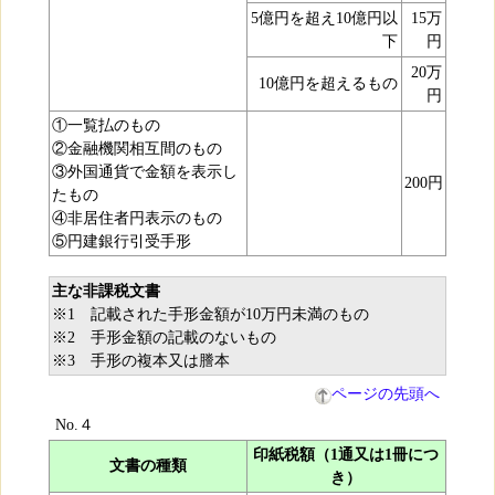
5億円を超え10億円以
15万
下
円
20万
10億円を超えるもの
円
①一覧払のもの
②金融機関相互間のもの
③外国通貨で金額を表示し
200円
たもの
④非居住者円表示のもの
⑤円建銀行引受手形
主な非課税文書
※1 記載された手形金額が10万円未満のもの
※2 手形金額の記載のないもの
※3 手形の複本又は謄本
ページの先頭へ
No.４
印紙税額（1通又は1冊につ
文書の種類
き）