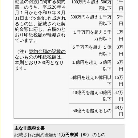
動産の譲渡に関する契約
100万円を超え 500万
1千
書」のうち、平成26年４
円以下
円
月１日から令和９年３月
500万円を超え１千万
5千
31日までの間に作成され
るものは、記載された契
円以下
円
約金額に応じ、右欄のと
１千万円を超え５千
1万
おり印紙税額が軽減され
万円以下
円
ています。
５千万円を超え １億
3万
（注）
契約金額の記載の
円以下
円
ないもの
の印紙税額は、
本則どおり200円となり
１億円を超え ５億円
6万
ます。
以下
円
5億円を超え10億円以
16万
下
円
10億円を超え50億円
32万
以下
円
48万
50億円を超えるもの
円
主な非課税文書
記載された契約金額が
1万円未満（※）
のもの