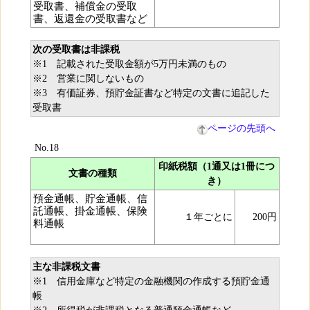
受取書、補償金の受取
書、返還金の受取書など
次の受取書は非課税
※1 記載された受取金額が5万円未満のもの
※2 営業に関しないもの
※3 有価証券、預貯金証書など特定の文書に追記した
受取書
ページの先頭へ
No.18
印紙税額（1通又は1冊につ
文書の種類
き）
預金通帳、貯金通帳、信
託通帳、掛金通帳、保険
１年ごとに
200円
料通帳
主な非課税文書
※1 信用金庫など特定の金融機関の作成する預貯金通
帳