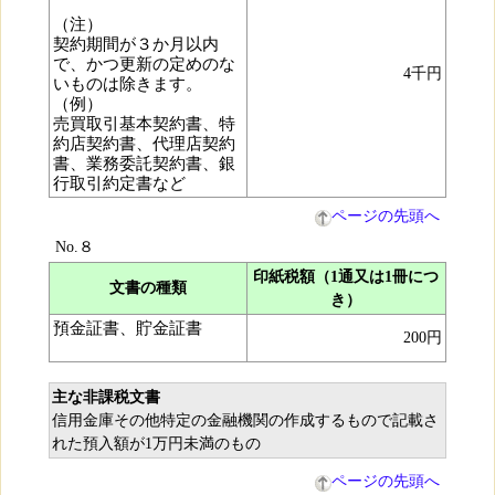
（注）
契約期間が３か月以内
で、かつ更新の定めのな
4千円
いものは除きます。
（例）
売買取引基本契約書、特
約店契約書、代理店契約
書、業務委託契約書、銀
行取引約定書など
ページの先頭へ
No.８
印紙税額（1通又は1冊につ
文書の種類
き）
預金証書、貯金証書
200円
主な非課税文書
信用金庫その他特定の金融機関の作成するもので記載さ
れた預入額が1万円未満のもの
ページの先頭へ