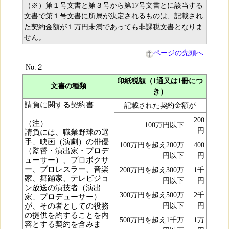
（※）第１号文書と第３号から第17号文書とに該当する
文書で第１号文書に所属が決定されるものは、記載され
た契約金額が１万円未満であっても非課税文書となりま
せん。
ページの先頭へ
No.２
印紙税額（1通又は1冊につ
文書の種類
き）
請負に関する契約書
記載された契約金額が
200
（注）
100万円以下
円
請負には、職業野球の選
手、映画（演劇）の俳優
100万円を超え200万
400
（監督・演出家・プロデ
円以下
円
ューサー）、プロボクサ
ー、プロレスラー、音楽
200万円を超え300万
1千
家、舞踊家、テレビジョ
円以下
円
ン放送の演技者（演出
300万円を超え500万
2千
家、プロデューサー）
が、その者としての役務
円以下
円
の提供を約することを内
500万円を超え1千万
1万
容とする契約を含みま