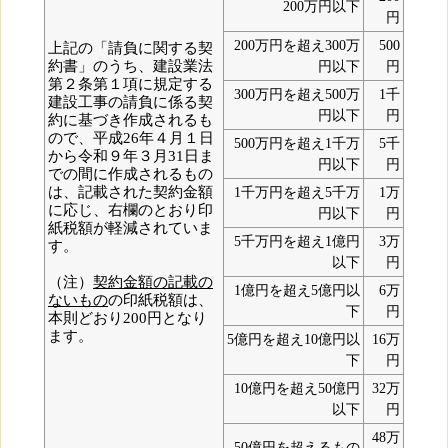
200万円以下
円
200万円を超え300万
500
上記の「請負に関する契
約書」のうち、建設業法
円以下
円
第２条第１項に規定する
300万円を超え500万
1千
建設工事の請負に係る契
円以下
円
約に基づき作成されるも
ので、平成26年４月１日
500万円を超え1千万
5千
から令和９年３月31日ま
円以下
円
での間に作成されるもの
は、記載された契約金額
1千万円を超え5千万
1万
に応じ、右欄のとおり印
円以下
円
紙税額が軽減されていま
5千万円を超え1億円
3万
す。
以下
円
（注）
契約金額の記載の
1億円を超え5億円以
6万
ないもの
の印紙税額は、
下
円
本則どおり200円となり
ます。
5億円を超え10億円以
16万
下
円
10億円を超え50億円
32万
以下
円
48万
50億円を超えるもの