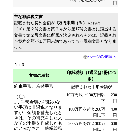
円
主な非課税文書
記載された契約金額が
1万円未満（※）
のもの
（※）第２号文書と第３号から第17号文書とに該当する
文書で第２号文書に所属が決定されるものは、記載され
た契約金額が１万円未満であっても非課税文書となりま
せん。
ページの先頭へ
No.３
印紙税額（1通又は1冊につ
文書の種類
き）
約束手形、為替手形
記載された手形金額が
10万円以上100万円以
200
（注）
下
円
1．手形金額の記載のな
い手形は非課税となりま
100万円を超え200万
400
すが、金額を補充したと
円以下
円
きは、その補充をした人
がその手形を作成したも
200万円を超え300万
600
のとみなされ、納税義務
円以下
円