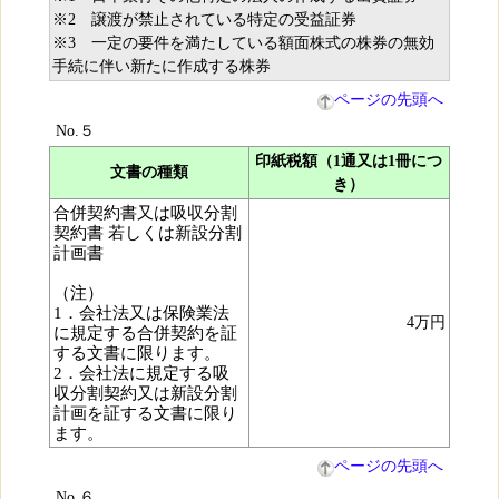
※2 譲渡が禁止されている特定の受益証券
※3 一定の要件を満たしている額面株式の株券の無効
手続に伴い新たに作成する株券
ページの先頭へ
No.５
印紙税額（1通又は1冊につ
文書の種類
き）
合併契約書又は吸収分割
契約書 若しくは新設分割
計画書
（注）
1．会社法又は保険業法
4万円
に規定する合併契約を証
する文書に限ります。
2．会社法に規定する吸
収分割契約又は新設分割
計画を証する文書に限り
ます。
ページの先頭へ
No.６