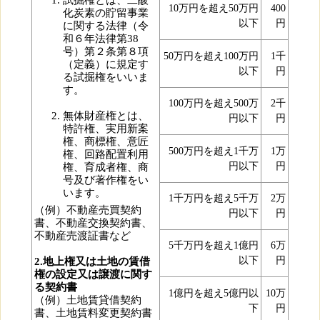
試掘権とは、二酸
10万円を超え50万円
400
化炭素の貯留事業
以下
円
に関する法律（令
和６年法律第38
号）第２条第８項
50万円を超え100万円
1千
（定義）に規定す
以下
円
る試掘権をいいま
す。
100万円を超え500万
2千
無体財産権とは、
円以下
円
特許権、実用新案
権、商標権、意匠
500万円を超え1千万
1万
権、回路配置利用
円以下
円
権、育成者権、商
号及び著作権をい
います。
1千万円を超え5千万
2万
（例）不動産売買契約
円以下
円
書、不動産交換契約書、
不動産売渡証書など
5千万円を超え1億円
6万
以下
円
2.地上権又は土地の賃借
権の設定又は譲渡に関す
る契約書
1億円を超え5億円以
10万
（例）土地賃貸借契約
下
円
書、土地賃料変更契約書