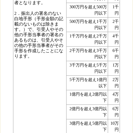
者となります。
300万円を超え500万
1千
2．振出人の署名のない
円以下
円
白地手形（手形金額の記
500万円を超え1千万
2千
載のないものは除きま
円以下
円
す。）で、引受人やその
他の手形当事者の署名の
1千万円を超え2千万
4千
あるものは、引受人やそ
円以下
円
の他の手形当事者がその
手形を作成したことにな
2千万円を超え3千万
6千
ります。
円以下
円
3千万円を超え5千万
1万
円以下
円
5千万円を超え1億円
2万
以下
円
1億円を超え2億円以
4万
下
円
2億円を超え3億円以
6万
下
円
3億円を超え5億円以
10万
下
円