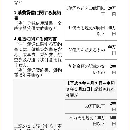
など
5億円を超え10億円以
20万
3.消費貸借に関する契約
下
円
書
（例）金銭借用証書、金
10億円を超え50億円
40万
銭消費貸借契約書など
以下
円
4.運送に関する契約書
（注）運送に関する契約
60万
書には、傭船契約書を含
50億円を超えるもの
円
み、乗車券、乗船券、航
空券及び送り状は含まれ
ません。
契約金額の記載のな
200
（例）運送契約書、貨物
いもの
円
運送引受書など
【平成26年４月１日～令和
９年３月31日】
記載された
金額が
200
50万円以下
円
50万円を超え 100万
500
円以下
円
上記の１に該当する「不