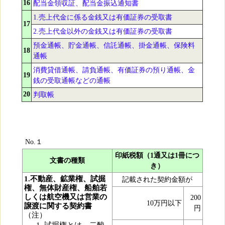
16
配当金領収証、配当金振込通知書
1.売上代金に係る金銭又は有価証券の受取書
17
2.売上代金以外の金銭又は有価証券の受取書
預金通帳、貯金通帳、信託通帳、掛金通帳、保険料
18
通帳
消費貸借通帳、請負通帳、有価証券の預り通帳、金
19
銭の受取通帳などの通帳
20
判取帳
No.１
印紙税額（1通又は1冊につ
文書の種類
き）
1.不動産、鉱業権、試掘
記載された契約金額が
権、無体財産権、船舶若
しくは航空機又は営業の
200
10万円以下
譲渡に関する契約書
円
（注）