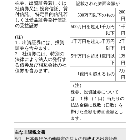
株券、出資証券若しくは
記載された券面金額が
社債券又は 投資信託、貸
200
付信託、 特定目的信託若
500万円以下のもの
円
しくは受益証券発行信託
の受益証券
500万円を超え1千万円
1千
以下
円
(注)
1千万円を超え5千万円
2千
1．出資証券には、投資
証券を含みます。
以下
円
2．社債券には、特別の
5千万円を超え1億円以
1万
法律により法人の発行す
下
円
る債券及び相互会社の社
債券を含みます。
2万
1億円を超えるもの
円
（注）
株券、投資証券について
は、１株 （１口）当たりの
払込金額に株数（口数）を
掛けた金額を券面金額とし
ます。
主な非課税文書
※1 日本銀行その他特定の法人の作成する出資証券