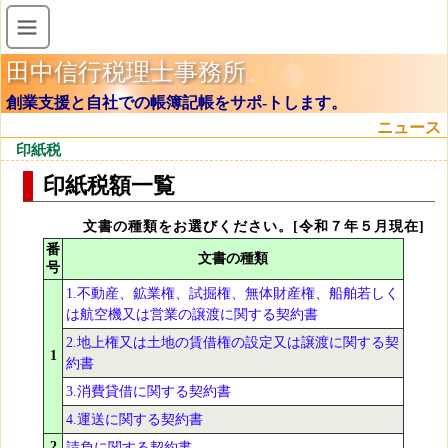
田中信行税理士事務所
創業支援と自社での帳簿記帳をサポ-トします。
ニュース
印紙税
印紙税額一覧
文書の種類をお選びください。[令和７年５月現在]
番
文書の種類
号
1.不動産、鉱業権、試掘権、無体財産権、船舶若しく
は航空機又は営業の譲渡に関する契約書
2.地上権又は土地の賃借権の設定又は譲渡に関する契
1
約書
3.消費貸借に関する契約書
4.運送に関する契約書
2
請負に関する契約書