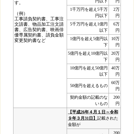
円以下
円
す。
1千万円を超え5千万
2万
（例）
円以下
円
工事請負契約書、工事注
文請書、物品加工注文請
5千万円を超え1億円
6万
書、広告契約書、映画俳
以下
円
優専属契約書、請負金額
1億円を超え5億円以
10万
変更契約書など
下
円
5億円を超え10億円以
20万
下
円
10億円を超え50億円
40万
以下
円
60万
50億円を超えるもの
円
契約金額の記載のな
200
いもの
円
【平成26年４月１日～令和
９年３月31日】
記載された
金額が
200