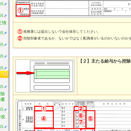
1日
1日
正情
①
税務署には提出しないで会社保存してください。
1日
②
控除対象者であるか、ないかではなく配偶者がいるのかいないのか
1日
1日
【２】主たる給与から控除
1日
1日
控除
の書
5日
整改
5日