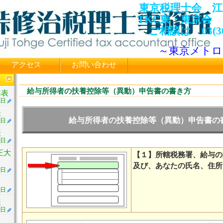
東京税理士会 江
TKC東・東京会
ご相談は 03(36
～東京メトロ
アクセス
お問い合わせ
給与所得者の扶養控除等（異動）申告書の書き方
率表
2日
表
給与所得者の扶養控除等（異動）申告書の
1日
表
2日
正大
【１】所轄税務署、給与の
及び、あなたの氏名、住所
1日
9日
表
1日