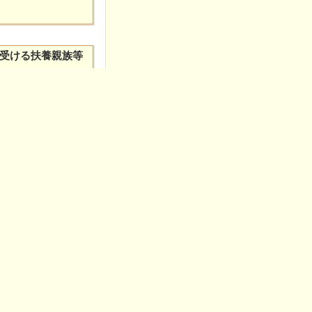
受ける扶養親族等
者を他の所得者の扶養
2011年7月25日更新
す。その際は扶養親族