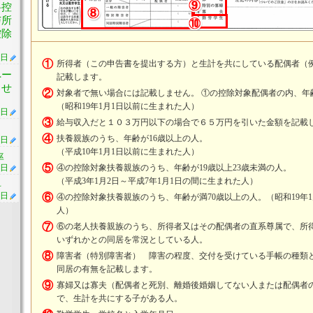
料控
与所
控除
5日
①
所得者（この申告書を提出する方）と生計を共にしている配偶者（
ペー
記載します。
ませ
②
対象者で無い場合には記載しません。 ①の控除対象配偶者の内、年
（昭和19年1月1日以前に生まれた人）
5日
③
給与収入だと１０３万円以下の場合で６５万円を引いた金額を記載
④
扶養親族のうち、年齢が16歳以上の人。
5日
（平成10年1月1日以前に生まれた人）
率
⑤
④の控除対象扶養親族のうち、年齢が19歳以上23歳未満の人。
3日
（平成3年1月2日～平成7年1月1日の間に生まれた人）
料
1日
⑥
④の控除対象扶養親族のうち、年齢が満70歳以上の人。（昭和19年
人）
⑦
⑥の老人扶養親族のうち、所得者又はその配偶者の直系尊属で、所
いずれかとの同居を常況としている人。
⑧
障害者（特別障害者） 障害の程度、交付を受けている手帳の種類
同居の有無を記載します。
⑨
寡婦又は寡夫（配偶者と死別、離婚後婚姻してない人または配偶者
で、生計を共にする子がある人。