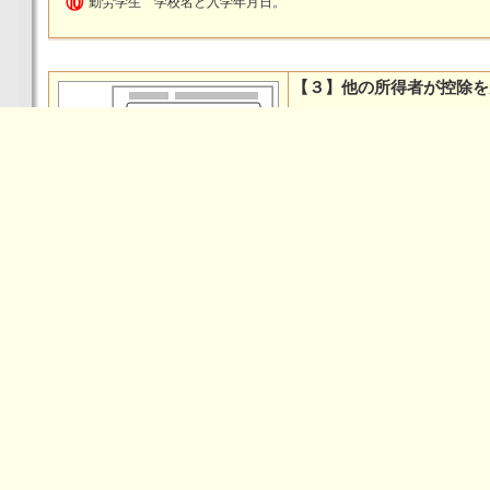
⑩
勤労学生 学校名と入学年月日。
【３】他の所得者が控除を
所得者本人の同一生計内に所得者が２人以上いるときは、所得者の配偶
親族としたり、また、その生計内の扶養親族を分けて控除を受けられま
<<
HOME
の氏名などを「Ｄ」欄へ記載してください。
【４】住民税に関する事項
134-0083東京都江戸川区中葛西４－１９－１０たつみビル３Ｆ