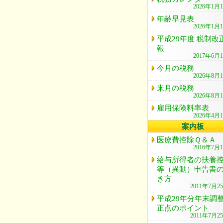
2026年1月
年齢早見表
2026年1月
平成29年度 税制改
報
2017年6月
今月の税務
2026年8月
来月の税務
2026年8月
雇用保険料率表
2026年4月
案内板
医療費控除Ｑ＆Ａ
2016年7月
給与所得者の扶養
等（異動）申告書
き方
2011年7月2
平成29年分年末調
正点のポイント
2011年7月2