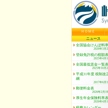
ＨＯＭＥ
ニュース
全国協会けんぽ料
2026年3月
登録免許税の税額
2025年4月
全国最低賃金一覧
2025年10月
平成31年度 税制改
綱
2017年6月
郵便料金表
2026年2月1
厚生年金保険料率
2026年4月
税務カレンダー