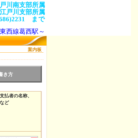
戸川南支部所属
 江戸川支部所属
86)2231 まで
東西線葛西駅～
案内板
書き方
支払者の名称、
など