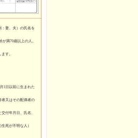
例：妻、夫）の氏名を
齢が満70歳以上の人。
します。
1月1日以前に生まれた
得者又はその配偶者の
と交付年月日、氏名、
の生死が不明な人）