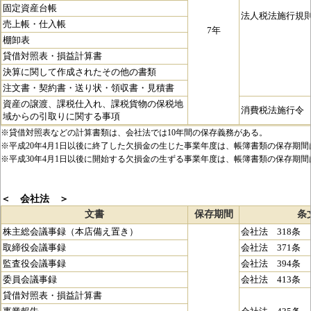
固定資産台帳
法人税法施行規則
売上帳・仕入帳
7年
棚卸表
貸借対照表・損益計算書
決算に関して作成されたその他の書類
注文書・契約書・送り状・領収書・見積書
資産の譲渡、課税仕入れ、課税貨物の保税地
消費税法施行令 
域からの引取りに関する事項
※貸借対照表などの計算書類は、会社法では10年間の保存義務がある。
※平成20年4月1日以後に終了した欠損金の生じた事業年度は、帳簿書類の保存期間
※平成30年4月1日以後に開始する欠損金の生ずる事業年度は、帳簿書類の保存期間
＜ 会社法 ＞
文書
保存期間
条
株主総会議事録（本店備え置き）
会社法 318条
取締役会議事録
会社法 371条
監査役会議事録
会社法 394条
委員会議事録
会社法 413条
貸借対照表・損益計算書