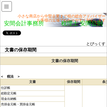
小さな商店から中堅企業まで税の総合アドバイザー
お客様の立場でわかりやすく対応します
安間会計事務所 税理士 安間公則
とぴっくす
文書の保存期間
文書の保存期間
＜ 税法 ＞
文書
保存期間
条
仕訳帳
総勘定元帳
現金出納帳
売掛金元帳・買掛金元帳