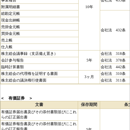
事業報告
会社法 435条
附属明細書
10年
総勘定元帳
現金出納帳
売掛金元帳
会社法 432条
買掛金元帳
売上帳
仕入帳
株主総会議事録（支店備え置き）
会社法 318条
会計参与報告
5年
会社法 378条
臨時計算書類
会社法 442条
株主総会の代理権を証明する書面
会社法 310条
3ヶ月
株主総会の議決権行使書面
会社法 311条
＜ 有価証券 ＞
文書
保存期間
条
有価証券届出書及びその添付書類並びにこれ
らの訂正届出書
有価証券報告書及びその添付書類並びにこれ
らの訂正報告書
5年