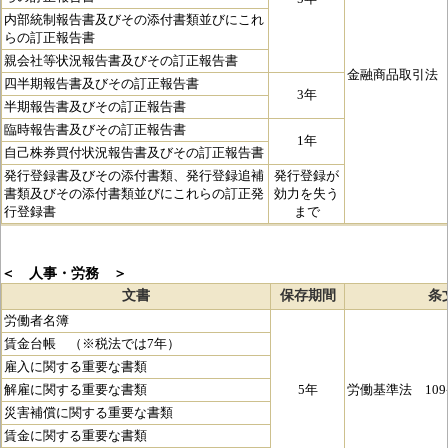
内部統制報告書及びその添付書類並びにこれ
らの訂正報告書
親会社等状況報告書及びその訂正報告書
金融商品取引法 
四半期報告書及びその訂正報告書
3年
半期報告書及びその訂正報告書
臨時報告書及びその訂正報告書
1年
自己株券買付状況報告書及びその訂正報告書
発行登録書及びその添付書類、発行登録追補
発行登録が
書類及びその添付書類並びにこれらの訂正発
効力を失う
行登録書
まで
＜ 人事・労務 ＞
文書
保存期間
条
労働者名簿
賃金台帳 （※税法では7年）
雇入に関する重要な書類
解雇に関する重要な書類
5年
労働基準法 109
災害補償に関する重要な書類
賃金に関する重要な書類