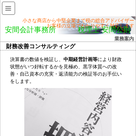
小さな商店から中堅企業まで税の総合アドバイザー
お客様の立場でわかりやすく対応します
安間会計事務所 税理士 安間公則
業務案内
財務改善コンサルティング
決算書の数値を検証し、
中期経営計画等
により財政
状態がいつ好転するかを見極め、黒字体質への改
善・自己資本の充実・返済能力の検証等のお手伝い
をします。