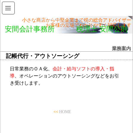
小さな商店から中堅企業まで税の総合アドバイザー
お客様の立場でわかりやすく対応します
安間会計事務所 税理士 安間公則
業務案内
記帳代行・アウトソーシング
日常業務のＯＡ化、
会計・給与ソフトの導入・指
導
、オペレーションのアウトソーシングなどをお引
き受けします。
<<
HOME