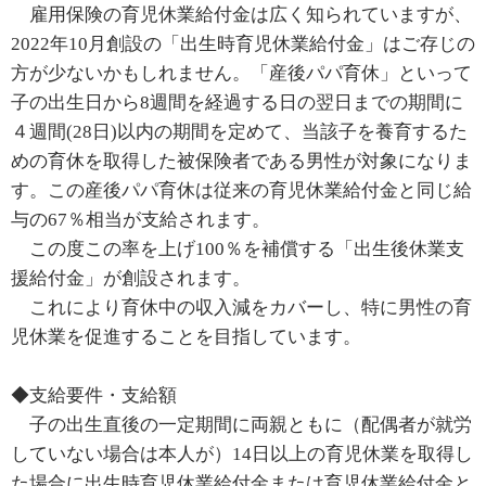
雇用保険の育児休業給付金は広く知られていますが、
2022年10月創設の「出生時育児休業給付金」はご存じの
方が少ないかもしれません。「産後パパ育休」といって
子の出生日から8週間を経過する日の翌日までの期間に
４週間(28日)以内の期間を定めて、当該子を養育するた
めの育休を取得した被保険者である男性が対象になりま
す。この産後パパ育休は従来の育児休業給付金と同じ給
与の67％相当が支給されます。
この度この率を上げ100％を補償する「出生後休業支
援給付金」が創設されます。
これにより育休中の収入減をカバーし、特に男性の育
児休業を促進することを目指しています。
◆支給要件・支給額
子の出生直後の一定期間に両親ともに（配偶者が就労
していない場合は本人が）14日以上の育児休業を取得し
た場合に出生時育児休業給付金または育児休業給付金と