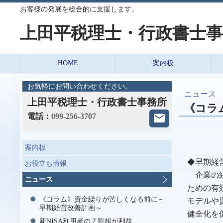
お客様の発展を総合的に支援します。
上田平税理士・行政書士事
HOME
案内板
お気軽にお問い合わせください。
ニュース
上田平税理士・行政書士事務所
《コラ
電話：
099-256-3707
案内板
◆早期経
お役立ち情報
企業の経
ニュース
ための有
《コラム》資金繰りが苦しくなる前に～
モデルや
早期経営改善計画～
健全化を
新NISA利用者の７割超が利益