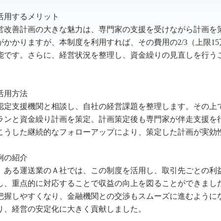
活用するメリット
改善計画の大きな魅力は、専門家の支援を受けながら計画を
がかかりますが、本制度を利用すれば、その費用の2/3（上限1
能です。さらに、経営状況を整理し、資金繰りの見直しを行う
活用方法
定支援機関と相談し、自社の経営課題を整理します。その上
ランと資金繰り計画を策定。計画策定後も専門家が伴走支援を
こうした継続的なフォローアップにより、策定した計画が実効
例の紹介
ある運送業のＡ社では、この制度を活用し、取引先ごとの利
し、重点的に対応することで収益の向上を図ることができまし
把握しやすくなり、金融機関との交渉もスムーズに進むように
り、経営の安定化に大きく貢献しました。