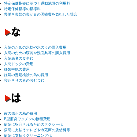
特定保健指導に基づく運動施設の利用料
特定保健指導の指導料
共働き夫婦の夫が妻の医療費を負担した場合
入院のための氷枕や氷のうの購入費用
入院のための寝具や洗面具等の購入費用
入院患者の食事代
人間ドックの費用
妊娠中絶の費用
妊婦の定期検診の為の費用
寝たきりの者のおむつ代
歯の矯正の為の費用
B型肝炎ワクチンの接種費用
病院に収容されるためのタクシー代
病院に支払うテレビや冷蔵庫の賃借料等
病院に支払うクリーニング代