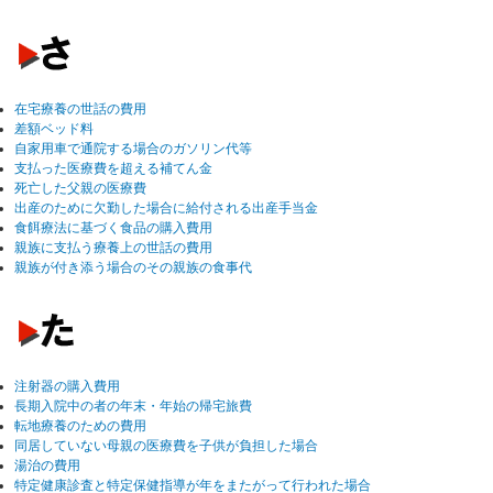
在宅療養の世話の費用
差額ベッド料
自家用車で通院する場合のガソリン代等
支払った医療費を超える補てん金
死亡した父親の医療費
出産のために欠勤した場合に給付される出産手当金
食餌療法に基づく食品の購入費用
親族に支払う療養上の世話の費用
親族が付き添う場合のその親族の食事代
注射器の購入費用
長期入院中の者の年末・年始の帰宅旅費
転地療養のための費用
同居していない母親の医療費を子供が負担した場合
湯治の費用
特定健康診査と特定保健指導が年をまたがって行われた場合