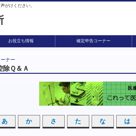
お声がけください。
所
お役立ち情報
確定申告コーナー
コーナー
控除Ｑ＆Ａ
あ
か
さ
た
な
は