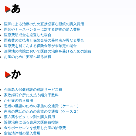
医師による治療のため直接必要な眼鏡の購入費用
医師やナースセンターに対する贈物の購入費用
医療費助成金を返還した場合
医療費の支払者と保険金等の受領者が異なる場合
医療費を補てんする保険金等が未確定の場合
遠隔地の病院において医師の治療を受けるための旅費
お産のために実家へ帰る旅費
介護老人保健施設の施設サービス費
家政婦紹介所に支払う紹介手数料
かぜ薬の購入費用
患者の世話のための家族の交通費（ケース１）
患者の世話のための家族の交通費（ケース２）
漢方薬やビタミン剤の購入費用
近視治療に係る費用の医療費控除
金やポーセレンを使用した歯の治療費
空気清浄機の購入費用