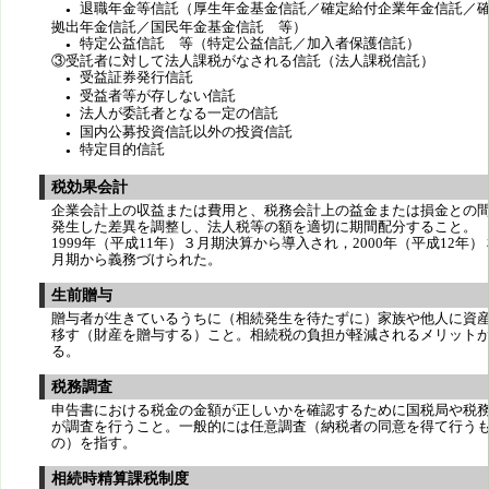
退職年金等信託（厚生年金基金信託／確定給付企業年金信託／
●
拠出年金信託／国民年金基金信託 等）
特定公益信託 等（特定公益信託／加入者保護信託）
●
③受託者に対して法人課税がなされる信託（法人課税信託）
受益証券発行信託
●
受益者等が存しない信託
●
法人が委託者となる一定の信託
●
国内公募投資信託以外の投資信託
●
特定目的信託
●
税効果会計
企業会計上の収益または費用と、税務会計上の益金または損金との
発生した差異を調整し、法人税等の額を適切に期間配分すること。
1999年（平成11年）３月期決算から導入され，2000年（平成12年）
月期から義務づけられた。
生前贈与
贈与者が生きているうちに（相続発生を待たずに）家族や他人に資
移す（財産を贈与する）こと。相続税の負担が軽減されるメリット
る。
税務調査
申告書における税金の金額が正しいかを確認するために国税局や税
が調査を行うこと。一般的には任意調査（納税者の同意を得て行う
の）を指す。
相続時精算課税制度