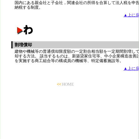
国内にある親会社と子会社，関連会社の所得を合算して法人税を申
納税する制度。
▲上に
割増償却
建物や機械等の普通償却限度額の一定割合相当額を一定期間割増し
却する方法。 該当するものは、新築貸家住宅等、中小企業構造改善
を実施する商工組合等の構成員の機械等、特定備蓄施設等。
▲上に
<<
HOME