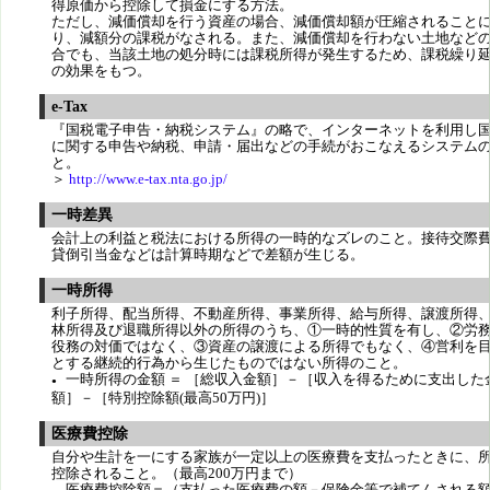
得原価から控除して損金にする方法。
ただし、減価償却を行う資産の場合、減価償却額が圧縮されること
り、減額分の課税がなされる。また、減価償却を行わない土地など
合でも、当該土地の処分時には課税所得が発生するため、課税繰り
の効果をもつ。
e-Tax
『国税電子申告・納税システム』の略で、インターネットを利用し
に関する申告や納税、申請・届出などの手続がおこなえるシステム
と。
＞
http://www.e-tax.nta.go.jp/
一時差異
会計上の利益と税法における所得の一時的なズレのこと。接待交際
貸倒引当金などは計算時期などで差額が生じる。
一時所得
利子所得、配当所得、不動産所得、事業所得、給与所得、譲渡所得
林所得及び退職所得以外の所得のうち、①一時的性質を有し、②労
役務の対価ではなく、③資産の譲渡による所得でもなく、④営利を
とする継続的行為から生じたものではない所得のこと。
一時所得の金額 ＝ ［総収入金額］－［収入を得るために支出した
●
額］－［特別控除額(最高50万円)］
医療費控除
自分や生計を一にする家族が一定以上の医療費を支払ったときに、
控除されること。（最高200万円まで）
医療費控除額＝（支払った医療費の額－保険金等で補てんされる