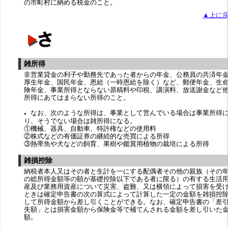
の市町村に納める税金のこと。
▲上に
雑所得
非営業貸金の利子や勤務先であった者からの年金、公務員の共済年
厚生年金、国民年金、恩給（一時恩給を除く）など、郵便年金、生
険年金、事業所得とならない原稿料や印税、講演料、放送謝金など
所得にあてはまらない所得のこと。
なお、次のような所得は、事業として営んでいる場合は事業所得
●
り、そうでない場合は雑所得になる。
①機械、器具、自動車、特許権などの使用料
②株式などの有価証券の継続的な売買による所得
③熱帯魚や犬などの飼育、果樹や鑑賞用植物の栽培による所得
雑損控除
納税者本人又はその者と生計を一にする配偶者その他の親族（その
の総所得金額等の額が基礎控除以下である者に限る）の有する生活
産及び業務用資産について災害、盗難、又は横領によって損害を受
ときは確定申告書の次の算式によって計算した一定の金額を雑損控
して所得金額から差し引くことができる。なお、確定申告書の「差
失額」とは損害金額から保険金等で補てんされる金額を差し引いた
額。