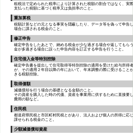
租税法で定められた税率により計算された税額の割合ではなく、実
支払った税額に基づく税率又は負担率のこと。
重加算税
税額計算などの元となる事実を隠蔽したり、データ等を偽って申告
場合に課される税金のこと。
修正申告
確定申告をしたあとで、納める税金が少な過ぎる場合や返してもら
金が多過ぎる場合に誤った申告内容を訂正する申告を行うこと。
住宅借入金等特別控除
確定申告書を提出して住宅取得等特別控除の適用を受けた給与所得
が、その適用２年目以降の年において、年末調整の際に受けること
きる税額控除。
取得価額
減価償却を行う場合の基礎となる金額のこと。
その資産を購入した時の代価、資産を事業用に供するために直接要
費用の額など。
住民税
都道府県民税と市区町村民税とがあり、法人および個人の所得に応
課せられる税金のこと。
少額減価償却資産