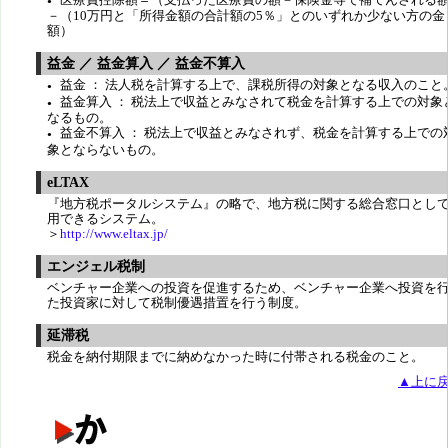
●
－（10万円と「所得金額の合計額の5％」とのいずれか少ない方の金
額）
益金 ／ 益金算入 ／ 益金不算入
益金 ： 法人税を計算する上で、課税所得の対象となる収入のこと
●
益金算入 ： 税法上で収益とみなされて税金を計算する上での対象
●
なるもの。
益金不算入 ： 税法上で収益とみなされず、税金を計算する上での
●
象とならないもの。
eLTAX
『地方税ポータルシステム』の略で、地方税に関する総合窓口とし
用できるシステム。
＞
http://www.eltax.jp/
エンジェル税制
ベンチャー企業への投資を促進するため、ベンチャー企業へ投資を
た投資家に対して税制優遇措置を行う制度。
延滞税
税金を納付期限までに納めなかった時に付帯される税金のこと。
▲上に