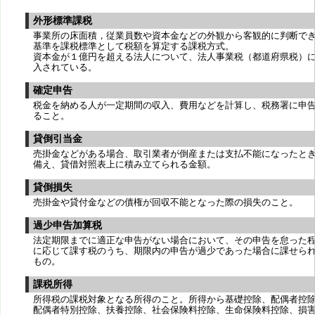
外形標準課税
事業所の床面積，従業員数や資本金などの外観から客観的に判断で
基準を課税標準として税額を算定する課税方式。
資本金が１億円を超える法人について、法人事業税（都道府県税）
入されている。
確定申告
税金を納める人が一定期間の収入、費用などを計算し、税務署に申
ること。
貸倒引当金
売掛金などがある場合、取引業者が倒産または支払不能になったと
備え、貸借対照表上に積み立てられる金額。
貸倒損失
売掛金や貸付金などの債権が回収不能となった際の損失のこと。
過少申告加算税
法定期限までに適正な申告がない場合において、その申告を怠った
に応じて課す税のうち、期限内の申告が過少であった場合に課せら
もの。
課税所得
所得税の課税対象となる所得のこと。所得から基礎控除、配偶者控
配偶者特別控除、扶養控除、社会保険料控除、生命保険料控除、損