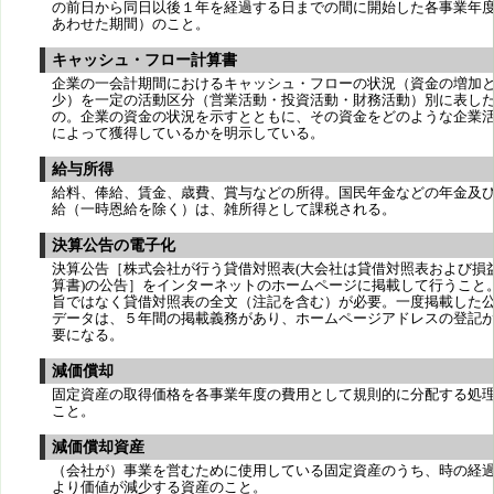
の前日から同日以後１年を経過する日までの間に開始した各事業年
あわせた期間）のこと。
キャッシュ・フロー計算書
企業の一会計期間におけるキャッシュ・フローの状況（資金の増加
少）を一定の活動区分（営業活動・投資活動・財務活動）別に表し
の。企業の資金の状況を示すとともに、その資金をどのような企業
によって獲得しているかを明示している。
給与所得
給料、俸給、賃金、歳費、賞与などの所得。国民年金などの年金及
給（一時恩給を除く）は、雑所得として課税される。
決算公告の電子化
決算公告［株式会社が行う貸借対照表(大会社は貸借対照表および損
算書)の公告］をインターネットのホームページに掲載して行うこと
旨ではなく貸借対照表の全文（注記を含む）が必要。一度掲載した
データは、５年間の掲載義務があり、ホームページアドレスの登記
要になる。
減価償却
固定資産の取得価格を各事業年度の費用として規則的に分配する処
こと。
減価償却資産
（会社が）事業を営むために使用している固定資産のうち、時の経
より価値が減少する資産のこと。