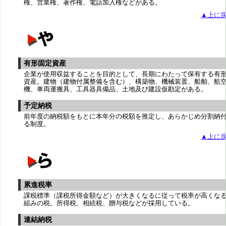
権、営業権、著作権、電話加入権などがある。
▲上に
有形固定資産
企業が使用収益することを目的として、長期にわたって保有する有
資産。建物（建物付属整備を含む）、構築物、機械装置、船舶、航
機、車両運搬具、工具器具備品、土地及び建設仮勘定がある。
予定納税
前年度の納税額をもとに本年分の税額を推定し、あらかじめ分割納
る制度。
▲上に
累進税率
課税標準（課税所得金額など）が大きくなるに従って税率が高くな
組みの税。所得税、相続税、贈与税などが採用している。
連結納税