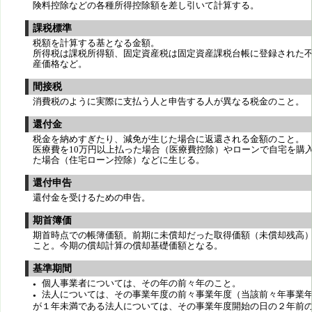
険料控除などの各種所得控除額を差し引いて計算する。
課税標準
税額を計算する基となる金額。
所得税は課税所得額、固定資産税は固定資産課税台帳に登録された
産価格など。
間接税
消費税のように実際に支払う人と申告する人が異なる税金のこと。
還付金
税金を納めすぎたり、減免が生じた場合に返還される金額のこと。
医療費を10万円以上払った場合（医療費控除）やローンで自宅を購
た場合（住宅ローン控除）などに生じる。
還付申告
還付金を受けるための申告。
期首簿価
期首時点での帳簿価額。前期に未償却だった取得価額（未償却残高
こと。今期の償却計算の償却基礎価額となる。
基準期間
個人事業者については、その年の前々年のこと。
●
法人については、その事業年度の前々事業年度（当該前々年事業
●
が１年未満である法人については、その事業年度開始の日の２年前