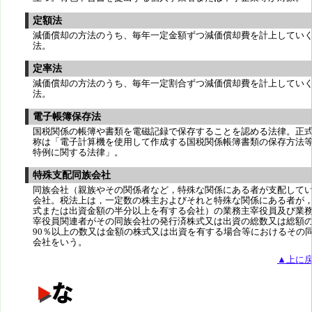
定額法
減価償却の方法のうち、毎年一定金額ずつ減価償却費を計上してい
法。
定率法
減価償却の方法のうち、毎年一定割合ずつ減価償却費を計上してい
法。
電子帳簿保存法
国税関係の帳簿や書類を電磁記録で保存することを認める法律。正
称は「電子計算機を使用して作成する国税関係帳簿書類の保存方法
特例に関する法律」。
特殊支配同族会社
同族会社（親族やその関係者など，特殊な関係にある者が支配して
会社。税法上は，一定数の株主およびそれと特殊な関係にある者が
式または出資金額の半分以上を有する会社）の業務主宰役員及び業
宰役員関連者がその同族会社の発行済株式又は出資の総数又は総額
90％以上の数又は金額の株式又は出資を有する場合等におけるその
会社をいう。
▲上に