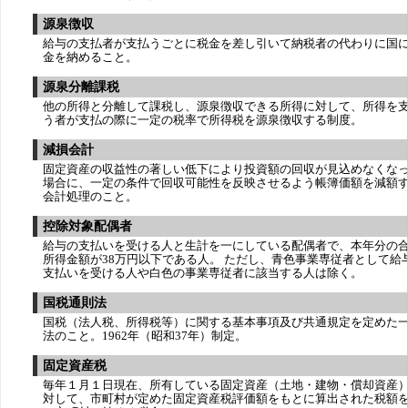
源泉徴収
給与の支払者が支払うごとに税金を差し引いて納税者の代わりに国
金を納めること。
源泉分離課税
他の所得と分離して課税し、源泉徴収できる所得に対して、所得を
う者が支払の際に一定の税率で所得税を源泉徴収する制度。
減損会計
固定資産の収益性の著しい低下により投資額の回収が見込めなくな
場合に、一定の条件で回収可能性を反映させるよう帳簿価額を減額
会計処理のこと。
控除対象配偶者
給与の支払いを受ける人と生計を一にしている配偶者で、本年分の
所得金額が38万円以下である人。 ただし、青色事業専従者として給
支払いを受ける人や白色の事業専従者に該当する人は除く。
国税通則法
国税（法人税、所得税等）に関する基本事項及び共通規定を定めた
法のこと。1962年（昭和37年）制定。
固定資産税
毎年１月１日現在、所有している固定資産（土地・建物・償却資産
対して、市町村が定めた固定資産税評価額をもとに算出された税額