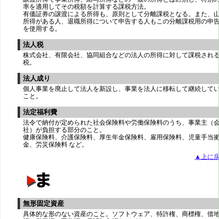
率を適用してその税額を計算する課税方法。
有価証券の譲渡による所得も、原則として分離課税となる。また、
所得がある人、退職所得について申告する人もこの分離課税用の申
を使用する。
法人税
株式会社、有限会社、協同組合などの法人の所得に対して課税され
税。
法人成り
個人事業を廃止して法人を新設し、事業を法人に移転して継続して
こと。
法定福利費
法令で納付が定められた社会保険料や労働保険料のうち、事業主（
社）が負担する部分のこと。
健康保険料、介護保険料、厚生年金保険料、雇用保険料、児童手当
金、労災保険料 など。
▲上に
無形固定資産
具体的な形のない資産のこと。ソフトウェア、特許権、商標権、借