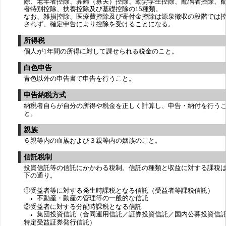
除、老年者控除、寡婦（寡夫）控除、勤労学生控除、配偶者控除、
者特別控除、扶養控除及び基礎控除の15種類。
なお、雑損控除、医療費控除及び寄付金控除は源泉徴収の段階では
されず、確定申告により控除を受けることになる。
所得税
個人が1年間の所得に対して課せられる税金のこと。
白色申告
青色以外の申告書で申告を行うこと。
申告納税方式
納税者自らが自分の所得や税金を正しく計算し、申告・納付を行う
と。
親族
６親等内の血族および３親等内の姻族のこと。
信託税制
投資信託等の信託にかかわる税制。信託の種類と収益に対する課税
下の通り。
①受益者等に対する発生時課税となる信託（受益者等課税信託）
不動産・動産の管理等の一般的な信託
●
②受益者に対する分配時課税となる信託
集団投資信託（合同運用信託／証券投資信託／国内公募投資信
●
特定受益証券発行信託）