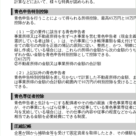
計算などにおいて、様々な特典が認められる。
青色申告特別控除
青色申告を行うことによって得られる所得控除。最高65万円と10万
控除がある。
（１）一定の要件に該当する青色申告者
事業所得又は不動産所得を生ずべき事業を営む青色申告者（現金主
選択している者は除く。）は、その事業につき帳簿書類を備え付け
全ての取引の内容を正規の簿記の原則に従い、整然と、かつ、明瞭
録し作成している場合には、これらの所得の金額から次の金額のう
ずれか低い金額を青色申告特別控除として控除できる。
①65万円
②不動産所得の金額又は事業所得の金額の合計額
（２）上記以外の青色申告者
青色申告特別控除額を差し引かないで計算した不動産所得の金額、
は事業所得の金額の合計額の範囲内で10万円の特別控除を受けるこ
できる。
青色専従者控除
青色申告者と生計を一にする配偶者やその他の親族（青色事業専従
が、その事業にもっぱら従事し、その従事している青色事業専従者
与を支給している場合には、その仕事の内容や従事の程度などから
相当である金額を必要経費にできる制度。
圧縮記帳
企業が国から補助金等を受けて固定資産を取得したとき、その価額