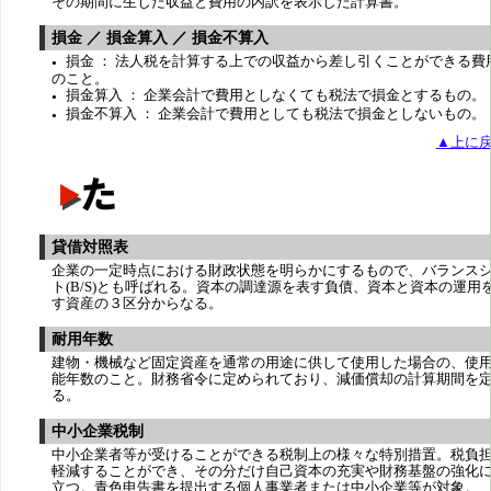
その期間に生じた収益と費用の内訳を表示した計算書。
損金 ／ 損金算入 ／ 損金不算入
損金 ： 法人税を計算する上での収益から差し引くことができる費
●
のこと。
損金算入 ： 企業会計で費用としなくても税法で損金とするもの。
●
損金不算入 ： 企業会計で費用としても税法で損金としないもの。
●
▲上に
貸借対照表
企業の一定時点における財政状態を明らかにするもので、バランス
ト(B/S)とも呼ばれる。資本の調達源を表す負債、資本と資本の運用
す資産の３区分からなる。
耐用年数
建物・機械など固定資産を通常の用途に供して使用した場合の、使
能年数のこと。財務省令に定められており、減価償却の計算期間を
る。
中小企業税制
中小企業者等が受けることができる税制上の様々な特別措置。税負
軽減することができ、その分だけ自己資本の充実や財務基盤の強化
立つ。青色申告書を提出する個人事業者または中小企業等が対象。