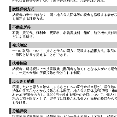
から必要経費を差し引いて所得が求められ、税金が課される。
賦課課税方式
納税者の申告ではなく、国・地方公共団体等の税金を徴収する者が
を確定する課税方式。
不動産所得
家賃、貸間代、権利金、更新料、名義書換料、船舶、航空機の貸付
どによる所得。
複式簿記
一つの取引について、貸方と借方の両方に記載する記帳方法。取引
生原因と結果を捉えることができる。
扶養控除
納税者に所得税法上の扶養親族（配偶者を除く）となる人がいる場
に、一定の金額の所得控除が受けられる制度。
ふるさと納税
応援したいと思う自治体（ふるさと）への寄付金相当額が、居住地
治体の住民税などから控除される制度。地方公共団体(都道府県・市
村)への寄附金のうち、5,000円を超える部分の金額について、個人住
税の１割を限度として、翌年度に課税される個人住民税の税額から
を受ける。
分離課税
譲渡所得で事業所得、給与所得などの一般の所得とは区別し、特別