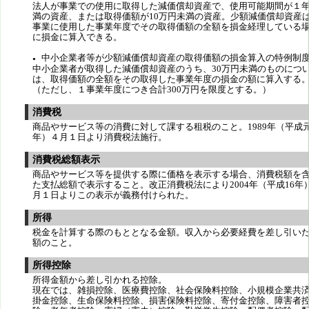
法人が事業での使用に取得した減価償却資産で、使用可能期間が１
満の資産、または取得価額が10万円未満の資産。少額減価償却資産
事業に使用した事業年度でその取得価額の全額を損金経理している
に損金に算入できる。
中小企業者等が少額減価償却資産の取得価額の損金算入の特例制
●
中小企業者が取得した減価償却資産のうち、30万円未満のものにつ
は、取得価額の全額をその取得した事業年度の損金の額に算入する
（ただし、１事業年度につき合計300万円を限度とする。）
消費税
商品やサービス等の消費に対して課する租税のこと。1989年（平成
年）４月１日より消費税法施行。
消費税総額表示
商品やサービス等を提供する際に価格を表示する場合、消費税額を
た支払総額で表示すること。改正消費税法により2004年（平成16年
月１日よりこの表示が義務付けられた。
所得
税金を計算する際のもととなる金額。収入から必要経費を差し引い
額のこと。
所得控除
所得金額から差し引かれる控除。
現在では、雑損控除、医療費控除、社会保険料控除、小規模企業共
掛金控除、生命保険料控除、損害保険料控除、寄付金控除、障害者