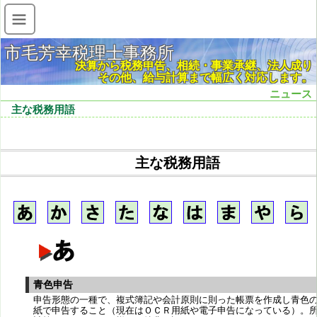
市毛芳幸税理士事務所
決算から税務申告、相続・事業承継、法人成り
その他、給与計算まで幅広く対応します。
ニュース
主な税務用語
主な税務用語
青色申告
申告形態の一種で、複式簿記や会計原則に則った帳票を作成し青色
紙で申告すること（現在はＯＣＲ用紙や電子申告になっている）。