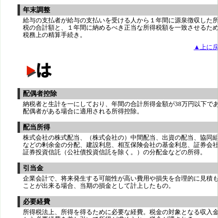
年末調整
給与の支払者が給与の支払いを受ける人から１年間に源泉徴収した
税の合計額と、１年間に納めるべき正当な所得税額を一致させるた
税務上の精算手続き。
▲上に
配偶者控除
納税者と生計を一にしており、年間の合計所得金額が38万円以下で
配偶者がある場合に適用される所得控除。
配当所得
株式会社の株式配当、（株式会社の）中間配当、出資の配当、協同
などの剰余金の分配、建設利息、相互保険会社の基金利息、証券会
証券投資信託（公社債投資信託を除く。）の分配金などの所得。
引当金
企業会計で、将来発生する可能性が高い費用や損失を合理的に見積
ことが出来る場合、当期の損金として計上したもの。
必要経費
所得税法上、所得を得るために必要な経費。税金の対象となる収入