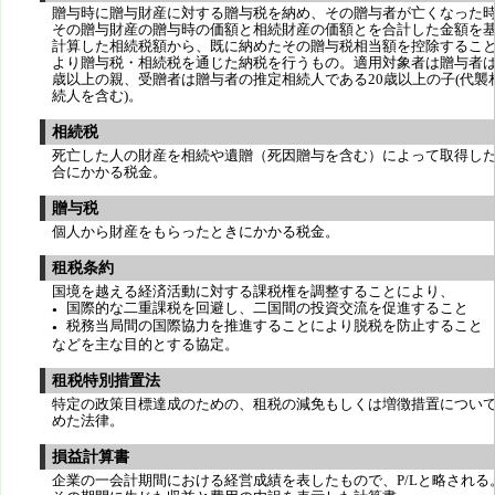
贈与時に贈与財産に対する贈与税を納め、その贈与者が亡くなった
その贈与財産の贈与時の価額と相続財産の価額とを合計した金額を
計算した相続税額から、既に納めたその贈与税相当額を控除するこ
より贈与税・相続税を通じた納税を行うもの。適用対象者は贈与者は
歳以上の親、受贈者は贈与者の推定相続人である20歳以上の子(代襲
続人を含む)。
相続税
死亡した人の財産を相続や遺贈（死因贈与を含む）によって取得し
合にかかる税金。
贈与税
個人から財産をもらったときにかかる税金。
租税条約
国境を越える経済活動に対する課税権を調整することにより、
国際的な二重課税を回避し、二国間の投資交流を促進すること
●
税務当局間の国際協力を推進することにより脱税を防止すること
●
などを主な目的とする協定。
租税特別措置法
特定の政策目標達成のための、租税の減免もしくは増徴措置につい
めた法律。
損益計算書
企業の一会計期間における経営成績を表したもので、P/Lと略される