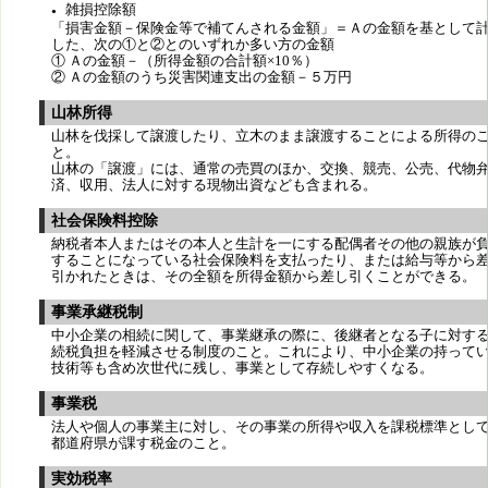
雑損控除額
●
「損害金額－保険金等で補てんされる金額」＝Ａの金額を基として
した、次の①と②とのいずれか多い方の金額
① Ａの金額－（所得金額の合計額×10％）
② Ａの金額のうち災害関連支出の金額－５万円
山林所得
山林を伐採して譲渡したり、立木のまま譲渡することによる所得の
と。
山林の「譲渡」には、通常の売買のほか、交換、競売、公売、代物
済、収用、法人に対する現物出資なども含まれる。
社会保険料控除
納税者本人またはその本人と生計を一にする配偶者その他の親族が
することになっている社会保険料を支払ったり、または給与等から
引かれたときは、その全額を所得金額から差し引くことができる。
事業承継税制
中小企業の相続に関して、事業継承の際に、後継者となる子に対す
続税負担を軽減させる制度のこと。これにより、中小企業の持って
技術等も含め次世代に残し、事業として存続しやすくなる。
事業税
法人や個人の事業主に対し、その事業の所得や収入を課税標準とし
都道府県が課す税金のこと。
実効税率