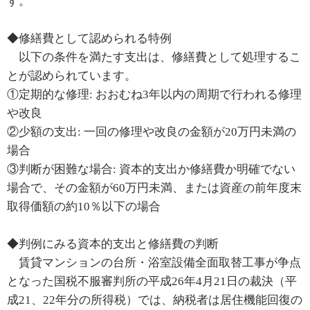
す。
◆修繕費として認められる特例
以下の条件を満たす支出は、修繕費として処理するこ
とが認められています。
①定期的な修理: おおむね3年以内の周期で行われる修理
や改良
②少額の支出: 一回の修理や改良の金額が20万円未満の
場合
③判断が困難な場合: 資本的支出か修繕費か明確でない
場合で、その金額が60万円未満、または資産の前年度末
取得価額の約10％以下の場合
◆判例にみる資本的支出と修繕費の判断
賃貸マンションの台所・浴室設備全面取替工事が争点
となった国税不服審判所の平成26年4月21日の裁決（平
成21、22年分の所得税）では、納税者は居住機能回復の