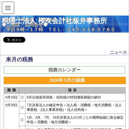
税理士法人 桜友会計社板井事務所
決算書・申告書・税務会計 すばやくサポート
◆ご相談・お問合せ◆
平日９時～１７時 ＴＥＬ：０４５-５４８-５７６０
ニュース
来月の税務
税務カレンダー
2026年 9月の税務
期 限
項 目
9月10日
8月分源泉所得税・住民税の特別徴収税額の納付
9月30日
7月決算法人の確定申告＜法人税・消費税・地方消費税・法人
事業税・(法人事業所税)・法人住民税＞
1月、4月、7月、10月決算法人の3月ごとの期間短縮に係る確定
申告＜消費税・地方消費税＞