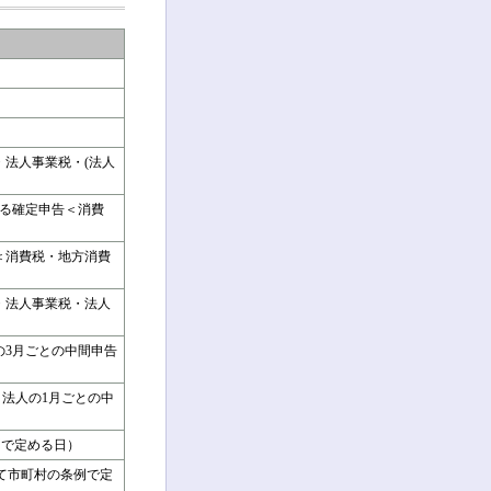
・法人事業税・(法人
係る確定申告＜消費
＜消費税・地方消費
・法人事業税・法人
の3月ごとの中間申告
く法人の1月ごとの中
＞
例で定める日）
いて市町村の条例で定