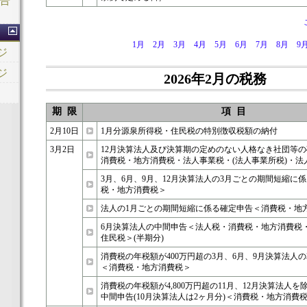
申告
1月
2月
3月
4月
5月
6月
7月
8月
9
ジ
ジ
2026年2月の税務
期 限
項 目
2月10日
1月分源泉所得税・住民税の特別徴収税額の納付
3月2日
12月決算法人及び決算期の定めのない人格なき社団等
消費税・地方消費税・法人事業税・(法人事業所税)・法
3月、6月、9月、12月決算法人の3月ごとの期間短縮に
税・地方消費税＞
法人の1月ごとの期間短縮に係る確定申告＜消費税・地
6月決算法人の中間申告＜法人税・消費税・地方消費税
住民税＞(半期分)
消費税の年税額が400万円超の3月、6月、9月決算法人
＜消費税・地方消費税＞
消費税の年税額が4,800万円超の11月、12月決算法人を
中間申告(10月決算法人は2ヶ月分)＜消費税・地方消費