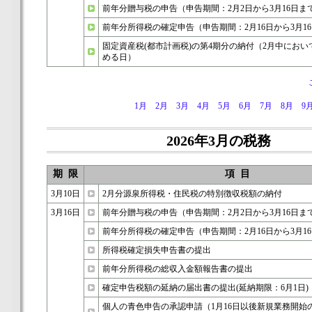
前年分贈与税の申告（申告期間：2月2日から3月16日ま
前年分所得税の確定申告（申告期間：2月16日から3月1
固定資産税(都市計画税)の第4期分の納付（2月中にお
める日）
1月
2月
3月
4月
5月
6月
7月
8月
9
2026年3月の税務
期 限
項 目
3月10日
2月分源泉所得税・住民税の特別徴収税額の納付
3月16日
前年分贈与税の申告（申告期間：2月2日から3月16日ま
前年分所得税の確定申告（申告期間：2月16日から3月1
所得税確定損失申告書の提出
前年分所得税の総収入金額報告書の提出
確定申告税額の延納の届出書の提出(延納期限：6月1日)
個人の青色申告の承認申請（1月16日以後新規業務開始