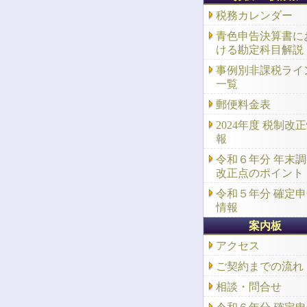
税務カレンダー
青色申告決算書に
ける勘定科目解説
事例別非課税ライ
一覧
郵便料金表
2024年度 税制改
報
令和６年分 年末
改正点のポイント
令和５年分 確定
情報
案内板
アクセス
ご契約までの流れ
相談・問合せ