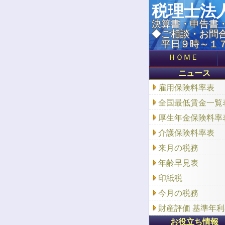
税理士法
決算書・申告書
◆ご相談・お問
平日９時～１７
ＨＯＭＥ
ニュース
雇用保険料率表
全国最低賃金一覧
厚生年金保険料率
介護保険料率表
来月の税務
年齢早見表
印紙税
今月の税務
財産評価 基準年
お役立ち情報