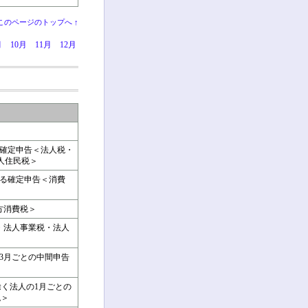
このページのトップへ ↑
月
10月
11月
12月
の確定申告＜法人税・
人住民税＞
係る確定申告＜消費
方消費税＞
・法人事業税・法人
の3月ごとの中間申告
除く法人の1月ごとの
税＞