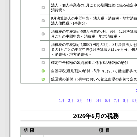
法人・個人事業者の1月ごとの期間短縮に係る確定
消費税＞
9月決算法人の中間申告＜法人税・消費税・地方消
法人住民税＞(半期分)
消費税の年税額が400万円超の6月、9月、12月決算
月ごとの中間申告＜消費税・地方消費税＞
消費税の年税額が4,800万円超の2月、3月決算法人
者の1月ごとの中間申告(1月決算法人は2ヶ月分、個
＜消費税・地方消費税＞
確定申告税額の延納届出に係る延納税額の納付
自動車税(種別割)の納付（5月中において都道府県
鉱区税の納付（5月中において都道府県の条例で定
1月
2月
3月
4月
5月
6月
7月
8月
9
2026年6月の税務
期 限
項 目