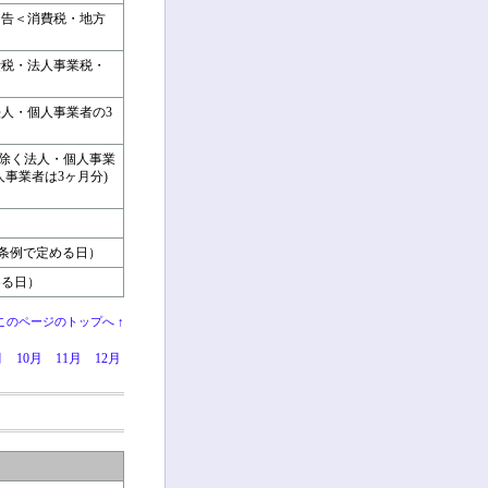
申告＜消費税・地方
費税・法人事業税・
法人・個人事業者の3
を除く法人・個人事業
人事業者は3ヶ月分)
の条例で定める日）
める日）
このページのトップへ ↑
月
10月
11月
12月