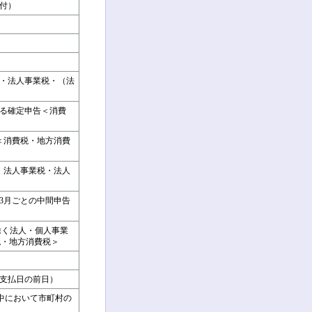
納付）
税・法人事業税・（法
係る確定申告＜消費
＜消費税・地方消費
・法人事業税・法人
の3月ごとの中間申告
を除く法人・個人事業
税・地方消費税＞
支払日の前日）
月中において市町村の