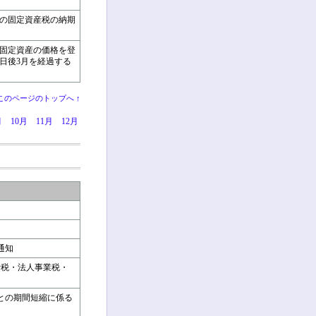
初の固定資産税の納期
固定資産の価格を登
日後3月を経過する
このページのトップへ ↑
月
10月
11月
12月
通知
費税・法人事業税・
ごとの期間短縮に係る