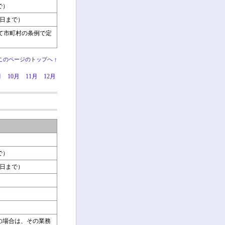
で）
6日まで）
いて市町村の条例で定
このページのトップへ ↑
月
10月
11月
12月
で）
6日まで）
の場合は、その業務