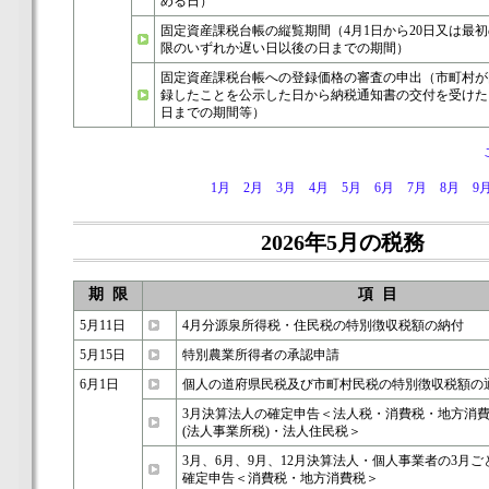
める日）
固定資産課税台帳の縦覧期間（4月1日から20日又は最
限のいずれか遅い日以後の日までの期間）
固定資産課税台帳への登録価格の審査の申出（市町村が
録したことを公示した日から納税通知書の交付を受けた
日までの期間等）
1月
2月
3月
4月
5月
6月
7月
8月
9
2026年5月の税務
期 限
項 目
5月11日
4月分源泉所得税・住民税の特別徴収税額の納付
5月15日
特別農業所得者の承認申請
6月1日
個人の道府県民税及び市町村民税の特別徴収税額の
3月決算法人の確定申告＜法人税・消費税・地方消
(法人事業所税)・法人住民税＞
3月、6月、9月、12月決算法人・個人事業者の3月
確定申告＜消費税・地方消費税＞