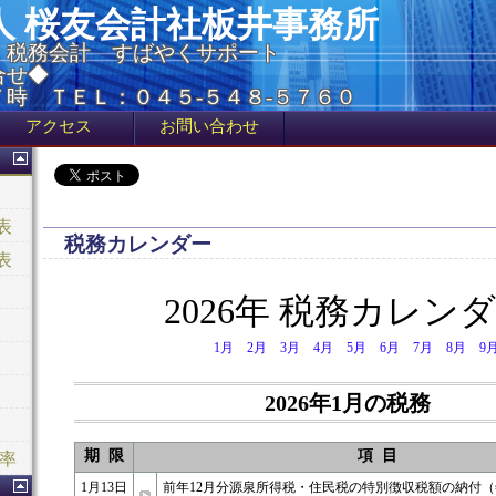
人 桜友会計社板井事務所
・税務会計 すばやくサポート
合せ◆
時 ＴＥＬ：０４５-５４８-５７６０
アクセス
お問い合わせ
表
税務カレンダー
表
2026年 税務カレン
1月
2月
3月
4月
5月
6月
7月
8月
9
2026年1月の税務
期 限
項 目
利率
1月13日
前年12月分源泉所得税・住民税の特別徴収税額の納付（