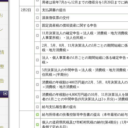
用者は前年7月から12月までの徴収分を1月20日までに
2月2日
支払調書の提出
お
源泉徴収票の交付
固定資産税の償却資産に関する申告
ン
11月決算法人の確定申告＜法人税・消費税・地方消費
人事業所税）・法人住民税＞
2月、5月、8月、11月決算法人の3月ごとの期間短縮に
税・地方消費税＞
正情
法人・個人事業者の1月ごとの期間短縮に係る確定申告
税＞
調整
5月決算法人の中間申告＜法人税・消費税・地方消費税
住民税＞(半期分)
申告
消費税の年税額が400万円超の2月、5月、8月決算法人
＜消費税・地方消費税＞
消費税の年税額が4,800万円超の10月、11月決算法人
者の1月ごとの中間申告(9月決算法人は2ヶ月分)＜消費
給与支払報告書の提出
給与所得者の扶養控除等申告書の提出（本年最初の給与
個人の道府県民税及び市町村民税の納付(第4期分)（1
条例で定める日）