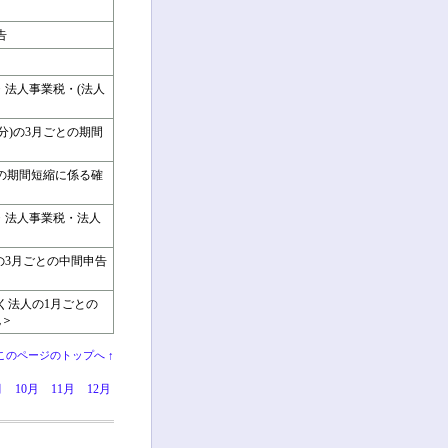
告
・法人事業税・(法人
分)の3月ごとの期間
との期間短縮に係る確
・法人事業税・法人
の3月ごとの中間申告
除く法人の1月ごとの
税＞
このページのトップへ ↑
月
10月
11月
12月