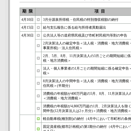
期 限
項 目
4月10日
3月分源泉所得税・住民税の特別徴収税額の納付
4月15日
給与支払報告に係る給与所得者異動届出
4月30日
公共法人等の道府県民税及び市町村民税均等割の申告
2月決算法人の確定申告＜法人税・消費税・地方消費税
事業所税)・法人住民税＞
2月、5月、8月、11月決算法人の3月ごとの期間短縮に
税・地方消費税＞
法人・個人事業者の1月ごとの期間短縮に係る確定申告
税＞
8月決算法人の中間申告＜法人税・消費税・地方消費税
住民税＞(半期分)
消費税の年税額が400万円超の5月、8月、11月決算法人
＜消費税・地方消費税＞
消費税の年税額が4,800万円超の1月、2月決算法人を除
間申告(12月決算法人は2ヶ月分)＜消費税・地方消費税
軽自動車税(種別割)の納付（4月中において市町村の条
固定資産税(都市計画税)の第1期分の納付（4月中にお