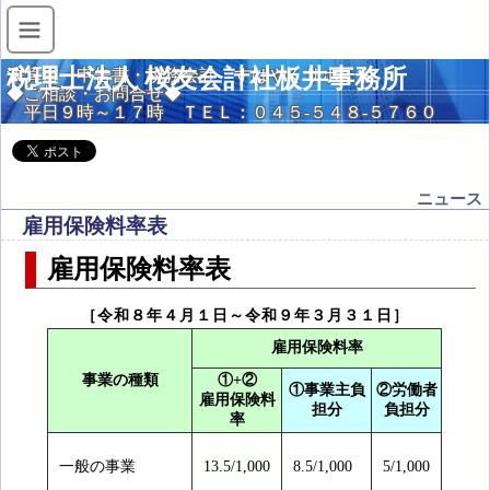
税理士法人 桜友会計社板井事務所
決算書・申告書・税務会計 すばやくサポート
◆ご相談・お問合せ◆
平日９時～１７時 ＴＥＬ：０４５-５４８-５７６０
ニュース
雇用保険料率表
雇用保険料率表
［令和８年４月１日～令和９年３月３１日］
雇用保険料率
事業の種類
①+②
①事業主負
②労働者
雇用保険料
担分
負担分
率
一般の事業
13.5/1,000
8.5/1,000
5/1,000