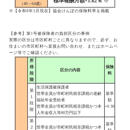
標準報酬月額×1.62％
※
（40～64歳）
※【令和8年3月現在】協会けんぽの保険料率を掲載
【参考】第1号被保険者の負担区分の事例
実際の区分は市区町村ごとに異なりますので、必ず、お
住まいの市区町村へ直接お問い合わせ、またはホームペ
ージ等でご確認ください。
所
得
保険
区分の内容
段
料
階
生活保護被保護者
第
世帯全員が市町村民税非課税の老齢
基準
１
福祉年金受給者
額
段
世帯全員が市町村民税非課税かつ本
×0.30
階
人年金収入等80万円以下
第
基準
２
世帯全員が市町村民税非課税かつ本