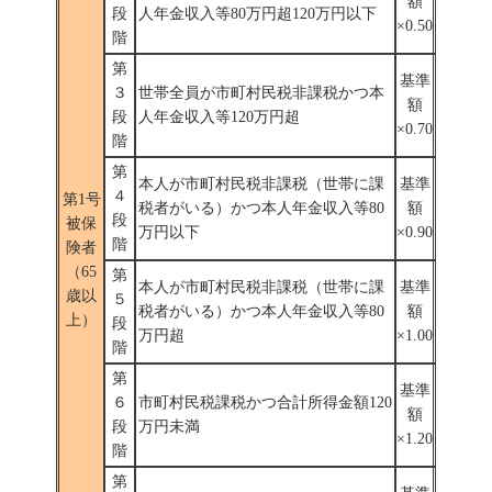
額
段
人年金収入等80万円超120万円以下
×0.50
階
第
基準
３
世帯全員が市町村民税非課税かつ本
額
段
人年金収入等120万円超
×0.70
階
第
本人が市町村民税非課税（世帯に課
基準
４
第1号
税者がいる）かつ本人年金収入等80
額
段
被保
万円以下
×0.90
階
険者
（65
第
本人が市町村民税非課税（世帯に課
基準
歳以
５
税者がいる）かつ本人年金収入等80
額
上）
段
万円超
×1.00
階
第
基準
６
市町村民税課税かつ合計所得金額120
額
段
万円未満
×1.20
階
第