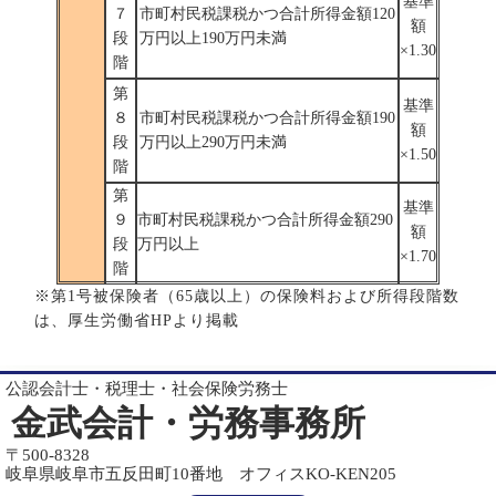
基準
７
市町村民税課税かつ合計所得金額120
額
段
万円以上190万円未満
×1.30
階
第
基準
８
市町村民税課税かつ合計所得金額190
額
段
万円以上290万円未満
×1.50
階
第
基準
９
市町村民税課税かつ合計所得金額290
額
段
万円以上
×1.70
階
※第1号被保険者（65歳以上）の保険料および所得段階数
は、厚生労働省HPより掲載
公認会計士・税理士・社会保険労務士
金武会計・労務事務所
〒500-8328
岐阜県岐阜市五反田町10番地 オフィスKO-KEN205