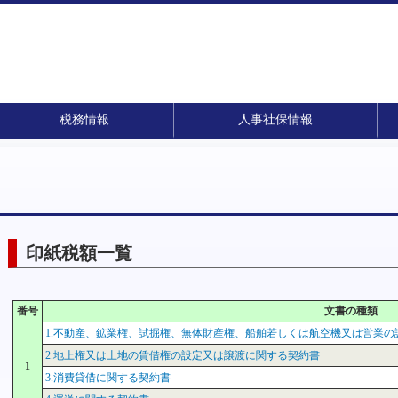
税務情報
人事社保情報
印紙税額一覧
番号
文書の種類
1.不動産、鉱業権、試掘権、無体財産権、船舶若しくは航空機又は営業の
2.地上権又は土地の賃借権の設定又は譲渡に関する契約書
1
3.消費貸借に関する契約書