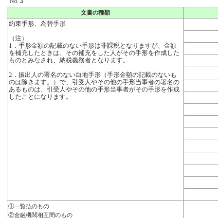
No.３
文書の種類
約束手形、為替手形
（注）
1．手形金額の記載のない手形は非課税となりますが、金額
を補充したときは、その補充をした人がその手形を作成した
ものとみなされ、納税義務者となります。
2．振出人の署名のない白地手形（手形金額の記載のないも
のは除きます。）で、引受人やその他の手形当事者の署名の
あるものは、引受人やその他の手形当事者がその手形を作成
したことになります。
①一覧払のもの
②金融機関相互間のもの