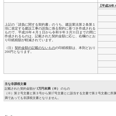
【平成26年
上記の「請負に関する契約書」のうち、建設業法第２条第１
項に規定する建設工事の請負に係る契約に基づき作成される
もので、平成26年４月１日から令和９年３月31日までの間に
作成されるものは、記載された契約金額に応じ、右欄のとお
り印紙税額が軽減されています。
（注）
契約金額の記載のないもの
の印紙税額は、本則どおり
200円となります。
主な非課税文書
記載された契約金額が
1万円未満（※）
のもの
（※）第２号文書と第３号から第17号文書とに該当する文書で第２号文書に所
満であっても非課税文書となりません。