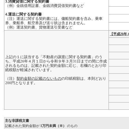
3.消費貸借に関する契約書
（例）金銭借用証書、金銭消費貸借契約書など
4.運送に関する契約書
（注）運送に関する契約書には、傭船契約書を含み、乗車
券、乗船券、航空券及び送り状は含まれません。
（例）運送契約書、貨物運送引受書など
【平成26年
上記の１に該当する「不動産の譲渡に関する契約書」のう
ち、平成26年４月１日から令和９年３月31日までの間に作成
されるものは、記載された契約金額に応じ、右欄のとおり印
紙税額が軽減されています。
（注）
契約金額の記載のないもの
の印紙税額は、本則どおり
200円となります。
主な非課税文書
記載された契約金額が
1万円未満（※）
のもの