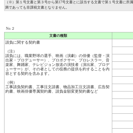
（※）第１号文書と第３号から第17号文書とに該当する文書で第１号文書に所
満であっても非課税文書となりません。
No.２
文書の種類
請負に関する契約書
（注）
請負には、職業野球の選手、映画（演劇）の俳優（監督・演
出家・プロデューサー）、プロボクサー、プロレスラー、音
楽家、舞踊家、テレビジョン放送の演技者（演出家、プロデ
ューサー）が、その者としての役務の提供を約することを内
容とする契約を含みます。
（例）
工事請負契約書、工事注文請書、物品加工注文請書、広告契
約書、映画俳優専属契約書、請負金額変更契約書など