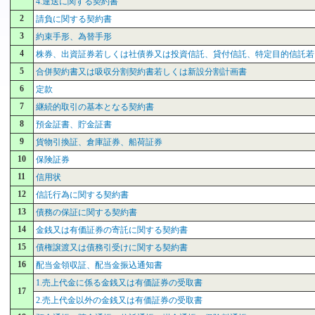
4.運送に関する契約書
2
請負に関する契約書
3
約束手形、為替手形
4
株券、出資証券若しくは社債券又は投資信託、貸付信託、特定目的信託若
5
合併契約書又は吸収分割契約書若しくは新設分割計画書
6
定款
7
継続的取引の基本となる契約書
8
預金証書、貯金証書
9
貨物引換証、倉庫証券、船荷証券
10
保険証券
11
信用状
12
信託行為に関する契約書
13
債務の保証に関する契約書
14
金銭又は有価証券の寄託に関する契約書
15
債権譲渡又は債務引受けに関する契約書
16
配当金領収証、配当金振込通知書
1.売上代金に係る金銭又は有価証券の受取書
17
2.売上代金以外の金銭又は有価証券の受取書