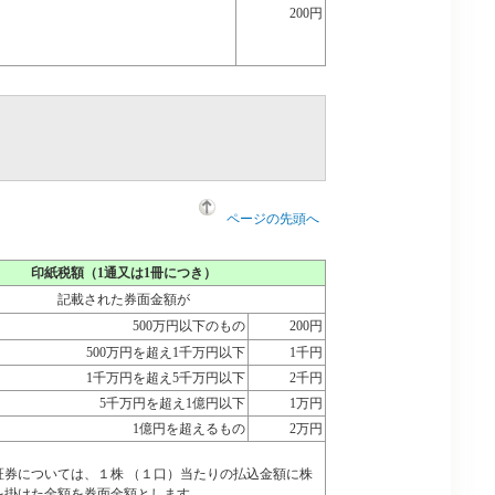
200円
ページの先頭へ
印紙税額（1通又は1冊につき）
記載された券面金額が
500万円以下のもの
200円
500万円を超え1千万円以下
1千円
1千万円を超え5千万円以下
2千円
5千万円を超え1億円以下
1万円
1億円を超えるもの
2万円
証券については、１株 （１口）当たりの払込金額に株
を掛けた金額を券面金額とします。