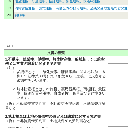
18
預金通帳、貯金通帳、信託通帳、掛金通帳、保険料通帳
19
消費貸借通帳、請負通帳、有価証券の預り通帳、金銭の受取通帳などの通
20
判取帳
No.１
文書の種類
1.不動産、鉱業権、試掘権、無体財産権、船舶若しくは航空
機又は営業の譲渡に関する契約書
（注）
試掘権とは、二酸化炭素の貯留事業に関する法律（令
和６年法律第38号）第２条第８項（定義）に規定する
試掘権をいいます。
無体財産権とは、特許権、実用新案権、商標権、意匠
権、回路配置利用権、育成者権、商号及び著作権をい
います。
（例）不動産売買契約書、不動産交換契約書、不動産売渡証
書など
2.地上権又は土地の賃借権の設定又は譲渡に関する契約書
（例）土地賃貸借契約書、土地賃料変更契約書など