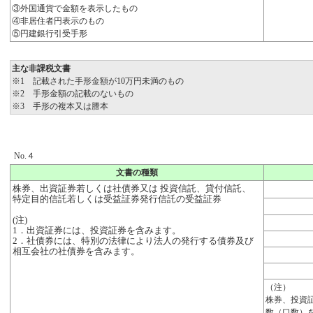
③外国通貨で金額を表示したもの
④非居住者円表示のもの
⑤円建銀行引受手形
主な非課税文書
※1 記載された手形金額が10万円未満のもの
※2 手形金額の記載のないもの
※3 手形の複本又は謄本
No.４
文書の種類
株券、出資証券若しくは社債券又は 投資信託、貸付信託、
特定目的信託若しくは受益証券発行信託の受益証券
(注)
1．出資証券には、投資証券を含みます。
2．社債券には、特別の法律により法人の発行する債券及び
相互会社の社債券を含みます。
（注）
株券、投資
数（口数）