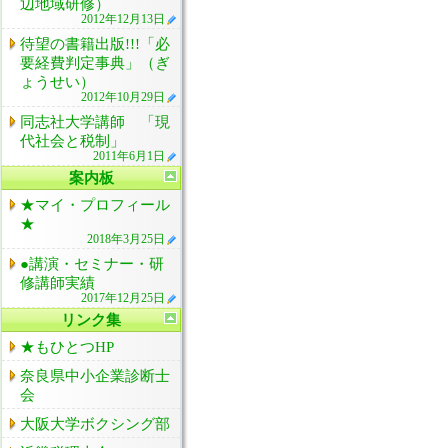
辺地域研修）
2012年12月13日
待望の書籍出版!!!「必
要経費判定事典」（ぎ
ょうせい）
2012年10月29日
同志社大学講師 「現
代社会と税制」
2011年6月1日
案内板
★マイ・プロフィール
★
2018年3月25日
●講演・セミナー・研
修講師実績
2017年12月25日
リンク集
★もひとつHP
奈良県中小企業診断士
会
大阪大学ボクシング部