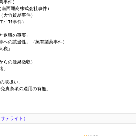
業事件）
」（南西通商株式会社事件）
（大竹貿易事件）
ﾄﾞｺﾓ事件）
と退職の事実」
等への該当性」（萬有製薬事件）
人税」
からの源泉徴収）
絡」
益の取扱い」
の免責条項の適用の有無」
田サテライト）