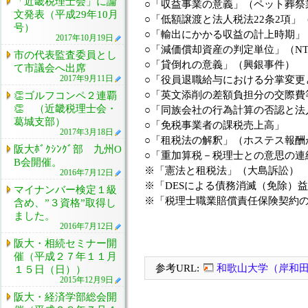
「近畿税理士会」に論
○「収益事業の意義」（ペット葬祭
文発表（平成29年10月
○「低額譲渡と法人税法22条2項
号）
○「輸出にかかる収益の計上時期」
2017年10月19日
○「減価償却資産の判定単位」（NTT
市の代表監査委員とし
○「貸倒れの意義」（興銀事件）
て市議会へ出席
2017年9月11日
○「役員退職給与における分掌変更
○「英文添削の差額負担分の交際費
👏ゴルフコンペ２連覇
👏 （近畿税理士会・
○「同族会社の行為計算の否認と法
葛城支部）
○「免税事業者の課税売上高」
2017年3月18日
○「租税法の解釈」（ホステス報酬
阪大ﾎﾞｸｼﾝｸﾞ部 九州O
○「重加算税－税理士との意思の連
B会開催。
※「憲法と租税法」（大島訴訟）
2016年7月12日
※「DESによる債務消滅（免除）
マイナンバー検定１級
※「税理士職業賠償責任保険契約
含め、”３資格”取得し
ました。
2016年7月12日
阪大・相続セミナー開
催（平成２７年１１月
参考URL:
和歌山大学（岸和
１５日（日））
2015年12月9日
阪大・経済学部総会開