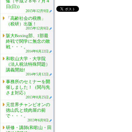
催（平成２８年７月４
日(日)）
2015年12月9日
「高齢社会の税務」
（税研）出版！
2015年12月9日
阪大Boxing部、1部最
終戦で関学に無念の敗
戦・・・。
2014年6月22日
和歌山大学・大学院
（法人税法特殊問題）
講義開始!
2014年5月12日
事務所のセミナーを開
催しました！（関与先
さま対応）
2013年8月25日
元世界チャンピオンの
徳山氏と焼肉屋の前
で・・・。
2013年6月9日
研修・講師(和歌山・田