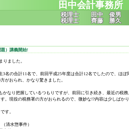
田中会計事務所
税理士 田中 俊男
税理士 齊藤 勝久
題）講義開始!
まりました。
3名の合計11名で、前回平成25年度は合計12名でしたので、ほ
の方がおられ、かなり驚きました。
もかなり把握しているつもりですが、前回に引き続き、最近の税務
す。現役の税務署の方がおられるので、微妙な!?内容は少しばか
です。
」（清水惣事件）