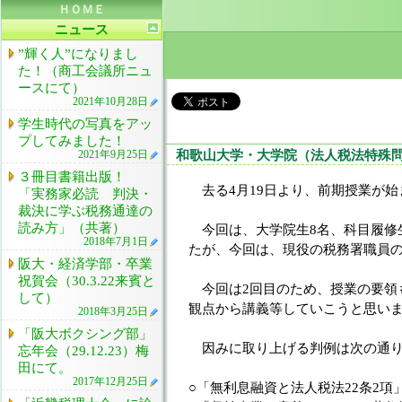
ＨＯＭＥ
ニュース
”輝く人”になりまし
た！（商工会議所ニュ
ースにて）
2021年10月28日
学生時代の写真をアッ
プしてみました！
和歌山大学・大学院（法人税法特殊問
2021年9月25日
３冊目書籍出版！
去る4月19日より、前期授業が始
「実務家必読 判決・
裁決に学ぶ税務通達の
読み方」（共著）
今回は、大学院生8名、科目履修生
2018年7月1日
たが、今回は、現役の税務署職員
阪大・経済学部・卒業
祝賀会（30.3.22来賓と
今回は2回目のため、授業の要領
して）
観点から講義等していこうと思いま
2018年3月25日
「阪大ボクシング部」
因みに取り上げる判例は次の通り
忘年会（29.12.23）梅
田にて。
2017年12月25日
○「無利息融資と法人税法22条2項