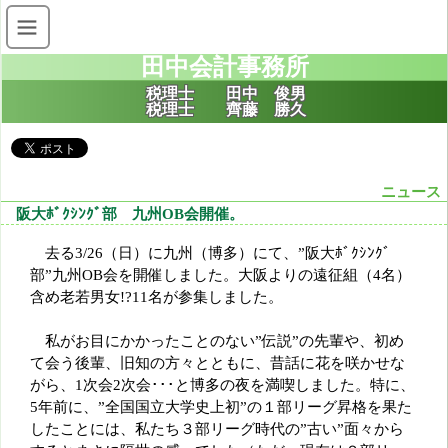
田中会計事務所
税理士 田中 俊男
税理士 齊藤 勝久
ニュース
阪大ﾎﾞｸｼﾝｸﾞ部 九州OB会開催。
去る3/26（日）に九州（博多）にて、”阪大ﾎﾞｸｼﾝｸﾞ
部”九州OB会を開催しました。大阪よりの遠征組（4名）
含め老若男女!?11名が参集しました。
私がお目にかかったことのない”伝説”の先輩や、初め
て会う後輩、旧知の方々とともに、昔話に花を咲かせな
がら、1次会2次会･･･と博多の夜を満喫しました。特に、
5年前に、”全国国立大学史上初”の１部リーグ昇格を果た
したことには、私たち３部リーグ時代の”古い”面々から