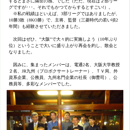
するとまさに隔世の感、でした（ただ、現在は２部リー
グですが･･･。それでもかつてからするとすごい!）。
※私の戦績はといえば、3部リーグではありましたが、
10勝3敗（8KO勝）で、主将、監督（三菱時代の若い頃2
年間）も経験させていただきました。
次回はぜひ、”大阪”で大々的に実施しよう（10年ぶり
位）ということで大いに盛り上がり再会を約し、散会と
なりました。
因みに、集まったメンバーは、電通2名、大阪大学教授
２名、JR九州（プロボクサートレーナー）、ＴＶ局、外
資系企業、公務員、九州名門企業の社長（御曹司）、公
務員等、多彩なメンバーでした。