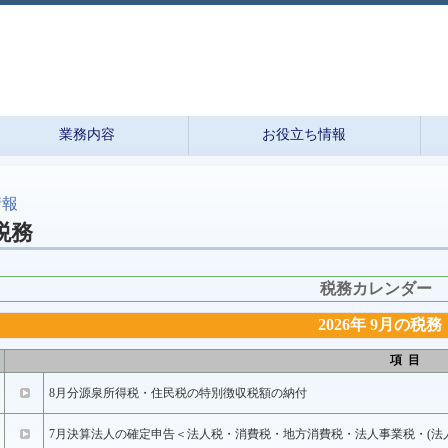
業務内容
お役立ち情報
情報
税務
税務カレンダー
2026年 9月の税務
項 目
8月分源泉所得税・住民税の特別徴収税額の納付
7月決算法人の確定申告＜法人税・消費税・地方消費税・法人事業税・(法