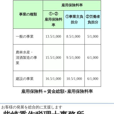
雇用保険料率
①+②
事業の種類
①事業主負
②労働者
雇用保険料
担分
負担分
率
一般の事業
13.5/1,000
8.5/1,000
5/1,000
農林水産・
清酒製造の事
15.5/1,000
9.5/1,000
6/1,000
業
建設の事業
16.5/1,000
10.5/1,000
6/1,000
雇用保険料＝賃金総額×雇用保険料率
お客様の発展を総合的に支援します