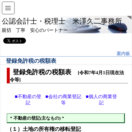
公認会計士・税理士 米澤久二事務所
親切 丁寧 安心のパートナー
案内板
登録免許税の税額表
登録免許税の税額表
[令和7年4月1日現在法
令等]
■不動産の登
■会社の商業登記
■個人の商業登
記
等
記
* 不動産の登記(主なもの) *
（１）土地の所有権の移転登記