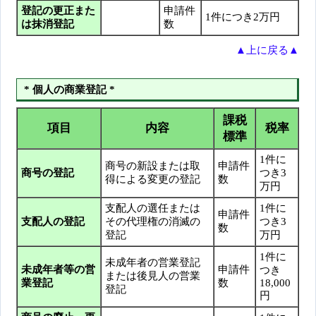
登記の更正また
申請件
1件につき2万円
は抹消登記
数
▲上に戻る▲
* 個人の商業登記 *
課税
項目
内容
税率
標準
1件に
商号の新設または取
申請件
商号の登記
つき3
得による変更の登記
数
万円
支配人の選任または
1件に
申請件
支配人の登記
その代理権の消滅の
つき3
数
登記
万円
1件に
未成年者の営業登記
未成年者等の営
申請件
つき
または後見人の営業
業登記
数
18,000
登記
円