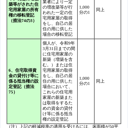
業者により一定
築等がされた住
の増改築等が行
1,000
宅用家屋の所有
同上
分の1
われた一定の住
権の移転登記
宅用家屋の取得
（措法74の3）
をし、自己の居
住の用に供した
場合の移転登記
個人が、令和9年
3月31日までの間
に住宅用家屋の
新築（増築を含
む。）または住
6、住宅取得資
宅用家屋の取得
金の貸付け等に
をし、自己の居
1,000
係る抵当権の設
住の用に供した
同上
分の1
定登記（措法
場合において、
75）
これらの住宅用
家屋の新築また
は取得をするた
めの資金の貸付
け等に係る抵当
権の設定登記
（注）上記の軽減税率の適用を受けるには、床面積が50平