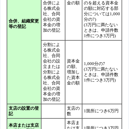
合併によ
金の額
のを超える資本金
る株式会
の額に対応する部
社、合同
分については1,000
会社の資
分の7)
合併、組織変更
本金の増
(3万円に満たない
等の登記
加の登記
ときは、申請件数
1件につき3万円)
分割によ
る株式会
社、合同
会社の設
資本金
1,000分の7
立または
の額、
(3万円に満たない
分割によ
増加し
ときは、申請件数
る株式会
た資本
1件につき3万円)
社、合同
金の額
会社の資
本金の増
加の登記
支店の設置の登
支店の
1箇所につき6万円
記
数
本店ま
本店または支店
たは支
1箇所につき3万円