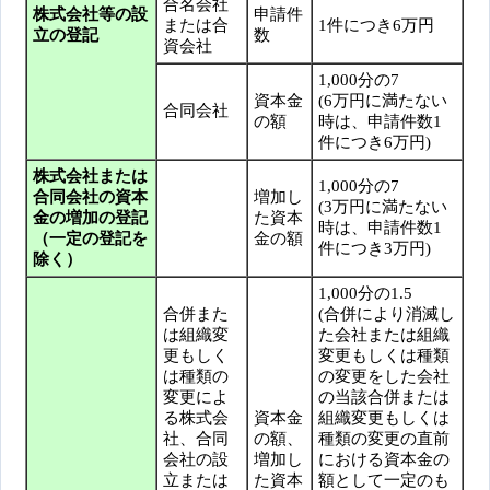
合名会社
株式会社等の設
申請件
または合
1件につき6万円
立の登記
数
資会社
1,000分の7
資本金
(6万円に満たない
合同会社
の額
時は、申請件数1
件につき6万円)
株式会社または
1,000分の7
合同会社の資本
増加し
(3万円に満たない
金の増加の登記
た資本
時は、申請件数1
（一定の登記を
金の額
件につき3万円)
除く）
1,000分の1.5
合併また
(合併により消滅し
は組織変
た会社または組織
更もしく
変更もしくは種類
は種類の
の変更をした会社
変更によ
の当該合併または
る株式会
資本金
組織変更もしくは
社、合同
の額、
種類の変更の直前
会社の設
増加し
における資本金の
立または
た資本
額として一定のも