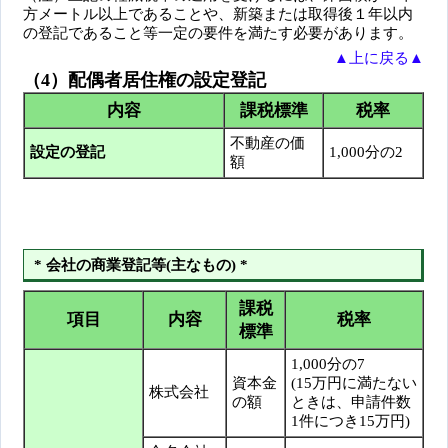
方メートル以上であることや、新築または取得後１年以内
の登記であること等一定の要件を満たす必要があります。
▲上に戻る▲
（4）配偶者居住権の設定登記
内容
課税標準
税率
不動産の価
設定の登記
1,000分の2
額
* 会社の商業登記等(主なもの) *
課税
項目
内容
税率
標準
1,000分の7
資本金
(15万円に満たない
株式会社
の額
ときは、申請件数
1件につき15万円)