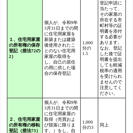
登記申請に
当たって、
その家屋の
所在する市
個人が、令和9年
町村等の証
3月31日までの間
明書を添付
に住宅用家屋を
する必要が
１、住宅用家屋
新築または建築
あります。
1,000
の所有権の保存
後使用されたこ
分の
なお、登記
登記（措法72の
とのない住宅用
1.5
した後で証
2）
家屋の取得を
明書を提出
し、自己の居住
しても軽減
の用に供した場
税率の適用
合の保存登記
を受けられ
ませんので
注意してく
ださい。
個人が、令和9年
3月31日までの間
に住宅用家屋の
２、住宅用家屋
取得（売買およ
1,000
の所有権の移転
び競落に限りま
同上
分の3
登記（措法73）
す。）をし、自