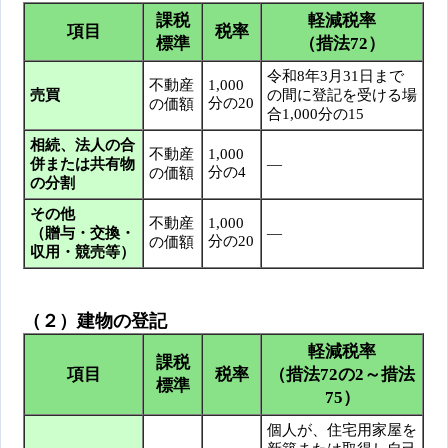
課税
軽減税率
項目
税率
標準
（措法72）
令和8年3月31日まで
不動産
1,000
売買
の間に登記を受ける場
分の20
の価額
合1,000分の15
相続、法人の合
不動産
1,000
併または共有物
―
分の4
の価額
の分割
その他
不動産
1,000
（贈与・交換・
―
分の20
の価額
収用・競売等）
（２）建物の登記
軽減税率
課税
項目
税率
（措法72の2～措法
標準
75）
個人が、住宅用家屋を