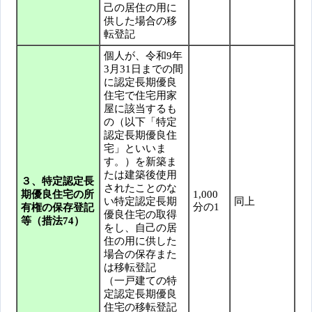
己の居住の用に
供した場合の移
転登記
個人が、令和9年
3月31日までの間
に認定長期優良
住宅で住宅用家
屋に該当するも
の（以下「特定
認定長期優良住
宅」といいま
す。）を新築ま
たは建築後使用
３、特定認定長
されたことのな
期優良住宅の所
1,000
い特定認定長期
同上
分の1
有権の保存登記
優良住宅の取得
等（措法74）
をし、自己の居
住の用に供した
場合の保存また
は移転登記
（一戸建ての特
定認定長期優良
住宅の移転登記