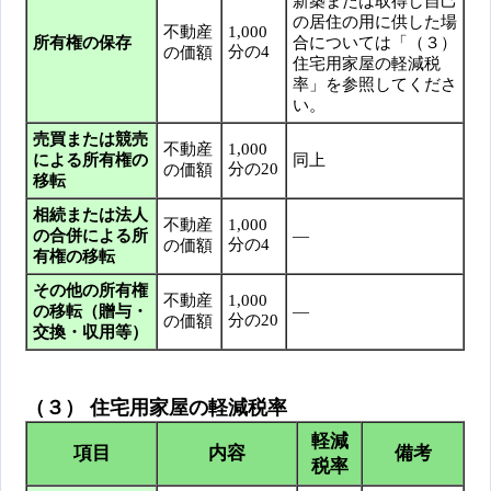
新築または取得し自己
の居住の用に供した場
不動産
1,000
所有権の保存
合については「（３）
分の4
の価額
住宅用家屋の軽減税
率」を参照してくださ
い。
売買または競売
不動産
1,000
による所有権の
同上
分の20
の価額
移転
相続または法人
不動産
1,000
の合併による所
―
分の4
の価額
有権の移転
その他の所有権
不動産
1,000
の移転（贈与・
―
分の20
の価額
交換・収用等）
（３） 住宅用家屋の軽減税率
軽減
項目
内容
備考
税率