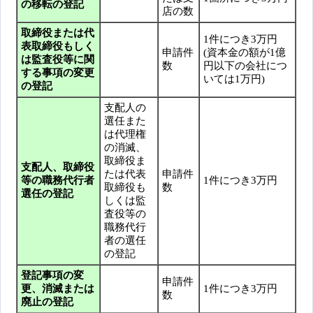
の移転の登記
店の数
取締役または代
1件につき3万円
表取締役もしく
申請件
(資本金の額が1億
は監査役等に関
数
円以下の会社につ
する事項の変更
いては1万円)
の登記
支配人の
選任また
は代理権
の消滅、
取締役ま
支配人、取締役
たは代表
申請件
等の職務代行者
1件につき3万円
取締役も
数
選任の登記
しくは監
査役等の
職務代行
者の選任
の登記
登記事項の変
申請件
更、消滅または
1件につき3万円
数
廃止の登記