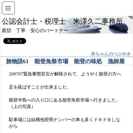
公認会計士・税理士 米澤久二事務所
親切 丁寧 安心のパートナー
米ちゃんのつぶやき
旅物語61 能登魚祭市場 能登の味処 漁師屋
200707緊急事態宣言が解除されて、ようやく能登の方へ
足を延ばすことが出来ました。
能登半島への入り口にある能登魚祭市場へ行きました。
（上の写真）
駐車場には結構他府県ナンバーの車も多くドキドキしな
がら