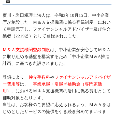
言
廣川・岩田税理士法人は、令和3年10月15日、中小企業
庁が創設した「Ｍ＆Ａ支援機関に係る登録制度」におい
て申請完了し、ファイナンシャルアドバイザー及び仲介
業者（2219番）として登録されました。
Ｍ＆Ａ支援機関登録制度
は、中小企業が安心してＭ＆Ａ
に取り組める基盤を構築するため「中小企業Ｍ＆A推進
計画」に基づき創設されました。
登録により、
仲介手数料
や
ファイナンシャルアドバイザ
ー費用等
は、「
事業承継・引継ぎ補助金（専門家活
用
）」におけるＭ＆Ａ支援機関の活用に係る費用として
補助対象となります。
当社は、お客様のご要望に応えられるよう、Ｍ＆Ａをは
じめとしたサービスの提供を引き続き努めてまいりま