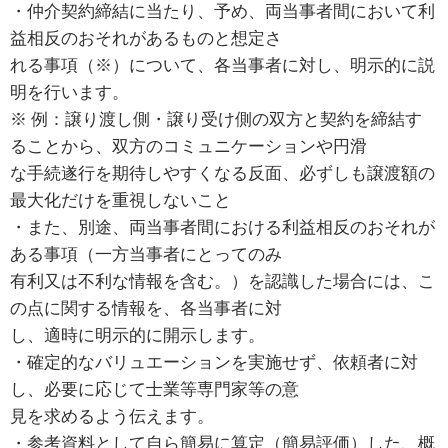
・仲介契約締結に当たり、予め、両当事者間において利
益相反のおそれがあるものと想定さ
れる事項（※）について、各当事者に対し、明示的に説
明を行います。
※ 例：譲り渡し側・譲り受け側の双方と契約を締結す
ることから、双方のコミュニケーションや円滑
な手続遂行を期待しやすくなる反面、必ずしも譲渡額の
最大化だけを重視しないこと
・また、別途、両当事者間における利益相反のおそれが
ある事項（一方当事者にとってのみ
有利又は不利な情報を含む。）を認識した場合には、こ
の点に関する情報を、各当事者に対
し、適時に明示的に開示します。
・確定的なバリュエーションを実施せず、依頼者に対
し、必要に応じて士業等専門家等の意
見を求めるよう伝えます。
・参考資料として自ら簡易に算定（簡易評価）した、概