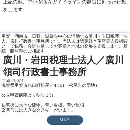
上記の他、中小 M＆A ガイドラインの趣旨に則った行動
をします
甲賀、湖南市、日野、滋賀を中心に活動する廣川・岩田税理士法
人、廣川行政書士事務所です。当法人は認定経営革新等支援機関
として税務、会計を通じてお客様と地域の発展を支援します。相
続・贈与税のご相談も
廣川・岩田税理士法人／廣川
領司行政書士事務所
〒528-0074
滋賀県甲賀市水口町松尾744-151（松尾台の団地）
公立甲賀病院より徒歩３分
住宅街に大きな建物、青い看板、青い屋根、
玄関前には大きなタヌキ がいます。
MAP