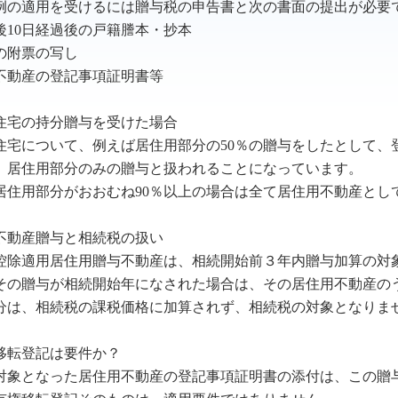
の適用を受けるには贈与税の申告書と次の書面の提出が必要
後10日経過後の戸籍謄本・抄本
の附票の写し
不動産の登記事項証明書等
住宅の持分贈与を受けた場合
宅について、例えば居住用部分の50％の贈与をしたとして、登
、居住用部分のみの贈与と扱われることになっています。
住用部分がおおむね90％以上の場合は全て居住用不動産とし
不動産贈与と相続税の扱い
除適用居住用贈与不動産は、相続開始前３年内贈与加算の対
の贈与が相続開始年になされた場合は、その居住用不動産の
分は、相続税の課税価格に加算されず、相続税の対象となりま
移転登記は要件か？
象となった居住用不動産の登記事項証明書の添付は、この贈