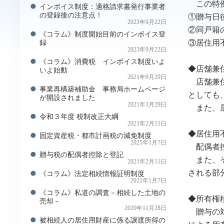
この特例
インボイス制度：適格請求書発行事業者
の登録後の注意点！
①贈与日
2023年9月22日
②同戸籍
《コラム》制度開始目前のインボイス登
③居住用
録
2023年9月22日
《コラム》消費税 インボイス制度いよ
◆店舗兼
いよ始動
2021年9月29日
店舗兼住
事業再構築補助金 事務局ホームページ
としても
が開設されました
2021年3月29日
また、居
令和３年度 税制改正大綱
2021年2月11日
◆居住用
固定資産税・都市計画税の減免制度
2021年1月7日
配偶者控
贈与税の配偶者控除と登記
また、そ
2021年2月11日
される部
《コラム》法定相続情報証明制度
2021年1月7日
《コラム》私道の調査－相続した土地の
◆所有権
売却－
2020年11月28日
贈与の対
被相続人の居住用財産に係る譲渡所得の