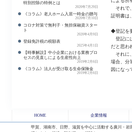
による所
特別控除の特例とは
2020年7月29日
それで、
《コラム》老人ホーム入居一時金の贈与
証明書は
2020年7月10日
コロナ対策で無利子・無担保融資スター
ト
◆登記を
2020年4月9日
登記には
登録免許税の税額表
2025年4月1日
だと思わ
【時事解説】中小企業における業務プロ
それに、
セスの見直しによる生産性向上
場合、分
2019年2月6日
《コラム》法人が受け取る生命保険金
因になっ
2019年2月6日
HOME
企業情報
甲賀、湖南市、日野、滋賀を中心に活動する廣川・岩