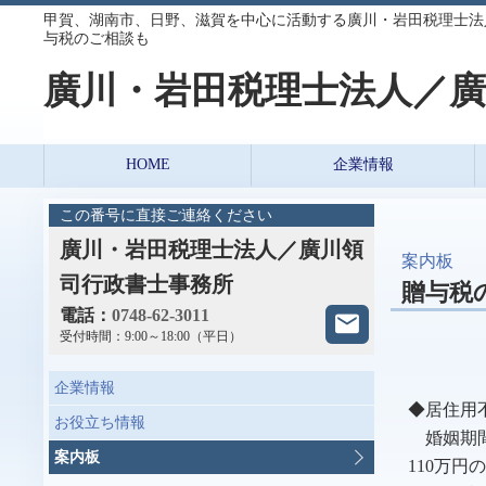
甲賀、湖南市、日野、滋賀を中心に活動する廣川・岩田税理士法
与税のご相談も
廣川・岩田税理士法人／廣
HOME
企業情報
この番号に直接ご連絡ください
廣川・岩田税理士法人／廣川領
案内板
司行政書士事務所
贈与税
電話：
0748-62-3011
受付時間：
9:00～18:00（平日）
企業情報
◆居住用
お役立ち情報
婚姻期間
案内板
110万円