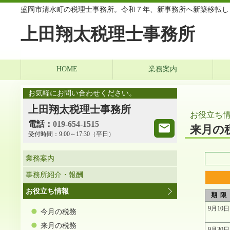
盛岡市清水町の税理士事務所。令和７年、新事務所へ新築移転し
上田翔太税理士事務所
HOME
業務案内
お気軽にお問い合わせください。
上田翔太税理士事務所
お役立ち
電話：
019-654-1515
来月の
受付時間：
9:00～17:30（平日）
業務案内
事務所紹介・報酬
お役立ち情報
期 限
9月10日
今月の税務
来月の税務
9月30日