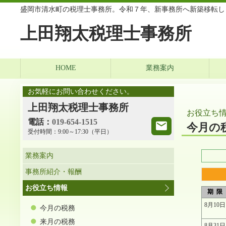
盛岡市清水町の税理士事務所。令和７年、新事務所へ新築移転し
上田翔太税理士事務所
HOME
業務案内
お気軽にお問い合わせください。
上田翔太税理士事務所
お役立ち
電話：
019-654-1515
今月の
受付時間：
9:00～17:30（平日）
業務案内
事務所紹介・報酬
お役立ち情報
期 限
8月10日
今月の税務
来月の税務
8月31日