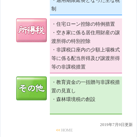
・適用期限延長となった主な税
制
・住宅ローン控除の特例措置
・空き家に係る居住用財産の譲
渡所得の特別控除
・非課税口座内の少額上場株式
等に係る配当所得及び譲渡所得
等の非課税措置
・教育資金の一括贈与非課税措
置の見直し
・森林環境税の創設
2019年7月9日更新
<<
HOME