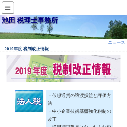
池田 税理士事務所
ニュース
2019年度 税制改正情報
・仮想通貨の譲渡損益と評価方
法
・中小企業技術基盤強化税制の
改正