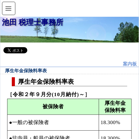
池田 税理士事務所
案内板
厚生年金保険料率表
厚生年金保険料率表
［令和２年９月分(10月納付)～］
厚生年金
被保険者
保険料率
●一般の被保険者
18.300%
●坑内員・船員の被保険者
18.300%