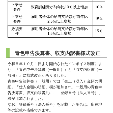
上乗せ
教育訓練費が前年比10％以上増加
10％
要件
上乗せ
雇用者全体の給与支給額が前年比
15％
要件
2.5％以上増加
必須要
雇用者全体の給与支給額が前年比
15％
件
1.5％以上増加
青色申告決算書、収支内訳書様式改正
令和５年１０月１日より開始されたインボイス制度によ
り、『青色申告決算書（一般用）』と『収支内訳書（一
般用）』に様式改正がありました。
青色申告決算書（一般用）では「売上（収入）金額の明
細」「仕入金額の明細」欄が追加され、一般用の青色申
告決算書、収支内訳書共に、「登録番号（法人番号）」
欄が追加されました。
なお、登録番号（法人番号）を記載した場合は、所在地
等の記載を省略できます。