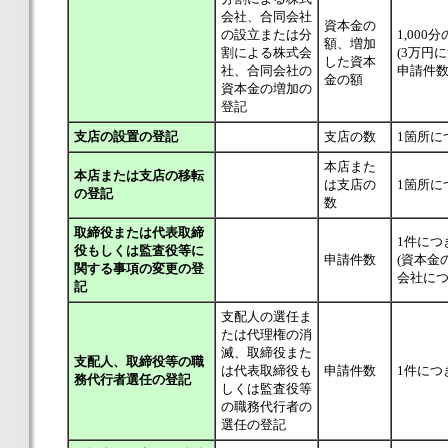
会社、合同会社
資本金の
の設立または分
1,000分
額、増加
割による株式会
(3万円
した資本
社、合同会社の
申請件数
金の額
資本金の増加の
登記
支店の設置の登記
支店の数
1箇所に
本店また
本店または支店の移転
は支店の
1箇所に
の登記
数
取締役または代表取締
1件につ
役もしくは監査役等に
申請件数
(資本金
関する事項の変更の登
会社につ
記
支配人の選任ま
たは代理権の消
滅、取締役また
支配人、取締役等の職
は代表取締役も
申請件数
1件につ
務代行者選任の登記
しくは監査役等
の職務代行者の
選任の登記