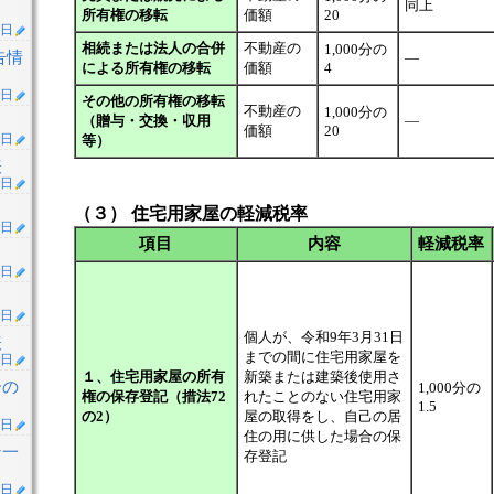
同上
所有権の移転
価額
20
1日
相続または法人の合併
不動産の
1,000分の
告情
―
による所有権の移転
価額
4
4日
その他の所有権の移転
不動産の
1,000分の
（贈与・交換・収用
―
価額
20
2日
等）
表
1日
（３） 住宅用家屋の軽減税率
0日
項目
内容
軽減税率
1日
1日
個人が、令和9年3月31日
表
までの間に住宅用家屋を
1日
１、住宅用家屋の所有
新築または建築後使用さ
合の
1,000分の
権の保存登記（措法72
れたことのない住宅用家
1.5
の2）
屋の取得をし、自己の居
1日
住の用に供した場合の保
ン一
存登記
1日