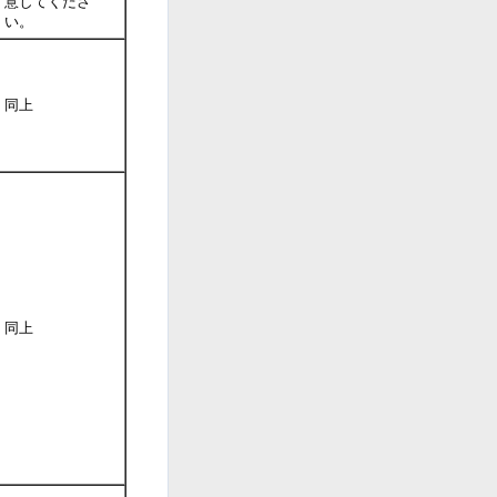
意してくださ
い。
同上
同上