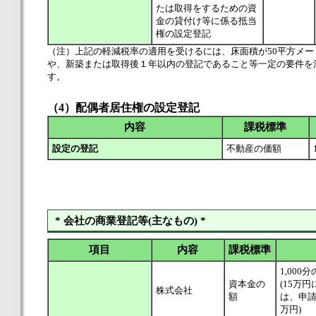
たは取得をするための資
金の貸付け等に係る抵当
権の設定登記
（注）上記の軽減税率の適用を受けるには、床面積が50平方メー
や、新築または取得後１年以内の登記であること等一定の要件を
す。
（4）配偶者居住権の設定登記
内容
課税標準
設定の登記
不動産の価額
* 会社の商業登記等(主なもの) *
項目
内容
課税標準
1,000分
資本金の
(15万
株式会社
額
は、申請
万円)