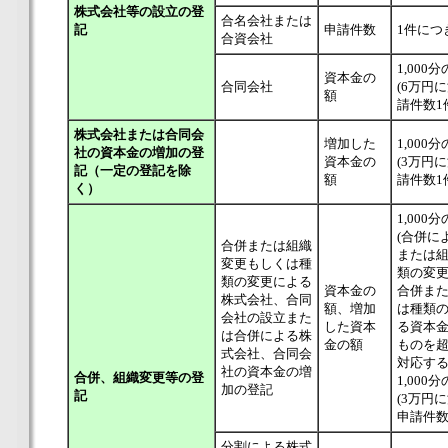
株式会社等の設立の登
合名会社または
記
申請件数
1件につ
合資会社
1,000分
資本金の
合同会社
(6万円
額
請件数1
株式会社または合同会
増加した
1,000分
社の資本金の増加の登
資本金の
(3万円
記（一定の登記を除
額
請件数1
く）
1,000分
(合併に
合併または組織
または
変更もしくは種
類の変
類の変更による
資本金の
合併ま
株式会社、合同
額、増加
は種類
会社の設立また
した資本
る資本
は合併による株
金の額
ものを
式会社、合同会
対応す
社の資本金の増
合併、組織変更等の登
1,000分
加の登記
記
(3万円
申請件数
分割による株式