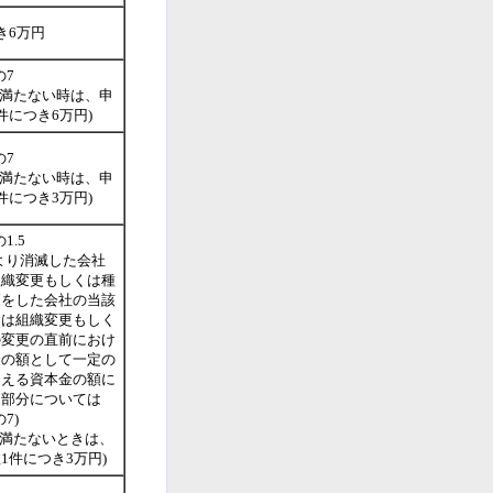
き6万円
の7
に満たない時は、申
件につき6万円)
の7
に満たない時は、申
件につき3万円)
の1.5
より消滅した会社
組織変更もしくは種
更をした会社の当該
たは組織変更もしく
の変更の直前におけ
金の額として一定の
超える資本金の額に
る部分については
の7)
に満たないときは、
1件につき3万円)