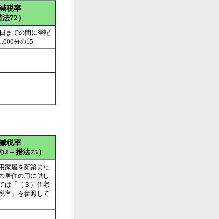
減税率
法72）
1日までの間に登記
000分の15
減税率
の2～措法75）
用家屋を新築また
の居住の用に供し
ては「（３）住宅
税率」を参照して