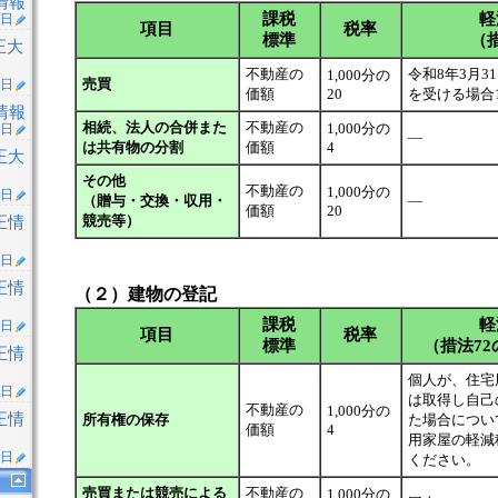
情報
課税
軽
5日
項目
税率
標準
（措
正大
不動産の
令和8年3月3
1,000分の
売買
1日
価額
20
を受ける場合1,
情報
相続、法人の合併また
不動産の
1,000分の
9日
―
は共有物の分割
価額
4
正大
その他
不動産の
1,000分の
4日
（贈与・交換・収用・
―
価額
20
競売等）
正情
6日
正情
（２）建物の登記
課税
軽
4日
項目
税率
標準
（措法72
正情
個人が、住宅
1日
は取得し自己
不動産の
1,000分の
正情
所有権の保存
た場合につい
価額
4
用家屋の軽減
4日
ください。
売買または競売による
不動産の
1,000分の