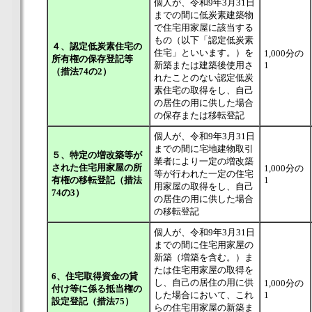
個人が、令和9年3月31日
までの間に低炭素建築物
で住宅用家屋に該当する
もの（以下「認定低炭素
４、認定低炭素住宅の
住宅」といいます。）を
1,000分の
所有権の保存登記等
新築または建築後使用さ
1
（措法74の2）
れたことのない認定低炭
素住宅の取得をし、自己
の居住の用に供した場合
の保存または移転登記
個人が、令和9年3月31日
までの間に宅地建物取引
５、特定の増改築等が
業者により一定の増改築
された住宅用家屋の所
1,000分の
等が行われた一定の住宅
有権の移転登記（措法
1
用家屋の取得をし、自己
74の3）
の居住の用に供した場合
の移転登記
個人が、令和9年3月31日
までの間に住宅用家屋の
新築（増築を含む。）ま
たは住宅用家屋の取得を
6、住宅取得資金の貸
し、自己の居住の用に供
1,000分の
付け等に係る抵当権の
した場合において、これ
1
設定登記（措法75）
らの住宅用家屋の新築ま