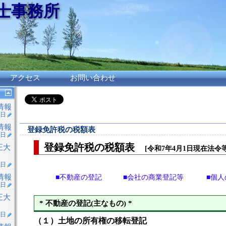
理士事務所
アクセス
お問い合わせ
情報
2日
情報
登録免許税の税額表
8日
登録免許税の税額表
正大
[令和7年4月1日現在法令等
8日
情報
■不動産の登記
■会社の商業登記等
■個
2日
正大
* 不動産の登記(主なもの) *
6日
（１）土地の所有権の移転登記