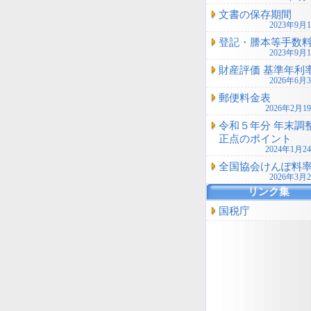
文書の保存期間
2023年9月
登記・謄本等手数
2023年9月
財産評価 基準年利
2026年6月
郵便料金表
2026年2月1
令和５年分 年末調
正点のポイント
2024年1月2
全国協会けんぽ料
2026年3月
リンク集
国税庁