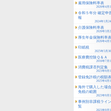
雇用保険料率表
2026年4月
令和５年分 確定申
報
2024年1月2
介護保険料率表
2026年3月
厚生年金保険料率
2026年4月
印紙税
2025年5月3
医療費控除Ｑ＆Ａ
2016年7月
消費税課否判定集
2023年9月
登録免許税の税額
2025年4月
海外で購入した場
免税の範囲
2023年9月
事例別非課税ライ
覧
2023年9月