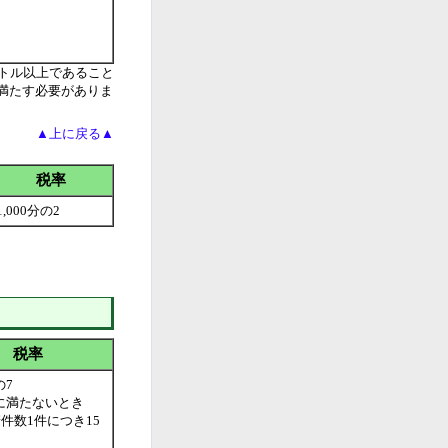
トル以上であること
満たす必要がありま
▲上に戻る▲
税率
1,000分の2
税率
の7
円に満たないとき
件数1件につき15