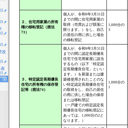
1日
個人が、令和9年3月31日
料
までの間に住宅用家屋の
２、住宅用家屋の所有
1日
取得（売買および競落に
1,000分の
権の移転登記（措法
率
限ります。）をし、自己
3
73）
3日
の居住の用に供した場合
の移転登記
9日
個人が、令和9年3月31日
整改
までの間に認定長期優良
住宅で住宅用家屋に該当
4日
するもの（以下「特定認
率表
定長期優良住宅」といい
2日
ます。）を新築または建
３、特定認定長期優良
築後使用されたことのな
1,000分の
住宅の所有権の保存登
い特定認定長期優良住宅
1
記等（措法74）
の取得をし、自己の居住
の用に供した場合の保存
または移転登記
（一戸建ての特定認定長
期優良住宅の移転登記に
あっては、1,000分の2と
なります。）