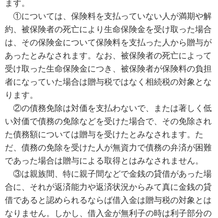
ます。
①については、保険料を支払っていない人が満期や解
約、被保険者の死亡により生命保険金を受け取った場合
は、その保険金について保険料を支払った人から贈与が
あったとみなされます。なお、被保険者の死亡によって
受け取った生命保険金につき、被保険者が保険料の負担
者になっていた場合は贈与税ではなく相続税の対象とな
ります。
②の債務免除は対価を支払わないで、または著しく低
い対価で債務の免除などを受けた場合で、その免除され
た債務額については贈与を受けたとみなされます。た
だ、債務の免除を受けた人が無資力で債務の弁済が困難
であった場合は贈与による取得とはみなされません。
③は親族間、特に親子間などで金銭の貸借があった場
合に、それが返済能力や返済状況からみて真に金銭の貸
借であると認められるならば借入金は贈与税の対象とは
なりません。しかし、借入金が無利子の時は利子部分の