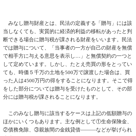
みなし贈与財産とは、民法の定義する「贈与」には該
当しなくても、実質的に経済的利益の移転があったと判
断できる場合に贈与税が課される財産をいいます。民法
では贈与について、「当事者の一方が自己の財産を無償
で相手方に与える意思を表示し…」と無償契約の一つと
して定めています。しかし、たとえ売買の形をとってい
ても、時価５千万の土地を500万で譲渡した場合は、買
った人は4500万円の得をすることになります。そこで得
をした部分については贈与を受けたものとして、その部
分には贈与税が課されることになります。
このみなし贈与に該当するケースは上記の低額贈与の
ほかにいくつもあります。主な例として①生命保険金、
②債務免除、③親族間の金銭貸借―――などが挙げられ