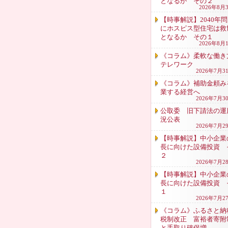
となるか その２
2026年8月
【時事解説】2040年
にホスピス型住宅は救
となるか その１
2026年8月
《コラム》柔軟な働き
テレワーク
2026年7月3
《コラム》補助金頼み
業する経営へ
2026年7月3
公取委 旧下請法の運
況公表
2026年7月2
【時事解説】中小企業
長に向けた設備投資 
２
2026年7月2
【時事解説】中小企業
長に向けた設備投資 
１
2026年7月2
《コラム》ふるさと納
税制改正 富裕者寄附
と手取り確保増