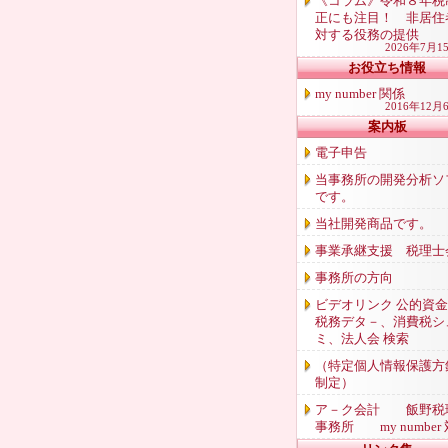
《コラム》令和８年税
正にも注目！ 非居住
対する役務の提供
2026年7月1
お役立ち情報
my number 関係
2016年12月
案内板
電子申告
当事務所の開発分析ソ
です。
当社開発商品です。
事業承継支援 税理士
事務所の方向
ビデオリンク 公的資
税務デタ－、消費税シ
ミ、法人会 検索
（特定個人情報保護方
制定）
ア－ク会計 飯野税
事務所 my number