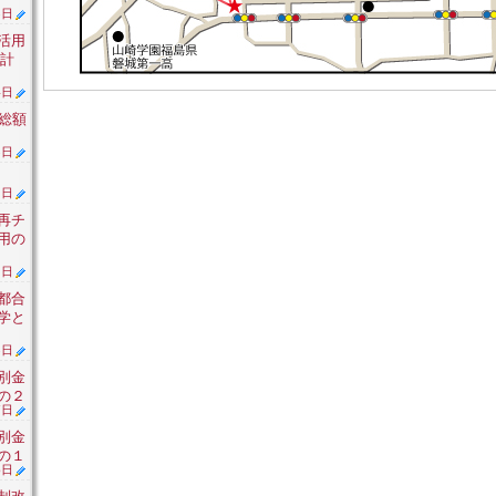
5日
活用
計
4日
総額
3日
2日
再チ
用の
1日
都合
学と
8日
別金
の２
7日
別金
の１
6日