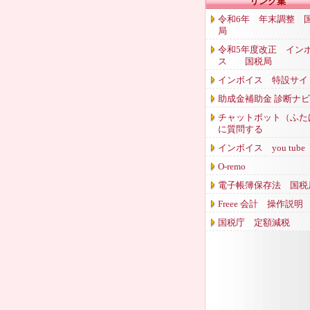
リンク集
令和6年 年末調整 
局
令和5年度改正 イン
ス 国税局
インボイス 特設サイ
助成金補助金 診断ナビ
チャットボット（ふた
に質問する
インボイス you tube
O-remo
電子帳簿保存法 国税
Freee 会計 操作説明
国税庁 定額減税