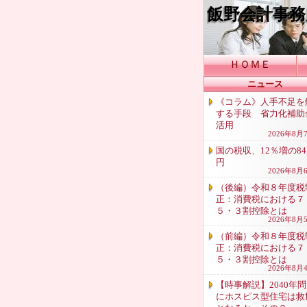
飯野会計事務
ＨＯＭＥ
ニュース
《コラム》人手不足を
する手段 省力化補助
活用
2026年8月
国の税収、12％増の84
円
2026年8月
（後編）令和８年度税
正：消費税における７
５・３割控除とは
2026年8月
（前編）令和８年度税
正：消費税における７
５・３割控除とは
2026年8月
【時事解説】2040年
にホスピス型住宅は救