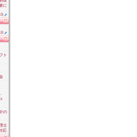
制改
者に
5日
6日
フト
会
金、
ュ
針の
理士
 対応