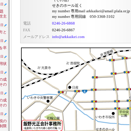
3日
せきのホール近く
my number 専用mail arkkaikei@amail.plala.or.jp
問題
世主
my number 専用回線 050-3368-3102
電話
0246-26-6868
1日
FAX
0246-26-6867
方と
メールアドレス
info@arkkaikei.com
1日
を卒
0日
用状
9日
の成
その
8日
の成
その
7日
税の
制限