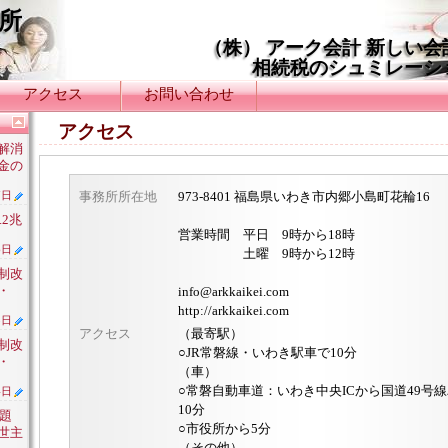
所
（株） アーク会計 新しい
相続税のシュミレーシ
アクセス
お問い合わせ
アクセス
解消
金の
事務所所在地
973-8401 福島県いわき市内郷小島町花輪16
7日
.2兆
営業時間 平日 9時から18時
6日
土曜 9時から12時
制改
・
info@arkkaikei.com
http://arkkaikei.com
5日
アクセス
（最寄駅）
制改
○JR常磐線・いわき駅車で10分
・
（車）
○常磐自動車道：いわき中央ICから国道49号
4日
10分
問題
○市役所から5分
世主
（その他）