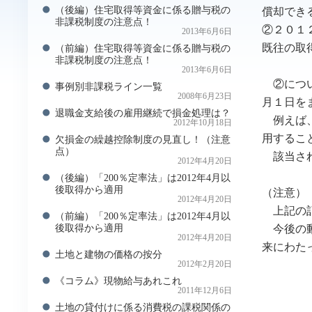
（後編）住宅取得等資金に係る贈与税の
償却でき
非課税制度の注意点！
②２０１
2013年6月6日
既往の取
（前編）住宅取得等資金に係る贈与税の
非課税制度の注意点！
2013年6月6日
②につい
事例別非課税ライン一覧
2008年6月23日
月１日を
退職金支給後の雇用継続で損金処理は？
例えば、
2012年10月18日
用するこ
欠損金の繰越控除制度の見直し！（注意
点）
該当され
2012年4月20日
（後編）「200％定率法」は2012年4月以
後取得から適用
（注意）
2012年4月20日
上記の記
（前編）「200％定率法」は2012年4月以
今後の動
後取得から適用
2012年4月20日
来にわた
土地と建物の価格の按分
2012年2月20日
《コラム》現物給与あれこれ
2011年12月6日
土地の貸付けに係る消費税の課税関係の