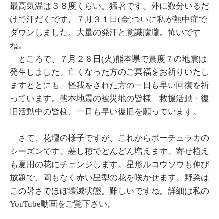
最高気温は３８度くらい。猛暑です。外に数分いるだ
けで汗だくです。７月３１日(金)ついに私が熱中症で
ダウンしました。大量の発汗と意識朦朧。怖いです
ね。
ところで、７月２８日(火)熊本県で震度７の地震は
発生しました。亡くなった方のご冥福をお祈りいたし
ますととにも、怪我をされた方の一日も早い回復を祈
っています。熊本地震の被災地の皆様、救援活動・復
旧活動中の皆様、一日も早い復旧を願っています。
さて、花壇の様子ですが、これからポーチュラカの
シーズンです。差し穂でどんどん増えます。寄せ植え
も夏用の花にチェンジします。星形ルコウソウも伸び
放題で、間もなく赤い星型の花を咲かせます。野菜は
この暑さでほぼ壊滅状態。難しいですね。詳細は私の
YouTube動画をご覧下さい。