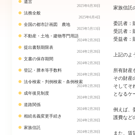
遺言
2025年6月30日
家族信託
法務全般
2025年6月4日
委託者：
全国の都市計画図 農地
2025年5月13日
受託者：
不動産・土地・建物専門用語
受益者：
2024年2月28日
提出書類期限表
2024年2月28日
上記のよ
文書の保存期間
2024年2月28日
所有財産
登記・謄本等手数料
2024年2月28日
その財産
法令検索・判例検索・条例検索
そしてそ
2024年2月28日
成年後見制度
となるケ
2024年2月28日
道路関係
例えば、
2024年2月28日
相続名義変更手続き
護費など
2024年2月28日
家族信託
2024年2月28日
また、賃