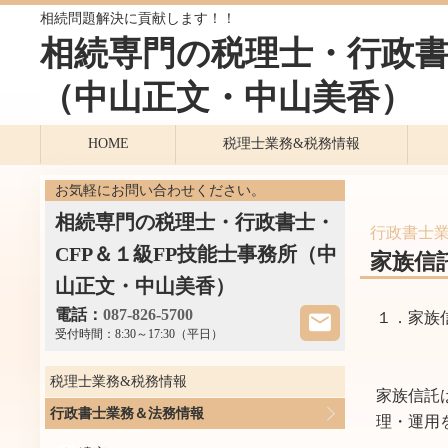
相続問題解決に貢献します！！
相続専門の税理士・行政書
（中山正文・中山美香）
HOME
税理士業務&税務情報
お気軽にお問い合わせください。
相続専門の税理士・行政書士・
行政書士
CFP＆１級FP技能士事務所（中
家族信
山正文・中山美香）
電話：
087-826-5700
１．家族
受付時間：
8:30～17:30（平日）
税理士業務&税務情報
家族信託
行政書士業務＆法務情報
理・運用