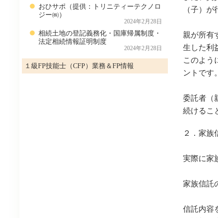
おひサポ（提供：トリニティーテクノロ
（子）が
ジー㈱）
2024年2月28日
相続土地の登記義務化・国庫帰属制度・
親が所有
法定相続情報証明制度
生した利
2024年2月28日
このよう
１級FP技能士（CFP）業務＆FP情報
ントです
委託者（
続けるこ
２．家族
実際に家
家族信託
信託内容