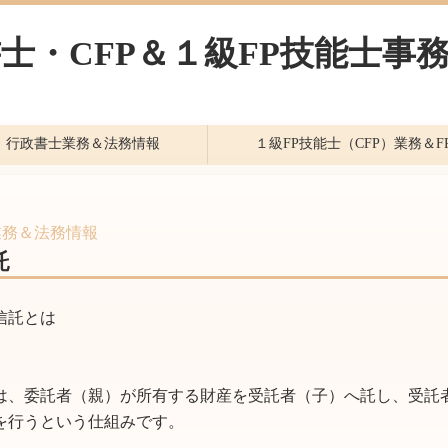
士・CFP＆１級FP技能士事
行政書士業務＆法務情報
１級FP技能士（CFP）業務＆F
業務＆法務情報
託
信託とは
は、委託者（親）が所有する財産を受託者（子）へ託し、受託
を行うという仕組みです。