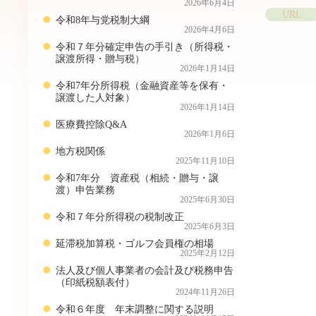
2026年6月4日
URL
令和8年与党税制大綱
2026年4月6日
令和７年分確定申告の手引き（所得税・
譲渡所得・贈与税）
2026年1月14日
令和7年分所得税（金融資産等を保有・
譲渡した人対象）
2026年1月14日
医療費控除Q&A
2026年1月6日
地方税関係
2025年11月10日
令和7年分 資産税（相続・贈与・譲
渡）申告業務
2025年6月30日
令和７年分所得税の税制改正
2025年6月3日
延滞税加算税・ゴルフ会員権の相場
2025年2月12日
法人及び個人事業者の会計及び税務申告
（印紙税額表付）
2024年11月26日
令和６年度 年末調整に関する説明