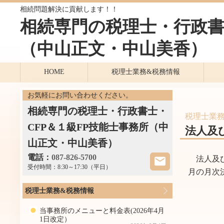
相続問題解決に貢献します！！
相続専門の税理士・行政書
（中山正文・中山美香）
HOME
税理士業務&税務情報
お気軽にお問い合わせください。
相続専門の税理士・行政書士・
税理士業務
CFP＆１級FP技能士事務所（中
法人及
山正文・中山美香）
電話：
087-826-5700
法人及び
受付時間：
8:30～17:30（平日）
月の月次
税理士業務&税務情報
当事務所のメニューと料金表(2026年4月
1日改定）