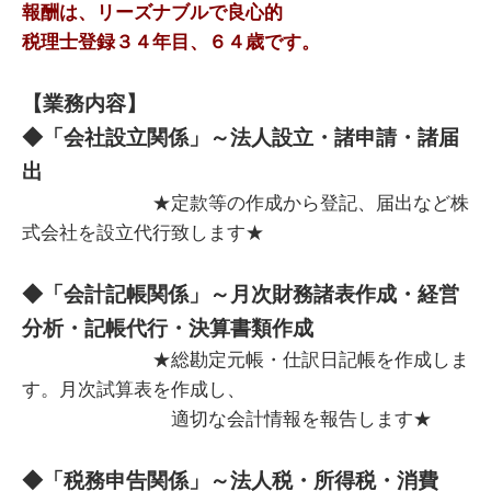
報酬は、リーズナブルで良心的
税理士登録３４年目、６４歳です。
【業務内容】
◆「会社設立関係」～法人設立・諸申請・諸届
出
★定款等の作成から登記、届出など株
式会社を設立代行致します★
◆「会計記帳関係」～月次財務諸表作成・経営
分析・記帳代行・決算書類作成
★総勘定元帳・仕訳日記帳を作成しま
す。月次試算表を作成し、
適切な会計情報を報告します★
◆「税務申告関係」～法人税・所得税・消費