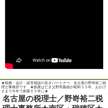
★税務・会計・経営相談の良きパートナー、名古屋の野嵜裕二税
理士事務所です ★創業は亡き父野嵜義雄が昭和３５年、おかげ
さまで今年で創業６５年に★
名古屋の税理士／野嵜裕二税