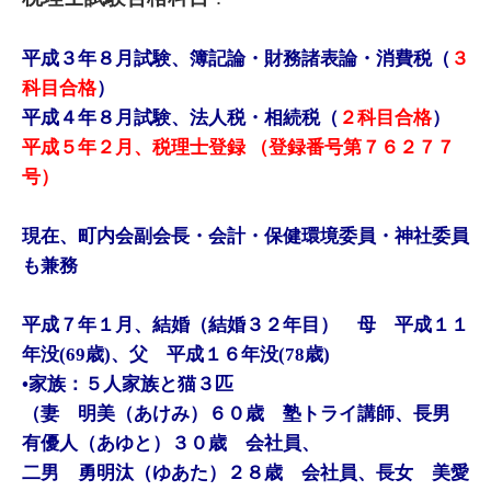
平成３年８月試験、簿記論・財務諸表論・消費税（
３
科目合格
）
平成４年８月試験、法人税・相続税（
２科目合格
）
平成５年２月、税理士登録 （登録番号第７６２７７
号）
現在、町内会副会長・会計・保健環境委員・神社委員
も兼務
平成７年１月、結婚（結婚３２年目） 母 平成１１
年没(69歳)、父 平成１６年没(78歳)
•家族：５人家族と猫３匹
（妻 明美（あけみ）６０歳 塾トライ講師、長男
有優人（あゆと）３０歳 会社員、
二男 勇明汰（ゆあた）２８歳 会社員、長女 美愛