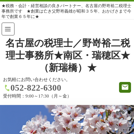
★税務・会計・経営相談の良きパートナー、名古屋の野嵜裕二税理士
事務所です ★創業は亡き父野嵜義雄が昭和３５年、おかげさまで今
年で創業６５年に★
名古屋の税理士／野嵜裕二税
理士事務所★南区・瑞穂区★
（新瑞橋）★
お気軽にお問い合わせください。
052-822-6300
受付時間：
9:00～17:30（月～金）
★★★税理士登録３３年目、６４歳。★★★ 有資格： 税理士・行政書