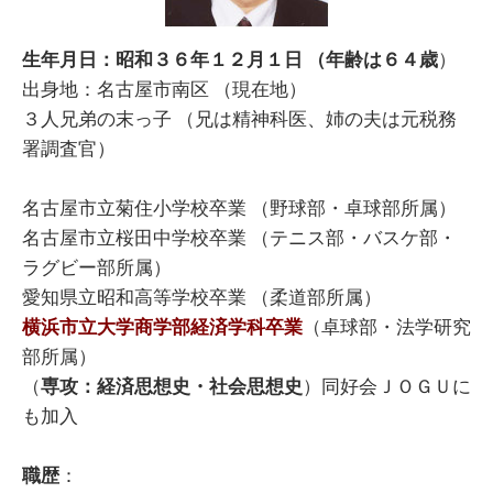
生年月日：昭和３６年１２月１日 （年齢は６４歳
）
出身地：名古屋市南区 （現在地）
３人兄弟の末っ子 （兄は精神科医、姉の夫は元税務
署調査官）
名古屋市立菊住小学校卒業 （野球部・卓球部所属）
名古屋市立桜田中学校卒業 （テニス部・バスケ部・
ラグビー部所属）
愛知県立昭和高等学校卒業 （柔道部所属）
横浜市立大学商学部経済学科卒業
（卓球部・法学研究
部所属）
（
専攻：経済思想史・社会思想史
）同好会ＪＯＧＵに
も加入
職歴
：