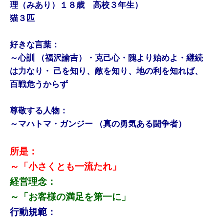
理（みあり）１８歳 高校３年生）
猫３匹
好きな言葉：
～心訓 （福沢諭吉）・克己心・隗より始めよ・継続
は力なり・ 己を知り、敵を知り、地の利を知れば、
百戦危うからず
尊敬する人物：
～マハトマ・ガンジー （真の勇気ある闘争者）
所是：
～「小さくとも一流たれ」
経営理念：
～「お客様の満足を第一に」
行動規範：