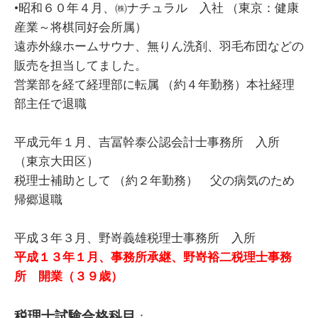
•昭和６０年４月、㈱ナチュラル 入社 （東京：健康
産業～将棋同好会所属）
遠赤外線ホームサウナ、無りん洗剤、羽毛布団などの
販売を担当してました。
営業部を経て経理部に転属 （約４年勤務）本社経理
部主任で退職
平成元年１月、吉冨幹泰公認会計士事務所 入所
（東京大田区）
税理士補助として （約２年勤務） 父の病気のため
帰郷退職
平成３年３月、野嵜義雄税理士事務所 入所
平成１３年１月、事務所承継、野嵜裕二税理士事務
所 開業（３９歳）
税理士試験合格科目
：