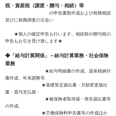
税・資産税（譲渡・贈与・相続）等
の申告書類作成および税務相談
並びに税務調査の立会い
★個人の確定申告も行います。相続税や贈与税の
申告もお引き受け致します★
◆「給与計算関係」～給与計算業務・社会保険
業務
★給与明細書の作成、源泉税納付
書作成、年末調整等、
★基礎算定届出書・月額変更届出
書・賞与支払届・
★被保険者取得届・喪失届出書等
の作成、
★労働保険料申告書等の作成ほか