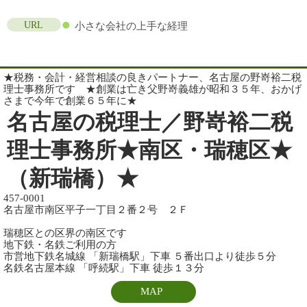
URL
小さな会社の上手な経理
★税務・会計・経営相談の良きパートナー、名古屋の野嵜裕二税
理士事務所です ★創業は亡き父野嵜義雄が昭和３５年、おかげ
さまで今年で創業６５年に★
名古屋の税理士／野嵜裕二税
理士事務所★南区・瑞穂区★
（新瑞橋）★
457-0001
名古屋市南区平子一丁目２番２号 ２Ｆ
瑞穂区との区界の南区です
地下鉄・名鉄ご利用の方
市営地下鉄名城線 「新瑞橋駅」下車 ５番出口より徒歩５分
名鉄名古屋本線 「呼続駅」下車 徒歩１３分
MAP