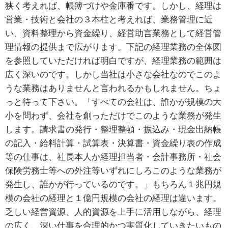
狭く考えれば、帳簿づけや金庫番です。しかし、経理は
営業・技術と会社の３本柱と考えれば、業務管理に近
い、資料整理から資金繰り、経営助言業務として経営管
理情報の提供まで広がります。下記の経理業務の全体図
を参照していただければ明白ですが、経理業務の範囲は
広く深いのです。しかし当社は小さな会社なのでこのよ
うな業務はありませんと言われるかもしれません。ちょ
っと待って下さい。「すべての会社は、誰かが規模の大
小を問わず、会社を創っただけでこのような業務が発生
します。請求書の発行・整理整頓・振込み・現金出納帳
の記入・給料計算・試算表・決算書・資金繰り表の作成
等の仕事は、社長本人か経理担当者・会計事務所・社会
保険労務士等への外注等いずれにしろこのような業務が
発生し、誰かが行っているのです。」もちろん１兆円規
模の会社の経理と１億円規模の会社の経理は違います。
乏しい経営資源、人的資源を上手に活用しながら、経理
の広く、深い仕事を合理的かつ実質化していきたいもの