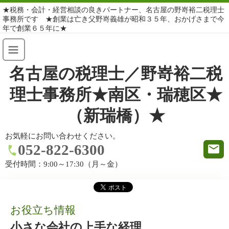
★税務・会計・経営相談の良きパートナー、名古屋の野嵜裕二税理士
事務所です ★創業は亡き父野嵜義雄が昭和３５年、おかげさまで今
年で創業６５年に★
名古屋の税理士／野嵜裕二税
理士事務所★南区・瑞穂区★
（新瑞橋）★
お気軽にお問い合わせください。
052-822-6300
受付時間：
9:00～17:30（月～金）
お役立ち情報
小さな会社の上手な経理