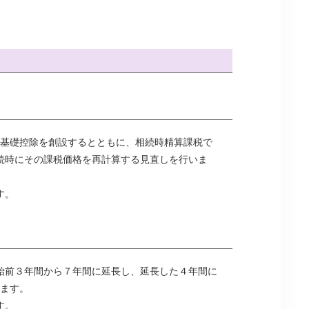
の基礎控除を創設するとともに、相続時精算課税で
続時にその課税価格を再計算する見直しを行いま
す。
始前３年間から７年間に延長し、延長した４年間に
います。
す。