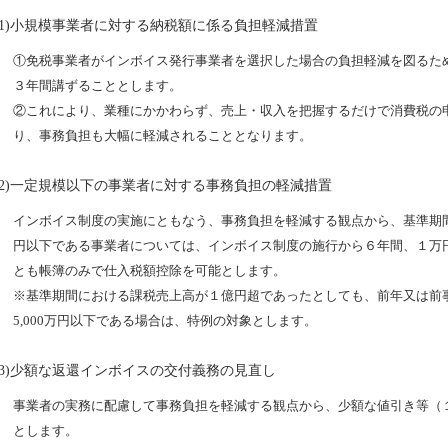
(1)小規模事業者に対する納税額に係る負担軽減措置
①免税事業者がインボイス発行事業者を選択した場合の負担軽減を図るた
３年間講ずることとします。
②これにより、業種にかかわらず、売上・収入を把握するだけで消費税の
り、事務負担も大幅に軽減されることとなります。
(2)一定規模以下の事業者に対する事務負担の軽減措置
インボイス制度の実施にともなう、事務負担を軽減する観点から、基準期
円以下である事業者については、インボイス制度の施行から６年間、１万
とも帳簿のみで仕入税額控除を可能とします。
※基準期間における課税売上高が１億円超であったとしても、前年又は前
5,000万円以下である場合は、特例の対象とします。
(3)少額な返還インボイスの交付義務の見直し
事業者の実務に配慮して事務負担を軽減する観点から、少額な値引き等（
とします。