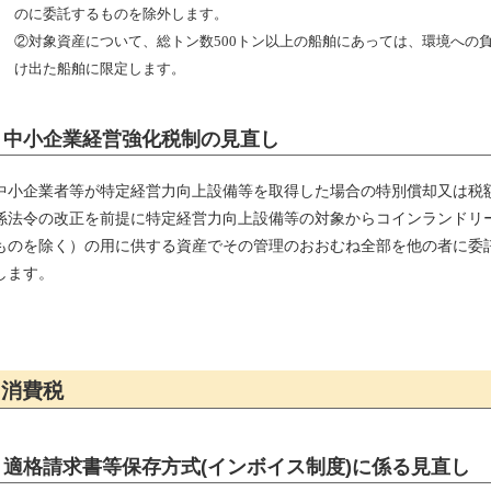
のに委託するものを除外します。
②対象資産について、総トン数500トン以上の船舶にあっては、環境への
け出た船舶に限定します。
中小企業経営強化税制の見直し
中小企業者等が特定経営力向上設備等を取得した場合の特別償却又は税
係法令の改正を前提に特定経営力向上設備等の対象からコインランドリ
ものを除く）の用に供する資産でその管理のおおむね全部を他の者に委
します。
消費税
適格請求書等保存方式(インボイス制度)に係る見直し