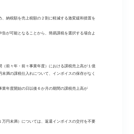
め、納税額を売上税額の２割に軽減する激変緩和措置を
申告が可能となることから、簡易課税を選択する場合よ
間（前々年・前々事業年度）における課税売上高が１億
円未満の課税仕入れについて、インボイスの保存がなく
事業年度開始の日以後６か月の期間の課税売上高が
１万円未満）については、返還インボイスの交付を不要