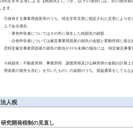
(2)特定非常災害による【純損失】につき、以下の場合には、次の損失
します。
①保有する事業用資産等のうち、特定非常災害に指定された災害により生
上である場合、
・青色申告者についてはその年に発生した純損失の総額
・白色申告者については被災事業用資産の損失の金額と変動所得に係る
②特定被災事業用資産の損失の割合が10％未満の場合には、特定被災事業
※純損失：不動産所得、事業所得、譲渡所得及び山林所得の金額の計算上
用資産の損失を含む）を引いたもの）の金額のうち、損益通算をしてもな
法人税
研究開発税制の見直し