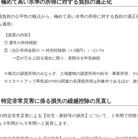
極めて高い水準の所得に対する負担の適正化
税負担の公平性の観点から、極めて高い水準の所得に対する負担の適正
ら適用）
【措置の内容】
① 通常の所得税額
②（合計所得金額※ ー 特別控除額（3.3億円））×22.5%
⇒②が①を上回る場合に限り、差額分を申告納税
※株式の譲渡所得のみならず、土地建物の譲渡所得や給与・事業所得、そ
※スタートアップ再投資やNISA関連の非課税所得は対象外であるほか、
特定非常災害に係る損失の繰越控除の見直し
(1)特定非常災害による【住宅・家財等の損失】について、１年間で控
を３年間から５年間へと延長します。