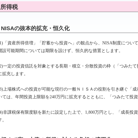
所得税
NISAの抜本的拡充・恒久化
(1)「資産所得倍増」「貯蓄から投資へ」の観点から、NISA制度につ
開設可能期間については期限を設けず、恒久的な措置とします。
(2)一定の投資信託を対象とする長期・積立・分散投資の枠（「つみたて
に拡充します。
(3)上場株式への投資が可能な現行の一般ＮＩＳＡの役割を引き継ぐ「
いては、年間投資上限額を240万円に拡充するとともに、「つみたて投
(4)非課税保有限度額を新たに設定した上で、1,800万円とし、「成長投
す。