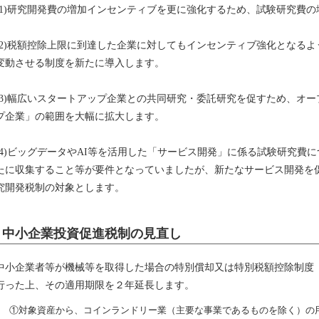
(1)研究開発費の増加インセンティブを更に強化するため、試験研究費
(2)税額控除上限に到達した企業に対してもインセンティブ強化となる
変動させる制度を新たに導入します。
(3)幅広いスタートアップ企業との共同研究・委託研究を促すため、オ
プ企業」の範囲を大幅に拡大します。
(4)ビッグデータやAI等を活用した「サービス開発」に係る試験研究費
たに収集すること等が要件となっていましたが、新たなサービス開発を
究開発税制の対象とします。
中小企業投資促進税制の見直し
中小企業者等が機械等を取得した場合の特別償却又は特別税額控除制度
行った上、その適用期限を２年延長します。
①対象資産から、コインランドリー業（主要な事業であるものを除く）の