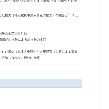
額について繰越控除期間を３年間から５年間へと延長
じた損失（特定被災事業用資産の損失）の割合が10％以
損失の金額の合計額
用資産の損失による純損失の金額
生じた損失（総収入金額から必要経費（災害による事業
お控除しきれない部分の金額